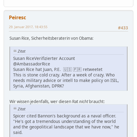
Peiresc
29. Januar 2017, 18:43:55
#433
Susan Rice, Sicherheitsberaterin von Obama:
Zitat
Susan RiceVerifizierter Account
‏@AmbassadorRice
Susan Rice hat Juan, P.E. 🇺🇸 🇵🇷 retweetet
This is stone cold crazy. After a week of crazy. Who
needs military advice or intell to make policy on ISIL,
Syria, Afghanistan, DPRK?
Wir wissen jedenfalls, wer diesen Rat
nicht
braucht:
Zitat
Spicer cited Bannon's background as a naval officer.
"He's got a tremendous understanding of the world
and the geopolitical landscape that we have now," he
said.