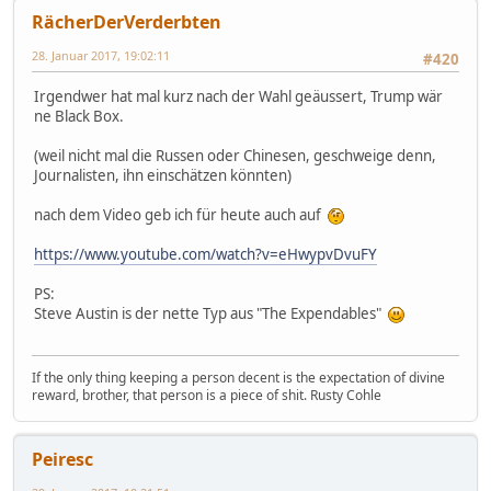
RächerDerVerderbten
28. Januar 2017, 19:02:11
#420
Irgendwer hat mal kurz nach der Wahl geäussert, Trump wär
ne Black Box.
(weil nicht mal die Russen oder Chinesen, geschweige denn,
Journalisten, ihn einschätzen könnten)
nach dem Video geb ich für heute auch auf
https://www.youtube.com/watch?v=eHwypvDvuFY
PS:
Steve Austin is der nette Typ aus "The Expendables"
If the only thing keeping a person decent is the expectation of divine
reward, brother, that person is a piece of shit. Rusty Cohle
Peiresc