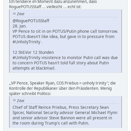
Ich tendiere im Moment dazu anzunehmen, dass
RoguePOTUSStaff ... vielleicht ... echt ist:
Zitat
@RoguePOTUSStaff
28. Jan.
VP Pence to sit in on POTUS/Putin phone call tomorrow.
POTUS doesn't like idea, but gave in to pressure from
#UnholyTrinity .
12 Std.Vor 12 Stunden
#UnholyTrinity insistence to monitor Putin call was due
to concern POTUS hasn't told full story about Putin
attempts at blackmail.
,,VP Pence, Speaker Ryan, COS Priebus = unholy trinity"; die
Kontrolle der Republikaner über den Präsidenten. Wenig
später schreibt Politico:
Zitat
Chief of Staff Reince Priebus, Press Secretary Sean
Spicer, National Security advisor General Michael Flynn
and senior advisor Steve Bannon were all present in
the room during Trump's call with Putin.