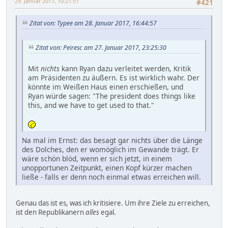
29. Januar 2017, 10:21:51
#421
Zitat von: Typee am 28. Januar 2017, 16:44:57
Zitat von: Peiresc am 27. Januar 2017, 23:25:30
Mit
nichts
kann Ryan dazu verleitet werden, Kritik
am Präsidenten zu äußern. Es ist wirklich wahr. Der
könnte im Weißen Haus einen erschießen, und
Ryan würde sagen: "The president does things like
this, and we have to get used to that."
Na mal im Ernst: das besagt gar nichts über die Länge
des Dolches, den er womöglich im Gewande trägt. Er
wäre schön blöd, wenn er sich jetzt, in einem
unopportunen Zeitpunkt, einen Kopf kürzer machen
ließe - falls er denn noch einmal etwas erreichen will.
Genau das ist es, was ich kritisiere. Um ihre Ziele zu erreichen,
ist den Republikanern
alles
egal.