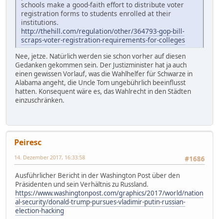
schools make a good-faith effort to distribute voter
registration forms to students enrolled at their
institutions.
http://thehill.com/regulation/other/364793-gop-bill-
scraps-voter-registration-requirements-for-colleges
Nee, jetze. Natürlich werden sie schon vorher auf diesen
Gedanken gekommen sein. Der Justizminister hat ja auch
einen gewissen Vorlauf, was die Wahlhelfer für Schwarze in
Alabama angeht, die Uncle Tom ungebührlich beeinflusst
hatten. Konsequent wäre es, das Wahlrecht in den Städten
einzuschränken.
Peiresc
14. Dezember 2017, 16:33:58
#1686
Ausführlicher Bericht in der Washington Post über den
Präsidenten und sein Verhältnis zu Russland.
https://www.washingtonpost.com/graphics/2017/world/nation
al-security/donald-trump-pursues-vladimir-putin-russian-
election-hacking