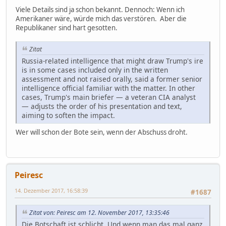
Viele Details sind ja schon bekannt. Dennoch: Wenn ich
Amerikaner wäre, würde mich das verstören. Aber die
Republikaner sind hart gesotten.
Zitat
Russia-related intelligence that might draw Trump's ire
is in some cases included only in the written
assessment and not raised orally, said a former senior
intelligence official familiar with the matter. In other
cases, Trump's main briefer — a veteran CIA analyst
— adjusts the order of his presentation and text,
aiming to soften the impact.
Wer will schon der Bote sein, wenn der Abschuss droht.
Peiresc
14. Dezember 2017, 16:58:39
#1687
Zitat von: Peiresc am 12. November 2017, 13:35:46
Die Botschaft ist schlicht. Und wenn man das mal ganz