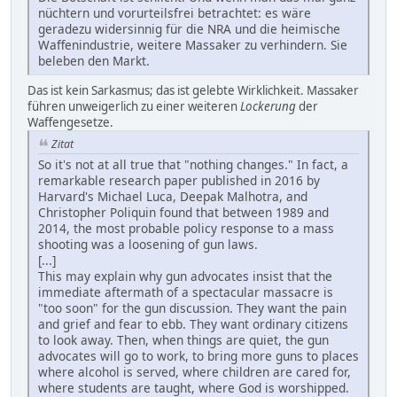
nüchtern und vorurteilsfrei betrachtet: es wäre
geradezu widersinnig für die NRA und die heimische
Waffenindustrie, weitere Massaker zu verhindern. Sie
beleben den Markt.
Das ist kein Sarkasmus; das ist gelebte Wirklichkeit. Massaker
führen unweigerlich zu einer weiteren
Lockerung
der
Waffengesetze.
Zitat
So it's not at all true that "nothing changes." In fact, a
remarkable research paper published in 2016 by
Harvard's Michael Luca, Deepak Malhotra, and
Christopher Poliquin found that between 1989 and
2014, the most probable policy response to a mass
shooting was a loosening of gun laws.
[...]
This may explain why gun advocates insist that the
immediate aftermath of a spectacular massacre is
"too soon" for the gun discussion. They want the pain
and grief and fear to ebb. They want ordinary citizens
to look away. Then, when things are quiet, the gun
advocates will go to work, to bring more guns to places
where alcohol is served, where children are cared for,
where students are taught, where God is worshipped.