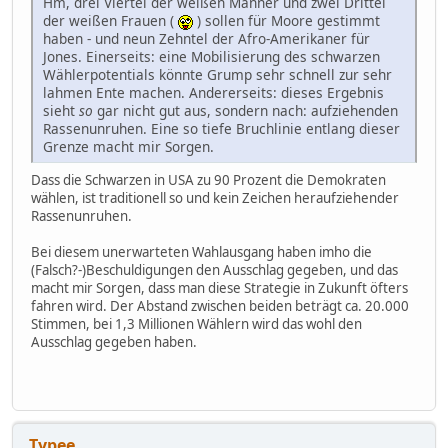
Hm, drei Viertel der weißen Männer und zwei Drittel
der weißen Frauen (
) sollen für Moore gestimmt
haben - und neun Zehntel der Afro-Amerikaner für
Jones. Einerseits: eine Mobilisierung des schwarzen
Wählerpotentials könnte Grump sehr schnell zur sehr
lahmen Ente machen. Andererseits: dieses Ergebnis
sieht
so
gar nicht gut aus, sondern nach: aufziehenden
Rassenunruhen. Eine so tiefe Bruchlinie entlang dieser
Grenze macht mir Sorgen.
Dass die Schwarzen in USA zu 90 Prozent die Demokraten
wählen, ist traditionell so und kein Zeichen heraufziehender
Rassenunruhen.
Bei diesem unerwarteten Wahlausgang haben imho die
(Falsch?-)Beschuldigungen den Ausschlag gegeben, und das
macht mir Sorgen, dass man diese Strategie in Zukunft öfters
fahren wird. Der Abstand zwischen beiden beträgt ca. 20.000
Stimmen, bei 1,3 Millionen Wählern wird das wohl den
Ausschlag gegeben haben.
Typee