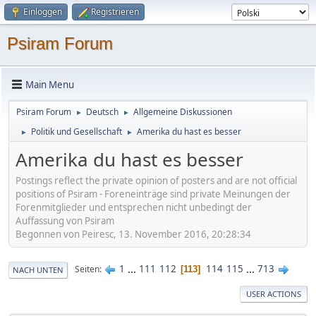
Einloggen
Registrieren
Psiram Forum
Main Menu
Psiram Forum
Deutsch
Allgemeine Diskussionen
►
►
Politik und Gesellschaft
Amerika du hast es besser
►
►
Amerika du hast es besser
Postings reflect the private opinion of posters and are not official
positions of Psiram - Foreneinträge sind private Meinungen der
Forenmitglieder und entsprechen nicht unbedingt der
Auffassung von Psiram
Begonnen von Peiresc, 13. November 2016, 20:28:34
1
...
111
112
114
115
...
713
Seiten
113
NACH UNTEN
USER ACTIONS