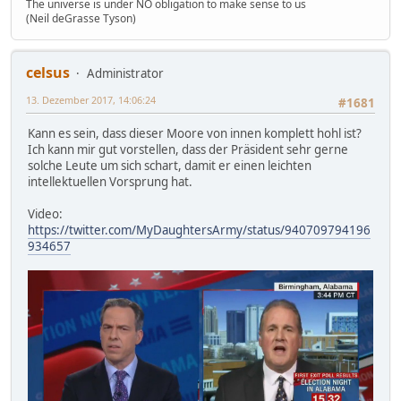
The universe is under NO obligation to make sense to us
(Neil deGrasse Tyson)
celsus
Administrator
13. Dezember 2017, 14:06:24
#1681
Kann es sein, dass dieser Moore von innen komplett hohl ist?
Ich kann mir gut vorstellen, dass der Präsident sehr gerne
solche Leute um sich schart, damit er einen leichten
intellektuellen Vorsprung hat.
Video:
https://twitter.com/MyDaughtersArmy/status/940709794196
934657