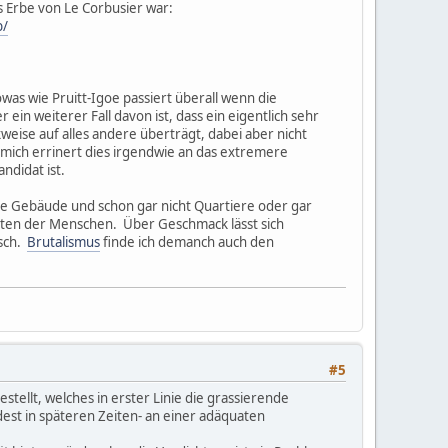
s Erbe von Le Corbusier war:
b/
as wie Pruitt-Igoe passiert überall wenn die
n weiterer Fall davon ist, dass ein eigentlich sehr
eise auf alles andere überträgt, dabei aber nicht
er mich errinert dies irgendwie an das extremere
ndidat ist.
ne Gebäude und schon gar nicht Quartiere oder gar
iten der Menschen. Über Geschmack lässt sich
isch.
Brutalismus
finde ich demanch auch den
#5
llt, welches in erster Linie die grassierende
est in späteren Zeiten- an einer adäquaten