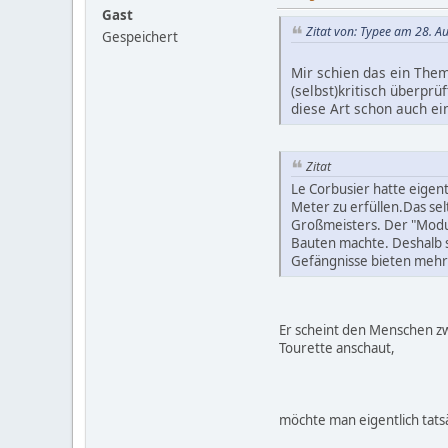
Gast
Zitat von: Typee am 28. A
Gespeichert
Mir schien das ein Thema
(selbst)kritisch überprü
diese Art schon auch ei
Zitat
Le Corbusier hatte eige
Meter zu erfüllen.Das se
Großmeisters. Der "Modu
Bauten machte. Deshalb s
Gefängnisse bieten meh
Er scheint den Menschen z
Tourette anschaut,
möchte man eigentlich tatsä