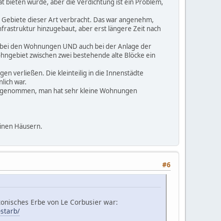
tät bieten würde, aber die Verdichtung ist ein Problem,
en Gebiete dieser Art verbracht. Das war angenehm,
nfrastruktur hinzugebaut, aber erst längere Zeit nach
se bei den Wohnungen UND auch bei der Anlage der
ngebiet zwischen zwei bestehende alte Blöcke ein
n verließen. Die kleinteilig in die Innenstädte
lich war.
 abgenommen, man hat sehr kleine Wohnungen
einen Häusern.
#6
tonisches Erbe von Le Corbusier war:
starb/