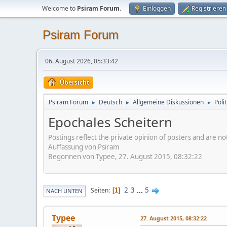
Welcome to
Psiram Forum
.
Einloggen
Registrieren
Psiram Forum
06. August 2026, 05:33:42
Übersicht
Psiram Forum
Deutsch
Allgemeine Diskussionen
Poli
►
►
►
Epochales Scheitern
Postings reflect the private opinion of posters and are n
Auffassung von Psiram
Begonnen von Typee, 27. August 2015, 08:32:22
2
3
...
5
Seiten
1
NACH UNTEN
Typee
27. August 2015, 08:32:22