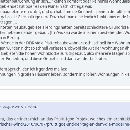
.die Plattenbauwohnung an sich..." keinen Komfort oder keinerlei Wohnquali
blendet hat oder es den Planern schlicht egal war.
Neubaugebiete errichtet, und ich habe meine Kindheit in einem der älter
gab viele Gleichaltrige usw. Dazu hat man eine leidlich funktionierende I
tragen....
ichteten Neubaugebiete allerdings hatten bereits schlechtere Grundris
ter nebeneinander gebaut. (In Zwickau wurde in einem bestehenden Woh
 in Berlin).
r Wende in der DDR viele Plattenbaubewohner recht schnell ihre Wohnunge
n wurden nicht so schnell verlassen, obwohl die Art der Wohnungen ähn
gen Gebieten die hohen Wohnblöcke zurückgebaut, also mehrere Etagen
 Einheiten, und diese Gebiete sind dann wieder beliebter.
n dem Spruch, den ich irgendwo mal las:
 Wohnungen in großen Häusern leben, sondern in großen Wohnungen in kl
8. August 2015, 13:29:43
a, das errinert mich an das Pruitt-Igoe Projekt welches ein architek
frischer-wind/2010/06/07/pruittigoe-und-der-tag-an-dem-die-moderne-