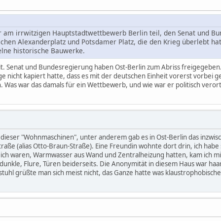
 am irrwitzigen Hauptstadtwettbewerb Berlin teil, den Senat und Bu
hen Alexanderplatz und Potsdamer Platz, die den Krieg überlebt hat
zelne historische Bauwerke.
. Senat und Bundesregierung haben Ost-Berlin zum Abriss freigegeben. Nu
nge nicht kapiert hatte, dass es mit der deutschen Einheit vorerst vorbei
. Was war das damals für ein Wettbewerb, und wie war er politisch veror
re dieser "Wohnmaschinen", unter anderem gab es in Ost-Berlin das inzw
raße (alias Otto-Braun-Straße). Eine Freundin wohnte dort drin, ich hab
ch waren, Warmwasser aus Wand und Zentralheizung hatten, kam ich mir
dunkle, Flure, Türen beiderseits. Die Anonymität in diesem Haus war haa
stuhl grüßte man sich meist nicht, das Ganze hatte was klaustrophobische