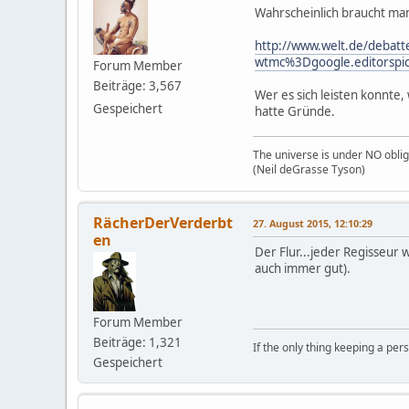
Wahrscheinlich braucht man
http://www.welt.de/debatt
wtmc%3Dgoogle.editorspic
Forum Member
Beiträge: 3,567
Wer es sich leisten konnte,
Gespeichert
hatte Gründe.
The universe is under NO oblig
(Neil deGrasse Tyson)
RächerDerVerderbt
27. August 2015, 12:10:29
en
Der Flur...jeder Regisseu
auch immer gut).
Forum Member
Beiträge: 1,321
If the only thing keeping a pers
Gespeichert