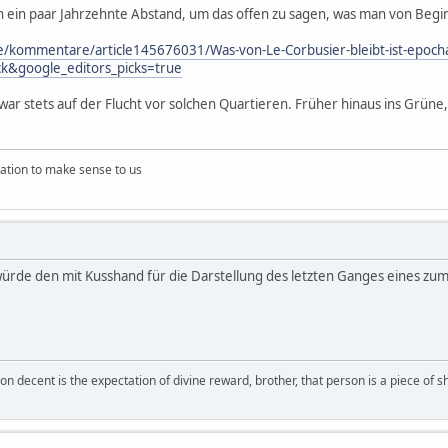
 ein paar Jahrzehnte Abstand, um das offen zu sagen, was man von Begi
e/kommentare/article145676031/Was-von-Le-Corbusier-bleibt-ist-epocha
k&google_editors_picks=true
 war stets auf der Flucht vor solchen Quartieren. Früher hinaus ins Grün
ation to make sense to us
r würde den mit Kusshand für die Darstellung des letzten Ganges eines
on decent is the expectation of divine reward, brother, that person is a piece of sh