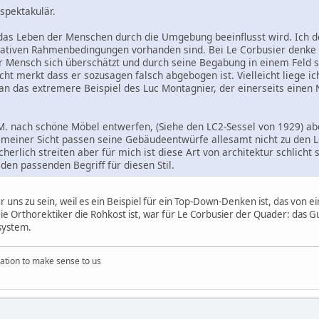
spektakulär.
das Leben der Menschen durch die Umgebung beeinflusst wird. Ich d
tiven Rahmenbedingungen vorhanden sind. Bei Le Corbusier denke ich
r Mensch sich überschätzt und durch seine Begabung in einem Feld s
cht merkt dass er sozusagen falsch abgebogen ist. Vielleicht liege ic
 an das extremere Beispiel des Luc Montagnier, der einerseits einen 
M. nach schöne Möbel entwerfen, (Siehe den LC2-Sessel von 1929) ab
us meiner Sicht passen seine Gebäudeentwürfe allesamt nicht zu de
herlich streiten aber für mich ist diese Art von architektur schlich
den passenden Begriff für diesen Stil.
 uns zu sein, weil es ein Beispiel für ein Top-Down-Denken ist, das von ein
e Orthorektiker die Rohkost ist, war für Le Corbusier der Quader: das Gu
system.
ation to make sense to us