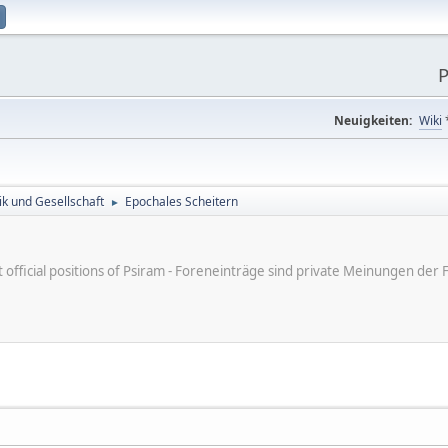
P
Neuigkeiten:
Wiki
tik und Gesellschaft
Epochales Scheitern
►
ot official positions of Psiram - Foreneinträge sind private Meinungen d