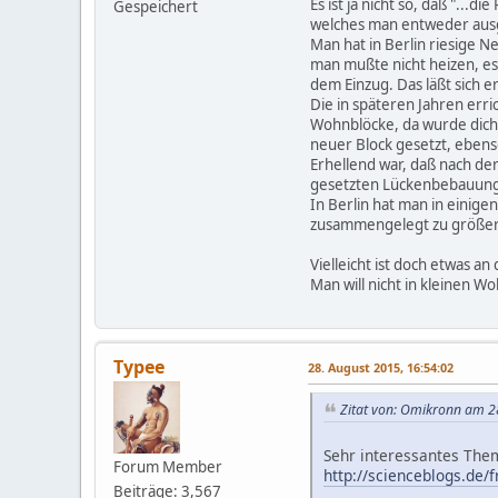
Es ist ja nicht so, daß "..
Gespeichert
welches man entweder ausge
Man hat in Berlin riesige 
man mußte nicht heizen, es 
dem Einzug. Das läßt sich er
Die in späteren Jahren err
Wohnblöcke, da wurde dich
neuer Block gesetzt, ebenso
Erhellend war, daß nach de
gesetzten Lückenbebauunge
In Berlin hat man in eini
zusammengelegt zu größeren
Vielleicht ist doch etwas a
Man will nicht in kleinen
Typee
28. August 2015, 16:54:02
Zitat von: Omikronn am 2
Sehr interessantes Them
Forum Member
http://scienceblogs.de/
Beiträge: 3,567