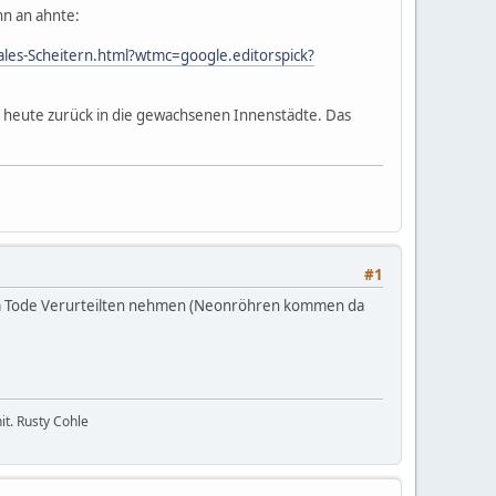
nn an ahnte:
les-Scheitern.html?wtmc=google.editorspick?
e, heute zurück in die gewachsenen Innenstädte. Das
#1
 zum Tode Verurteilten nehmen (Neonröhren kommen da
it. Rusty Cohle