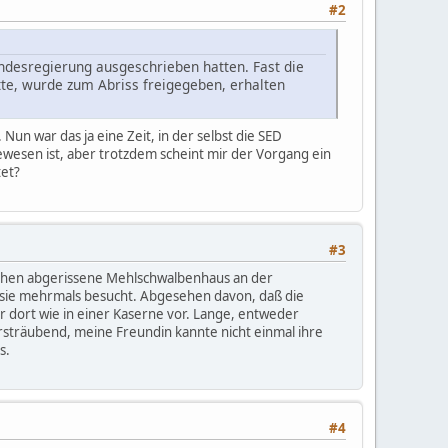
#2
ndesregierung ausgeschrieben hatten. Fast die
te, wurde zum Abriss freigegeben, erhalten
n war das ja eine Zeit, in der selbst die SED
 gewesen ist, aber trotzdem scheint mir der Vorgang ein
tet?
#3
ischen abgerissene Mehlschwalbenhaus an der
e sie mehrmals besucht. Abgesehen davon, daß die
 dort wie in einer Kaserne vor. Lange, entweder
rsträubend, meine Freundin kannte nicht einmal ihre
s.
#4