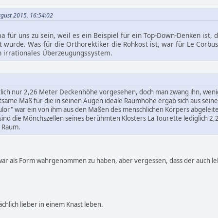
ugust 2015, 16:54:02
 für uns zu sein, weil es ein Beispiel für ein Top-Down-Denken ist, d
ft wurde. Was für die Orthorektiker die Rohkost ist, war für Le Corb
n irrationales Überzeugungssystem.
ntlich nur 2,26 Meter Deckenhöhe vorgesehen, doch man zwang ihn, weni
ltsame Maß für die in seinen Augen ideale Raumhöhe ergab sich aus sein
lor" war ein von ihm aus den Maßen des menschlichen Körpers abgeleite
ind die Mönchszellen seines berühmten Klosters La Tourette lediglich 2,
r Raum.
war als Form wahrgenommen zu haben, aber vergessen, dass der auch leb
chlich lieber in einem Knast leben.