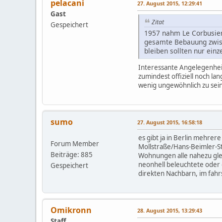
pelacani
27. August 2015, 12:29:41
Gast
Zitat
Gespeichert
1957 nahm Le Corbusier
gesamte Bebauung zwisc
bleiben sollten nur ein
Interessante Angelegenheit
zumindest offiziell noch la
wenig ungewöhnlich zu sein
sumo
27. August 2015, 16:58:18
es gibt ja in Berlin mehre
Forum Member
Mollstraße/Hans-Beimler-St
Beiträge: 885
Wohnungen alle nahezu glei
neonhell beleuchtete oder 
Gespeichert
direkten Nachbarn, im fahr
Omikronn
28. August 2015, 13:29:43
Staff