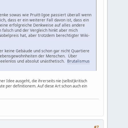
enke sowas wie Pruitt-Igoe passiert überall wenn
, dass er ein weiterer Fall davon ist, dass ein
eine erfolgreiche Denkweise auf alles andere
h falsch und der Vergleich hinkt aber mich
Nobelpreis hat, aber trotzdem berechtigter Wiki-
er keine Gebäude und schon gar nicht Quartiere
n Lebensgewohnheiten der Menschen. Über
t seelenlos und absolut unästhetisch.
Brutalismus
er Idee ausgeht, die ihrerseits nie (selbst)kritisch
te per definitionem. Auf diese Art schon auch ein
#7