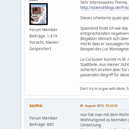
Sehr interessantes Thema, d
http://scienceblogs.de/fr
Dieses scheiterte quasi spe
Spannend finde ich wie das
Forum Member
entsprechenden negativen R
Beiträge: 1,819
Begabter Mensch sich übers
Vorsicht, Klavier!
merkt dass er sozusagen fal
Gespeichert
Beispiel des Luc Montagnier
Le Corbusier konnte m.M. n
Stadtteile. Aus meiner Si
sicherlich streiten aber für
passenden Begriff für diesen
Don't try to argue with idiots, 
sumo
28. August 2015, 15:23:23
nun hat man mit dem Wohnu
Forum Member
Wohnungsnot zu beenden ged
Beiträge: 885
Umsetzung.