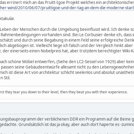
as errinert mich an das Pruitt-Igoe Projekt welches ein architektonische
ischer-wind/2010/06/07/pruittigoe-und-der-tag-an-dem-die-moderne-star
ktakulär.
 Leben der Menschen durch die Umgebung beeinflusst wird. Ich denke sow
ahmenbedingungen vorhanden sind. Bei Le Corbusier denke ich, dass er ei
chätzt und durch seine Begabung in einem Feld seine erfolgreiche Denkw
sch abgebogen ist. Vielleicht liege ich falsch und der Vergleich hinkt ab
, der einerseits einen Nobelpreis hat, aber trotzdem berechtigter Wiki-Ka
ach schöne Möbel entwerfen, (Siehe den LC2-Sessel von 1929) aber kei
cht passen seine Gebäudeentwürfe allesamt nicht zu den Lebensgewohnhe
 mich ist diese Art von architektur schlicht seelenlos und absolut unästhet
 Stil.
first they tear you down to their level, then they beat you with their experience.
ngsbauprogramm der verblichenen DDR ein Programm auf die Beine geste
achte. Grundsätzlich ist das ja okay, aber auch dort haperte es -zumind