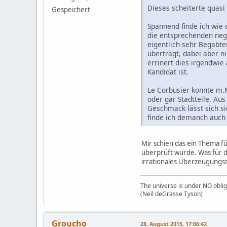
Dieses scheiterte quasi 
Gespeichert
Spannend finde ich wie 
die entsprechenden nega
eigentlich sehr Begabte
überträgt, dabei aber ni
errinert dies irgendwie
Kandidat ist.
Le Corbusier konnte m.
oder gar Stadtteile. A
Geschmack lässt sich sic
finde ich demanch auch 
Mir schien das ein Thema für
überprüft wurde. Was für di
irrationales Überzeugungs
The universe is under NO oblig
(Neil deGrasse Tyson)
Groucho
28. August 2015, 17:06:42