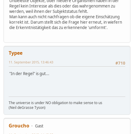
Unbelebte Objekte, oder niedere Organismen haben in der
Regel kein Interesse als dies oder das wahrgenommen zu
werden, weil ihnen der Subjektstatus fehlt.
Man kann auch nicht nachfragen ob die eigene Einschätzung
korrekt ist. Darum stellt sich die Frage hier erneut, in wiefern
die Erkenntnistätigkeit das zu erkennende 'umformt'.
Typee
11. September 2015, 13:46:43
#710
"In der Regel" is gut...
The universe is under NO obligation to make sense to us
(Neil deGrasse Tyson)
Groucho
Gast