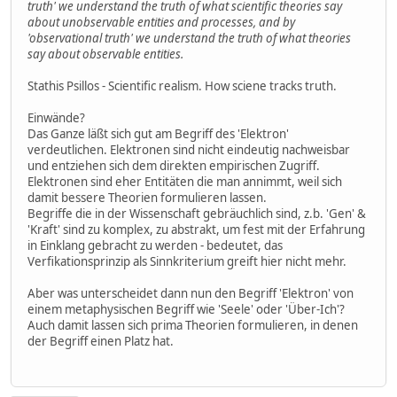
truth' we understand the truth of what scientific theories say
about unobservable entities and processes, and by
'observational truth' we understand the truth of what theories
say about observable entities.
Stathis Psillos - Scientific realism. How sciene tracks truth.
Einwände?
Das Ganze läßt sich gut am Begriff des 'Elektron'
verdeutlichen. Elektronen sind nicht eindeutig nachweisbar
und entziehen sich dem direkten empirischen Zugriff.
Elektronen sind eher Entitäten die man annimmt, weil sich
damit bessere Theorien formulieren lassen.
Begriffe die in der Wissenschaft gebräuchlich sind, z.b. 'Gen' &
'Kraft' sind zu komplex, zu abstrakt, um fest mit der Erfahrung
in Einklang gebracht zu werden - bedeutet, das
Verfikationsprinzip als Sinnkriterium greift hier nicht mehr.
Aber was unterscheidet dann nun den Begriff 'Elektron' von
einem metaphysischen Begriff wie 'Seele' oder 'Über-Ich'?
Auch damit lassen sich prima Theorien formulieren, in denen
der Begriff einen Platz hat.