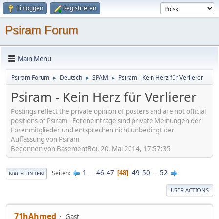
Einloggen
Registrieren
Psiram Forum
Main Menu
Psiram Forum
Deutsch
SPAM
Psiram - Kein Herz für Verlierer
►
►
►
Psiram - Kein Herz für Verlierer
Postings reflect the private opinion of posters and are not official
positions of Psiram - Foreneinträge sind private Meinungen der
Forenmitglieder und entsprechen nicht unbedingt der
Auffassung von Psiram
Begonnen von BasementBoi, 20. Mai 2014, 17:57:35
1
...
46
47
49
50
...
52
Seiten
48
NACH UNTEN
USER ACTIONS
71hAhmed
Gast