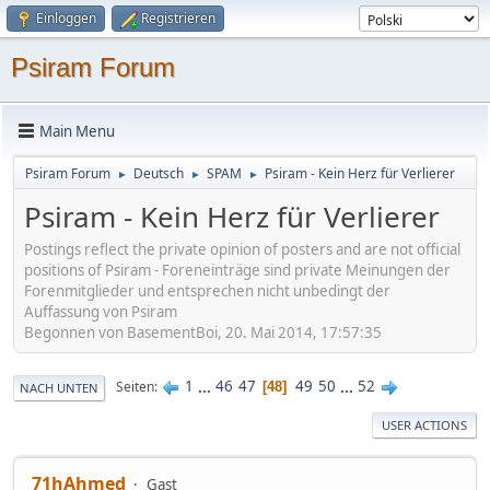
Einloggen
Registrieren
Psiram Forum
Main Menu
Psiram Forum
Deutsch
SPAM
Psiram - Kein Herz für Verlierer
►
►
►
Psiram - Kein Herz für Verlierer
Postings reflect the private opinion of posters and are not official
positions of Psiram - Foreneinträge sind private Meinungen der
Forenmitglieder und entsprechen nicht unbedingt der
Auffassung von Psiram
Begonnen von BasementBoi, 20. Mai 2014, 17:57:35
1
...
46
47
49
50
...
52
Seiten
48
NACH UNTEN
USER ACTIONS
71hAhmed
Gast