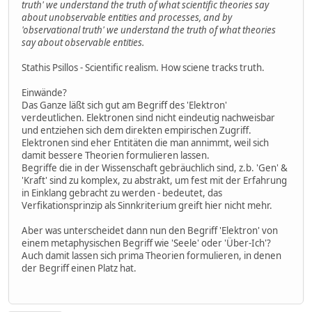
truth' we understand the truth of what scientific theories say
about unobservable entities and processes, and by
'observational truth' we understand the truth of what theories
say about observable entities.
Stathis Psillos - Scientific realism. How sciene tracks truth.
Einwände?
Das Ganze läßt sich gut am Begriff des 'Elektron'
verdeutlichen. Elektronen sind nicht eindeutig nachweisbar
und entziehen sich dem direkten empirischen Zugriff.
Elektronen sind eher Entitäten die man annimmt, weil sich
damit bessere Theorien formulieren lassen.
Begriffe die in der Wissenschaft gebräuchlich sind, z.b. 'Gen' &
'Kraft' sind zu komplex, zu abstrakt, um fest mit der Erfahrung
in Einklang gebracht zu werden - bedeutet, das
Verfikationsprinzip als Sinnkriterium greift hier nicht mehr.
Aber was unterscheidet dann nun den Begriff 'Elektron' von
einem metaphysischen Begriff wie 'Seele' oder 'Über-Ich'?
Auch damit lassen sich prima Theorien formulieren, in denen
der Begriff einen Platz hat.