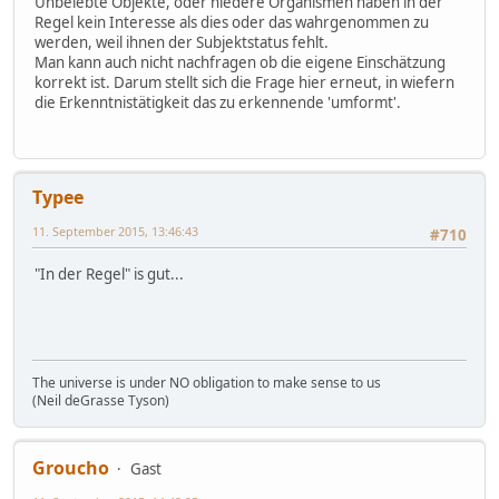
Unbelebte Objekte, oder niedere Organismen haben in der
Regel kein Interesse als dies oder das wahrgenommen zu
werden, weil ihnen der Subjektstatus fehlt.
Man kann auch nicht nachfragen ob die eigene Einschätzung
korrekt ist. Darum stellt sich die Frage hier erneut, in wiefern
die Erkenntnistätigkeit das zu erkennende 'umformt'.
Typee
11. September 2015, 13:46:43
#710
"In der Regel" is gut...
The universe is under NO obligation to make sense to us
(Neil deGrasse Tyson)
Groucho
Gast