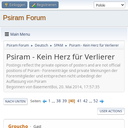
Einloggen
Registrieren
Psiram Forum
Main Menu
Psiram Forum
Deutsch
SPAM
Psiram - Kein Herz für Verlierer
►
►
►
Psiram - Kein Herz für Verlierer
Postings reflect the private opinion of posters and are not official
positions of Psiram - Foreneinträge sind private Meinungen der
Forenmitglieder und entsprechen nicht unbedingt der
Auffassung von Psiram
Begonnen von BasementBoi, 20. Mai 2014, 17:57:35
1
...
38
39
41
42
...
52
Seiten
40
NACH UNTEN
USER ACTIONS
Groucho
Gast