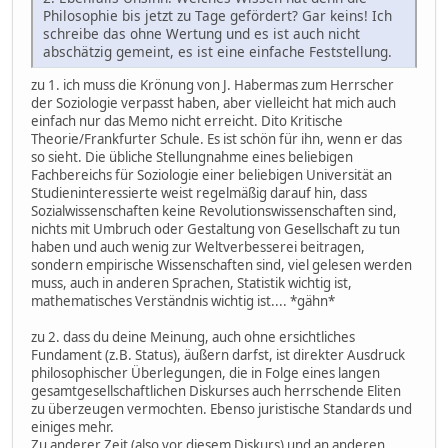
Philosophie bis jetzt zu Tage gefördert? Gar keins! Ich
schreibe das ohne Wertung und es ist auch nicht
abschätzig gemeint, es ist eine einfache Feststellung.
zu 1. ich muss die Krönung von J. Habermas zum Herrscher
der Soziologie verpasst haben, aber vielleicht hat mich auch
einfach nur das Memo nicht erreicht. Dito Kritische
Theorie/Frankfurter Schule. Es ist schön für ihn, wenn er das
so sieht. Die übliche Stellungnahme eines beliebigen
Fachbereichs für Soziologie einer beliebigen Universität an
Studieninteressierte weist regelmäßig darauf hin, dass
Sozialwissenschaften keine Revolutionswissenschaften sind,
nichts mit Umbruch oder Gestaltung von Gesellschaft zu tun
haben und auch wenig zur Weltverbesserei beitragen,
sondern empirische Wissenschaften sind, viel gelesen werden
muss, auch in anderen Sprachen, Statistik wichtig ist,
mathematisches Verständnis wichtig ist.... *gähn*
zu 2. dass du deine Meinung, auch ohne ersichtliches
Fundament (z.B. Status), äußern darfst, ist direkter Ausdruck
philosophischer Überlegungen, die in Folge eines langen
gesamtgesellschaftlichen Diskurses auch herrschende Eliten
zu überzeugen vermochten. Ebenso juristische Standards und
einiges mehr.
Zu anderer Zeit (also vor diesem Diskurs) und an anderen