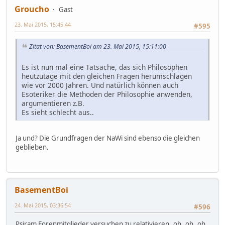
Groucho
Gast
23. Mai 2015, 15:45:44
#595
Zitat von: BasementBoi am 23. Mai 2015, 15:11:00
Es ist nun mal eine Tatsache, das sich Philosophen
heutzutage mit den gleichen Fragen herumschlagen
wie vor 2000 Jahren. Und natürlich können auch
Esoteriker die Methoden der Philosophie anwenden,
argumentieren z.B.
Es sieht schlecht aus..
Ja und? Die Grundfragen der NaWi sind ebenso die gleichen
geblieben.
BasementBoi
24. Mai 2015, 03:36:54
#596
Psiram Forenmitglieder versuchen zu relativieren..oh..oh..oh..