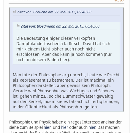
Zitat von: Groucho am 22. Mai 2015, 09:40:00
Zitat von: Bloedmann am 22. Mai 2015, 06:40:00
Die Bedeutung einiger dieser verkopften
Dampfplaudertaschen a la Ritschi David hat sich
mir kleinem Licht bisher auch noch nicht
erschlossen. Aber das kann ja noch kommen (nur
nicht in diesem Faden hier).
Man täte der Philosophie arg unrecht, Leute wie Precht
als Repräsentant zu betrachten. Der ist maximal ein
Philosophendarsteller, aber gewiss kein Philosoph.
Gerade weil Philosophie was Wichtiges und Schönes
ist, gehen mir z.B. solche Dummschwätzer gewaltig
auf den Senkel, indem sie es tatsächlich fertig bringen,
in der Öffentlichkeit als Philosoph zu gelten.
Philosophie und Physik haben ein reges Interesse aneinander,
siehe zum Beispiel
hier
und
hier
oder auch
hier
. Das machen
aber nicht die Prechts dieser Welt, das spielt in einer anderen