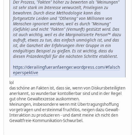
Der Prozess, "Fakten" höher zu bewerten als "Meinungen"
ist sehr stark im Interesse verwurzelt, Privilegien zu
bewahren. Durch diese Methodologie kann das
fortgesetzte Leiden und "Othering" von Millionen von
Menschen ignoriert werden, weil es durch "Meinung"
(Gefühle) und nicht "Fakten" (Vernunft) gestützt wird. Das
ist auch wichtig, weil es die Marginalisierte Person™ dazu
aufruft, etwas zu tun, das einfach unmöglich ist, und das
ist, die Ganzheit der Erfahrungen ihrer Gruppe in ein
endgültiges Beispiel zu gießen. Es ist wichtig, dass du
diesen Präzedenzfall für die nächsten Schritte etablierst.
https://derailingfueranfaenger.wordpress.com/#falsch
eperspektive
lol
das schöne an Fakten ist, dass sie, wenn von Diskursbeteiligten
anerkannt, so wunderbar kontollierbar sind und in der Regel
gut ohne Gewaltexzesse auskommen.
Meinungen, insbesondere wenn mit Übertragungshoffung
vorgetragen und ersteinmal fruchtlos, neigen dazu Gewalt-
Interaktion zu produzieren - und damit meine ich nicht den
Gewaltfreie-Kommunikation-Schwurbel.