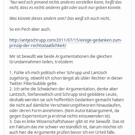
"Nur weil sich jemand nichts anderes vorstellen kann, heißt das
nicht, dass es nichts anderes gibt oder auch nur geben könnte.
Was könnte dieses andere sein? Das weiß ich auch nicht..
So ein Pech aber auch.
http://antjeschrupp.com/2011/07/15/einige-gedanken-zum-
prinzip-der-rechtsstaatlichkeit/
Mir ist bewußt wie beide Argumentationen die gleichen
Grundannahmen teilen, trotzdem:
1. Fühle ich mich politisch eher Schrupp und Lantzsch
zugehörig, obwohl ich schon längst als übler Rechter in dieser
Twitter Filterbubble gelte.
2. Ich sehe die Schwächen der Argumentation, denke aber
Lantzsch, Stefanowitsch und Schrupp sind gebildete Leute,
deshalb werden sie sich hoffentlich Gedanken gemacht haben
die nicht auf dämliche Verschwörungstheorien hinauslaufen,
oder deren Form annehmen. (Kein Autoritätsargument, da
gegen Expertentum ja erstmal nichts einzuwenden ist)
3. Das es linke Wissenschaftshasser gibt ist mir bewußt. Das ist
ein Faktum das mir schwer verständlich ist, darum möchte ich
auch hier die Argumente prüfen bevor ich ein Urteil fälle.