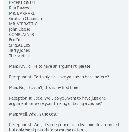
RECEPTIONIST
Rita Davies
MR. BARNARD
Graham Chapman
MR. VIBRATING
John Cleese
COMPLAINER
Eric Idle
SPREADERS
Terry Jones
The sketch:
Man: Ah. I'd like to have an argument, please.
Receptionist: Certainly sir. Have you been here before?
Man: No, I haven't, this is my first time.
Receptionist: I see. Well, do you want to have just one
argument, or were you thinking of taking a course?
Man: Well, what is the cost?
Receptionist: Well, It's one pound for a five minute argument,
but only eight pounds for a course of ten.