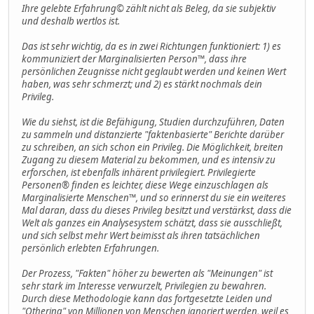
Ihre gelebte Erfahrung© zählt nicht als Beleg, da sie subjektiv
und deshalb wertlos ist.
Das ist sehr wichtig, da es in zwei Richtungen funktioniert: 1) es
kommuniziert der Marginalisierten Person™, dass ihre
persönlichen Zeugnisse nicht geglaubt werden und keinen Wert
haben, was sehr schmerzt; und 2) es stärkt nochmals dein
Privileg.
Wie du siehst, ist die Befähigung, Studien durchzuführen, Daten
zu sammeln und distanzierte "faktenbasierte" Berichte darüber
zu schreiben, an sich schon ein Privileg. Die Möglichkeit, breiten
Zugang zu diesem Material zu bekommen, und es intensiv zu
erforschen, ist ebenfalls inhärent privilegiert. Privilegierte
Personen® finden es leichter, diese Wege einzuschlagen als
Marginalisierte Menschen™, und so erinnerst du sie ein weiteres
Mal daran, dass du dieses Privileg besitzt und verstärkst, dass die
Welt als ganzes ein Analysesystem schätzt, dass sie ausschließt,
und sich selbst mehr Wert beimisst als ihren tatsächlichen
persönlich erlebten Erfahrungen.
Der Prozess, "Fakten" höher zu bewerten als "Meinungen" ist
sehr stark im Interesse verwurzelt, Privilegien zu bewahren.
Durch diese Methodologie kann das fortgesetzte Leiden und
"Othering" von Millionen von Menschen ignoriert werden, weil es