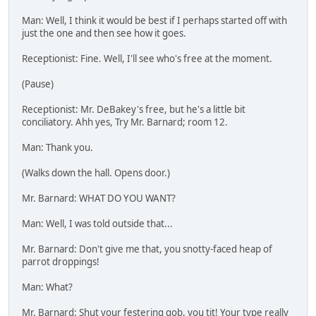
Man: Well, I think it would be best if I perhaps started off with
just the one and then see how it goes.
Receptionist: Fine. Well, I'll see who's free at the moment.
(Pause)
Receptionist: Mr. DeBakey's free, but he's a little bit
conciliatory. Ahh yes, Try Mr. Barnard; room 12.
Man: Thank you.
(Walks down the hall. Opens door.)
Mr. Barnard: WHAT DO YOU WANT?
Man: Well, I was told outside that...
Mr. Barnard: Don't give me that, you snotty-faced heap of
parrot droppings!
Man: What?
Mr. Barnard: Shut your festering gob, you tit! Your type really