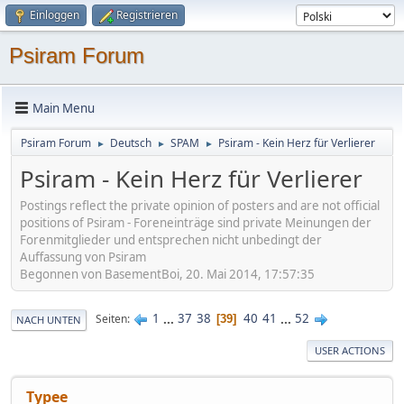
Einloggen
Registrieren
Psiram Forum
Main Menu
Psiram Forum
Deutsch
SPAM
Psiram - Kein Herz für Verlierer
►
►
►
Psiram - Kein Herz für Verlierer
Postings reflect the private opinion of posters and are not official
positions of Psiram - Foreneinträge sind private Meinungen der
Forenmitglieder und entsprechen nicht unbedingt der
Auffassung von Psiram
Begonnen von BasementBoi, 20. Mai 2014, 17:57:35
1
...
37
38
40
41
...
52
Seiten
39
NACH UNTEN
USER ACTIONS
Typee