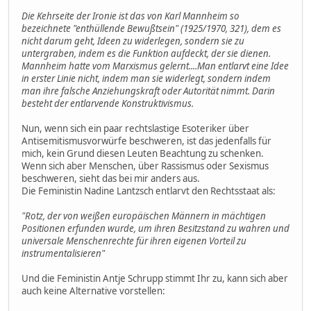
Die Kehrseite der Ironie ist das von Karl Mannheim so
bezeichnete "enthüllende Bewußtsein" (1925/1970, 321), dem es
nicht darum geht, Ideen zu widerlegen, sondern sie zu
untergraben, indem es die Funktion aufdeckt, der sie dienen.
Mannheim hatte vom Marxismus gelernt....Man entlarvt eine Idee
in erster Linie nicht, indem man sie widerlegt, sondern indem
man ihre falsche Anziehungskraft oder Autorität nimmt. Darin
besteht der entlarvende Konstruktivismus.
Nun, wenn sich ein paar rechtslastige Esoteriker über
Antisemitismusvorwürfe beschweren, ist das jedenfalls für
mich, kein Grund diesen Leuten Beachtung zu schenken.
Wenn sich aber Menschen, über Rassismus oder Sexismus
beschweren, sieht das bei mir anders aus.
Die Feministin Nadine Lantzsch entlarvt den Rechtsstaat als:
"Rotz, der von weißen europäischen Männern in mächtigen
Positionen erfunden wurde, um ihren Besitzstand zu wahren und
universale Menschenrechte für ihren eigenen Vorteil zu
instrumentalisieren"
Und die Feministin Antje Schrupp stimmt Ihr zu, kann sich aber
auch keine Alternative vorstellen: