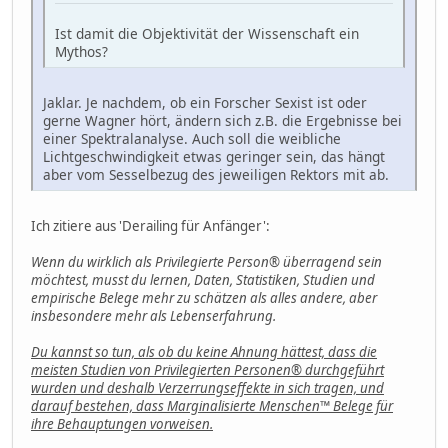
Ist damit die Objektivität der Wissenschaft ein
Mythos?
Jaklar. Je nachdem, ob ein Forscher Sexist ist oder
gerne Wagner hört, ändern sich z.B. die Ergebnisse bei
einer Spektralanalyse. Auch soll die weibliche
Lichtgeschwindigkeit etwas geringer sein, das hängt
aber vom Sesselbezug des jeweiligen Rektors mit ab.
Ich zitiere aus 'Derailing für Anfänger':
Wenn du wirklich als Privilegierte Person® überragend sein
möchtest, musst du lernen, Daten, Statistiken, Studien und
empirische Belege mehr zu schätzen als alles andere, aber
insbesondere mehr als Lebenserfahrung.
Du kannst so tun, als ob du keine Ahnung hättest, dass die
meisten Studien von Privilegierten Personen® durchgeführt
wurden und deshalb Verzerrungseffekte in sich tragen, und
darauf bestehen, dass Marginalisierte Menschen™ Belege für
ihre Behauptungen vorweisen.