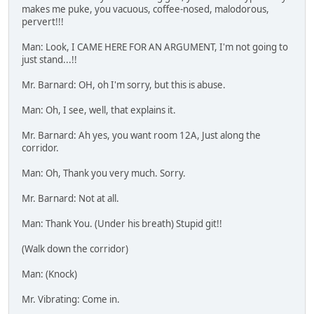
makes me puke, you vacuous, coffee-nosed, malodorous,
pervert!!!
Man: Look, I CAME HERE FOR AN ARGUMENT, I'm not going to
just stand...!!
Mr. Barnard: OH, oh I'm sorry, but this is abuse.
Man: Oh, I see, well, that explains it.
Mr. Barnard: Ah yes, you want room 12A, Just along the
corridor.
Man: Oh, Thank you very much. Sorry.
Mr. Barnard: Not at all.
Man: Thank You. (Under his breath) Stupid git!!
(Walk down the corridor)
Man: (Knock)
Mr. Vibrating: Come in.