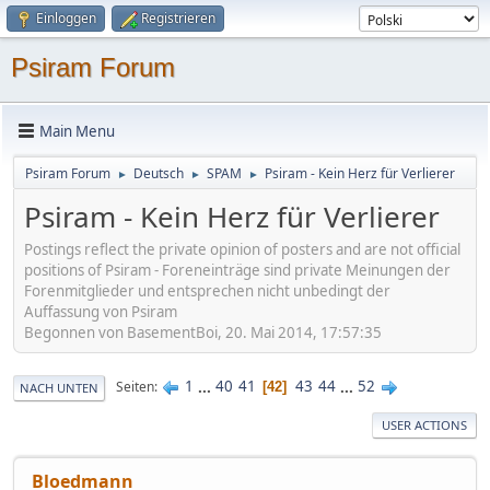
Einloggen
Registrieren
Psiram Forum
Main Menu
Psiram Forum
Deutsch
SPAM
Psiram - Kein Herz für Verlierer
►
►
►
Psiram - Kein Herz für Verlierer
Postings reflect the private opinion of posters and are not official
positions of Psiram - Foreneinträge sind private Meinungen der
Forenmitglieder und entsprechen nicht unbedingt der
Auffassung von Psiram
Begonnen von BasementBoi, 20. Mai 2014, 17:57:35
1
...
40
41
43
44
...
52
Seiten
42
NACH UNTEN
USER ACTIONS
Bloedmann