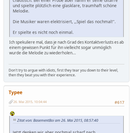
chaotisch. Bei einer Probe aber nahm er seine Gitarre
und spielte plötzlich eine glasklare, traumhaft schöne
Melodie.
Die Musiker waren elektrisiert, ,,Spiel das nochmal!".
Er spielte es nicht noch einmal.
Ich spekuliere mal, dass je nach Grad des Kontaktverlusts es ab
einem gewissen Punkt für ihn vielleicht sogar unmöglich
wurde die Melodie zu wiederholen...
Don't try to argue with idiots, first they tear you down to their level,
then they beat you with their experience.
Typee
26. Mai 2015, 10:04:44
#617
Zitat von: BasementBoi am 26. Mai 2015, 08:57:40
Jetzt denken wir aber nochmal scharf nach.