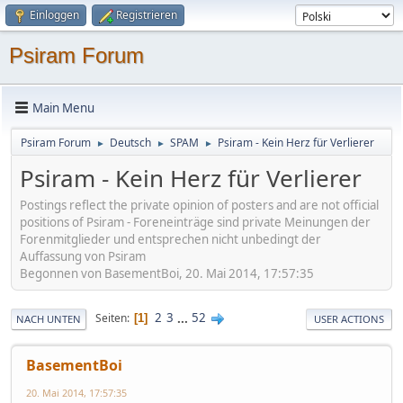
Einloggen
Registrieren
Psiram Forum
Main Menu
Psiram Forum
Deutsch
SPAM
Psiram - Kein Herz für Verlierer
►
►
►
Psiram - Kein Herz für Verlierer
Postings reflect the private opinion of posters and are not official
positions of Psiram - Foreneinträge sind private Meinungen der
Forenmitglieder und entsprechen nicht unbedingt der
Auffassung von Psiram
Begonnen von BasementBoi, 20. Mai 2014, 17:57:35
2
3
...
52
Seiten
1
NACH UNTEN
USER ACTIONS
BasementBoi
20. Mai 2014, 17:57:35