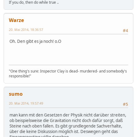
If you do, then do while true ..
Warze
20. Mai 2014, 18:36:57
#4
Oh. Den gibt es ja noch! o.O
"One thing's sure: Inspector Clay is dead- murdered- and somebody's
responsible!"
sumo
20. Mai 2014, 19:57:49
#5
man kann mit den Gesetzen der Physik nicht darüber streiten,
ob beispielsweise die Gravitation nicht doch dafür sorgt, daß
Steine nach oben fallen. Es gibt grundlegende Sachverhalte,
über die keine Diskussion möglich ist. Deswegen geht das
Eingangsposting völlig daneben.