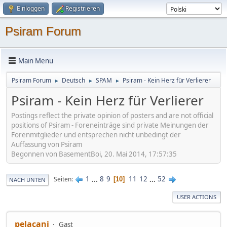
Einloggen
Registrieren
Psiram Forum
Main Menu
Psiram Forum
Deutsch
SPAM
Psiram - Kein Herz für Verlierer
►
►
►
Psiram - Kein Herz für Verlierer
Postings reflect the private opinion of posters and are not official
positions of Psiram - Foreneinträge sind private Meinungen der
Forenmitglieder und entsprechen nicht unbedingt der
Auffassung von Psiram
Begonnen von BasementBoi, 20. Mai 2014, 17:57:35
1
...
8
9
11
12
...
52
Seiten
10
NACH UNTEN
USER ACTIONS
pelacani
Gast