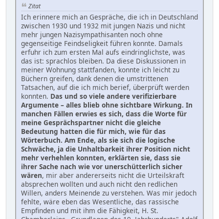
Zitat
Ich erinnere mich an Gespräche, die ich in Deutschland
zwischen 1930 und 1932 mit jungen Nazis und nicht
mehr jungen Nazisympathisanten noch ohne
gegenseitige Feindseligkeit führen konnte. Damals
erfuhr ich zum ersten Mal aufs eindringlichste, was
das ist: sprachlos bleiben. Da diese Diskussionen in
meiner Wohnung stattfanden, konnte ich leicht zu
Büchern greifen, dank denen die umstrittenen
Tatsachen, auf die ich mich berief, überprüft werden
konnten.
Das und so viele andere verifizierbare
Argumente – alles blieb ohne sichtbare Wirkung. In
manchen Fällen erwies es sich, dass die Worte für
meine Gesprächspartner nicht die gleiche
Bedeutung hatten die für mich, wie für das
Wörterbuch. Am Ende, als sie sich die logische
Schwäche, ja die Unhaltbarkeit ihrer Position nicht
mehr verhehlen konnten, erklärten sie, dass sie
ihrer Sache nach wie vor unerschütterlich sicher
wären
, mir aber andererseits nicht die Urteilskraft
absprechen wollten und auch nicht den redlichen
Willen, anders Meinende zu verstehen. Was mir jedoch
fehlte, wäre eben das Wesentliche, das rassische
Empfinden und mit ihm die Fähigkeit, H. St.