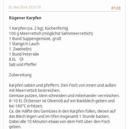
23. Mai 2014, 23:21:19
#120
Rügener Karpfen
1 Karpfen (ca. 2 kg), küchenfertig
100 g Meerrettich (möglichst Sahnmeerrettich)
1 Bund Suppengemüse, groß
1 Stange/n Lauch
1 Zwiebel(n)
1 Bund Petersilie
8 EL Öl
Salz und Pfeffer
Zubereitung
Karpfen salzen und pfeffern. Den Fisch von innen und außen
mit Meerrettich bestreichen.
Gemüse putzen, klein schneiden und miteinander vermischen.
8–10 EL Öl (besser ist Olivenöl) auf ein Backblech geben und
bei 180°C erhitzen.
Ca. die Hälfte des Gemüses in den Karpfen füllen, diesen auf
das Blech legen und im Ofen insgesamt 1 Stunde backen.
Dabei alle 10 Minuten etwas von dem Fett über den Fisch
geben.