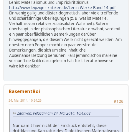
Lenin: Materialismus und Empiriokritizismus
http://www.leipziger-kritiken.de/Lenin-Werke-Band-14.pdf
Ein wenig gallig und düster-dogmatisch, aber viele treffende
und scharfsinnige Überlegungen (z. B. was ist Materie,
Verhältnis von relativer zu absoluter Wahrheit). Sofern
überhaupt in der philosophischen Literatur erwähnt, wird mit
ein paar oberflächlichen Bemerkungen darüber
hinweggegangen, die diesem Werk nicht gerecht werden. Am
ehesten noch Popper macht ein paar verstreute
Bemerkungen, die sich um eine inhaltliche
Auseinandersetzung bemühen. Falls jemand schon mal eine
vernünftige Kritik dazu gelesen hat: für Literaturhinweise
wäre ich dankbar.
BasementBoi
24. Mai 2014, 10:54:25
#126
Zitat von: Pelacani am 24. Mai 2014, 10:49:08
Nur damit hier nicht der Eindruck entsteht, diese
drittklassige Karikatur des Dialektischen Materialismus