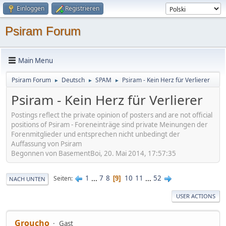
Einloggen
Registrieren
Psiram Forum
Main Menu
Psiram Forum
Deutsch
SPAM
Psiram - Kein Herz für Verlierer
►
►
►
Psiram - Kein Herz für Verlierer
Postings reflect the private opinion of posters and are not official
positions of Psiram - Foreneinträge sind private Meinungen der
Forenmitglieder und entsprechen nicht unbedingt der
Auffassung von Psiram
Begonnen von BasementBoi, 20. Mai 2014, 17:57:35
1
...
7
8
10
11
...
52
Seiten
9
NACH UNTEN
USER ACTIONS
Groucho
Gast