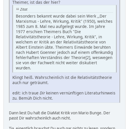
Theimer, ist das der hier?
Zitat
Besonders bekannt wurde dabei sein Werk ,,Der
Marxismus - Lehre, Wirkung, Kritik" (1950), welches
1985 zum 8. Mal neu aufgelegt wurde. Im Jahre
1977 erschien Theimers Buch "Die
Relativitätstheorie - Lehre, Wirkung, Kritik", in
welchem er Kritik an der Relativitätstheorie von
Albert Einstein übte. Theimers Einwände beruhten
nach Hubert Goenner jedoch auf einem offenkundig
fehlerhaften Verständnis der Theorie[2], weswegen
sie von der Fachwelt nicht weiter diskutiert
wurden.
Klingt heiß. Wahrscheinlich ist die Relativitätstheorie
auch nur geträumt.
edit: ich traue
Dir
keinen vernünftigen Literaturhinweis
zu. Bemüh Dich nicht.
Dann liest Du halt die DiaMat Kritik von Mario Bunge. Der
passt Dir wahrscheinlich auch nicht.
Tja, eigentlich brauchst Du auch gar nichts zu lesen, sondern