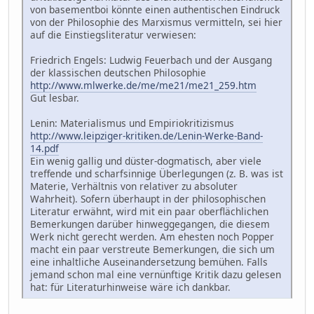
von basementboi könnte einen authentischen Eindruck
von der Philosophie des Marxismus vermitteln, sei hier
auf die Einstiegsliteratur verwiesen:
Friedrich Engels: Ludwig Feuerbach und der Ausgang
der klassischen deutschen Philosophie
http://www.mlwerke.de/me/me21/me21_259.htm
Gut lesbar.
Lenin: Materialismus und Empiriokritizismus
http://www.leipziger-kritiken.de/Lenin-Werke-Band-
14.pdf
Ein wenig gallig und düster-dogmatisch, aber viele
treffende und scharfsinnige Überlegungen (z. B. was ist
Materie, Verhältnis von relativer zu absoluter
Wahrheit). Sofern überhaupt in der philosophischen
Literatur erwähnt, wird mit ein paar oberflächlichen
Bemerkungen darüber hinweggegangen, die diesem
Werk nicht gerecht werden. Am ehesten noch Popper
macht ein paar verstreute Bemerkungen, die sich um
eine inhaltliche Auseinandersetzung bemühen. Falls
jemand schon mal eine vernünftige Kritik dazu gelesen
hat: für Literaturhinweise wäre ich dankbar.