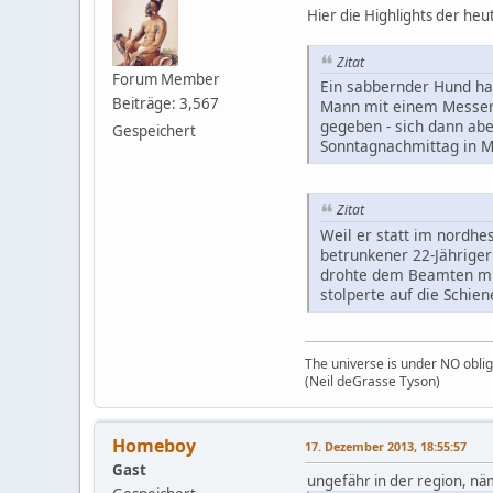
Hier die Highlights der he
Zitat
Forum Member
Ein sabbernder Hund hat
Beiträge: 3,567
Mann mit einem Messer v
gegeben - sich dann abe
Gespeichert
Sonntagnachmittag in M
Zitat
Weil er statt im nordhe
betrunkener 22-Jährige
drohte dem Beamten mit 
stolperte auf die Schien
The universe is under NO oblig
(Neil deGrasse Tyson)
Homeboy
17. Dezember 2013, 18:55:57
Gast
ungefähr in der region, nä