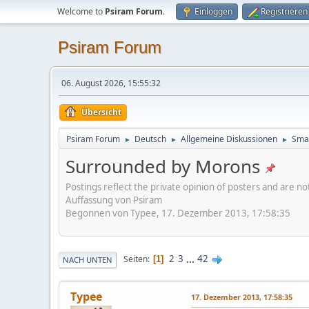
Welcome to
Psiram Forum
.
Einloggen
Registrieren
Psiram Forum
06. August 2026, 15:55:32
Übersicht
Psiram Forum
Deutsch
Allgemeine Diskussionen
Smal
►
►
►
Surrounded by Morons
Postings reflect the private opinion of posters and are n
Auffassung von Psiram
Begonnen von Typee, 17. Dezember 2013, 17:58:35
2
3
...
42
Seiten
1
NACH UNTEN
Typee
17. Dezember 2013, 17:58:35