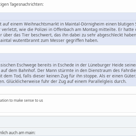
utigen Tagesnachrichten:
 auf einem Weihnachtsmarkt in Maintal-Dörnigheim einen blutigen St
erletzt, wie die Polizei in Offenbach am Montag mitteilte. Er hatte
r über das Tier beschwert, das ihn dabei zu sehr abgeschleckt haben
aintal wutentbrannt zum Messer gegriffen haben.
ssischen Eschwege bereits in Eschede in der Lüneburger Heide seinen
r auf dem Bahnhof. Der Mann stürmte in den Dienstraum des Fahrdie
dem Tod, falls dieser keinen Zug für ihn stoppe. Als er einen Güter
en. Glücklicherweise fuhr der Zug auf einem Parallelgleis durch.
ation to make sense to us
mlich auch am main: