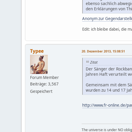
ebenso sachlich abwegi
den Erklärungen von Th
Anonym zur Gegendarstell
Edit: ich bleibe dabei, die 
Typee
20. Dezember 2013, 15:08:51
Zitat
Der Sänger der Rockband
Jahren Haft verurteilt w
Forum Member
Beiträge: 3,567
Gemeinsam mit dem Säng
wurden zu 14 und 17 Jah
Gespeichert
http://www.fr-online.de/p
The universe is under NO oblig