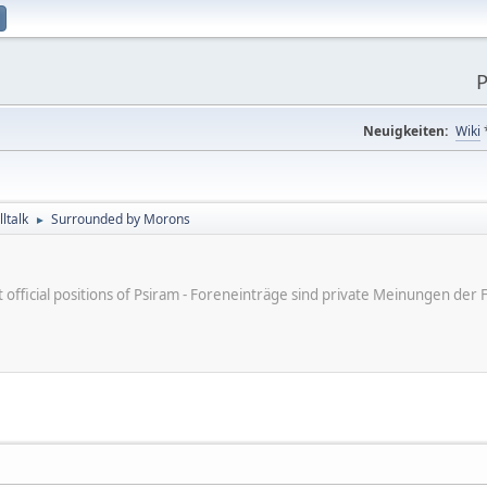
P
Neuigkeiten:
Wiki
ltalk
Surrounded by Morons
►
ot official positions of Psiram - Foreneinträge sind private Meinungen d