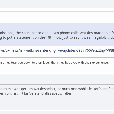
issions, the court heard about two phone calls Watkins made to a fem
g to put a statement on the 18th now just to say it was megalolz, I 
ews/uk-news/ian-watkins-sentencing-live-updates-2937760#ixzz2npYVPB
first they tear you down to their level, then they beat you with their experience.
g es mir weniger um Watkins selbst, da muss man wohl alle Hoffnung fahr
n von Instinkt bis Verstand alles abzuschalten.