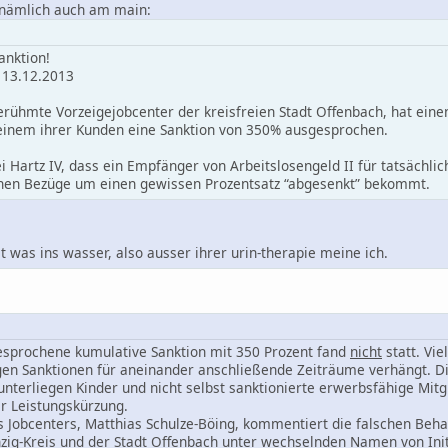
, nämlich auch am main:
anktion!
 13.12.2013
erühmte Vorzeigejobcenter der kreisfreien Stadt Offenbach, hat eine
 einem ihrer Kunden eine Sanktion von 350% ausgesprochen.
i Hartz IV, dass ein Empfänger von Arbeitslosengeld II für tatsächli
ichen Bezüge um einen gewissen Prozentsatz “abgesenkt” bekommt.
was ins wasser, also ausser ihrer urin-therapie meine ich.
esprochene kumulative Sanktion mit 350 Prozent fand
nicht
statt. Vi
en Sanktionen für aneinander anschließende Zeiträume verhängt. Dies
unterliegen Kinder und nicht selbst sanktionierte erwerbsfähige Mit
er Leistungskürzung.
 Jobcenters, Matthias Schulze-Böing, kommentiert die falschen Behaup
zig-Kreis und der Stadt Offenbach unter wechselnden Namen von Initi