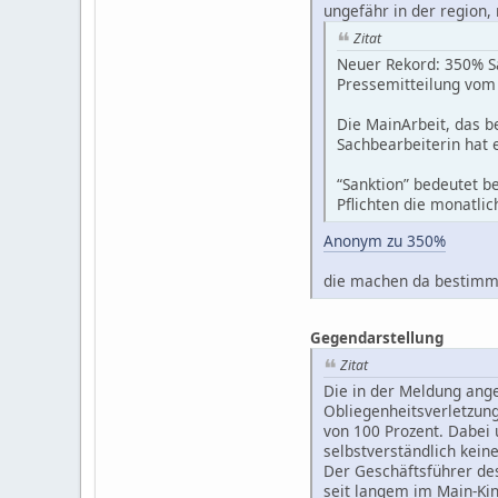
ungefähr in der region
Zitat
Neuer Rekord: 350% S
Pressemitteilung vom
Die MainArbeit, das b
Sachbearbeiterin hat
“Sanktion” bedeutet be
Pflichten die monatl
Anonym zu 350%
die machen da bestimmt 
Gegendarstellung
Zitat
Die in der Meldung ang
Obliegenheitsverletzung
von 100 Prozent. Dabei 
selbstverständlich kein
Der Geschäftsführer des
seit langem im Main-Kin