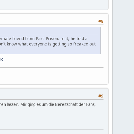
#8
ale friend from Parc Prison. In it, he told a
don't know what everyone is getting so freaked out
kd
#9
en lassen. Mir ging es um die Bereitschaft der Fans,