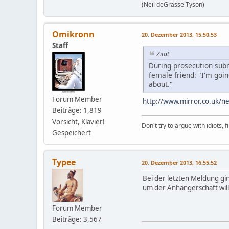
(Neil deGrasse Tyson)
Omikronn
20. Dezember 2013, 15:50:53
Staff
Zitat
During prosecution subm
female friend: "I'm goin
about."
Forum Member
http://www.mirror.co.uk/n
Beiträge: 1,819
Vorsicht, Klavier!
Don't try to argue with idiots, 
Gespeichert
Typee
20. Dezember 2013, 16:55:52
Bei der letzten Meldung gin
um der Anhängerschaft wille
Forum Member
Beiträge: 3,567