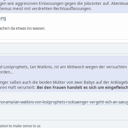
gen wie aggressiven Einlassungen gegen die Jobcenter auf. Abenteu
ilenius meist mit verdrehten Rechtsauffassungen.
ung
machen da etwas ins wasser.
 Lostprophets, Ian Watkins, ist am Mittwoch wegen der versuchten 
orden...
er saßen auch die beiden Mütter von zwei Babys auf der Anklageba
ren Haft verurteilt.
Bei den Frauen handelt es sich um eingefleisc
anorama/ian-watkins-von-lostprophets-rocksaenger-vergeht-sich-an-sa
ation to make sense to us