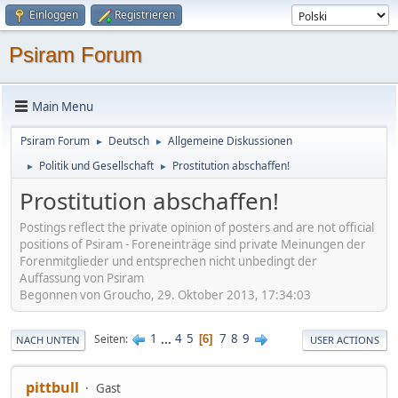
Einloggen
Registrieren
Psiram Forum
Main Menu
Psiram Forum
Deutsch
Allgemeine Diskussionen
►
►
Politik und Gesellschaft
Prostitution abschaffen!
►
►
Prostitution abschaffen!
Postings reflect the private opinion of posters and are not official
positions of Psiram - Foreneinträge sind private Meinungen der
Forenmitglieder und entsprechen nicht unbedingt der
Auffassung von Psiram
Begonnen von Groucho, 29. Oktober 2013, 17:34:03
1
...
4
5
7
8
9
Seiten
6
NACH UNTEN
USER ACTIONS
pittbull
Gast