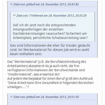
Zitat von: pittbull am 24. November 2013, 20:47:45
Zitat von: 71hAhmed am 24. November 2013, 20:35:29
Soll ich dir jetzt noch die entsprechenden
Innungsunterlagen der einzelnen
Dachdeckerinnungen raussuchen? Sicherheit am
Arbeitsplatz, persönliche Schutzausrüstung usw.?
Das sind Informationen die eher für Insider gedacht
sind. Im Werbematerial für diesen Job wird es wohl
kaum enthalten sein.
Das "Werbematerial" (z.B. die Berufsbeschreibung des
Arbeitsamtes) akzeptierst du ja auch nicht, die frei
verfügbaren Informationen der Berufsverbände sind
"Insidermaterial", was erwartest du?
Auf jedem Werbeplakat für einen Beruf groß den Aufdruck
"Diese Arbeit kann Ihre Gesundheit in folgenden Bereichen
schädigen...." ?
Zitat von: pittbull am 24. November 2013, 20:51:59