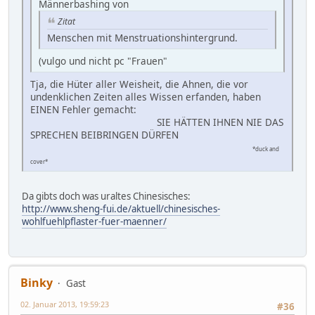
Männerbashing von
Zitat
Menschen mit Menstruationshintergrund.
(vulgo und nicht pc "Frauen"
Tja, die Hüter aller Weisheit, die Ahnen, die vor
undenklichen Zeiten alles Wissen erfanden, haben
EINEN Fehler gemacht:
SIE HÄTTEN IHNEN NIE DAS
SPRECHEN BEIBRINGEN DÜRFEN
*duck and
cover*
Da gibts doch was uraltes Chinesisches:
http://www.sheng-fui.de/aktuell/chinesisches-
wohlfuehlpflaster-fuer-maenner/
Binky
Gast
02. Januar 2013, 19:59:23
#36