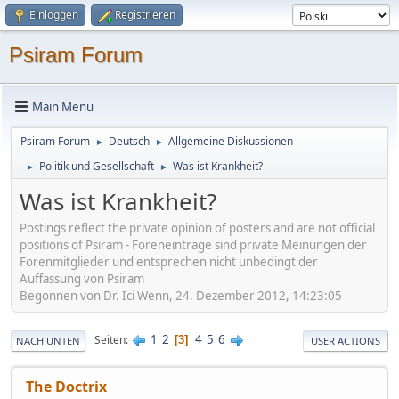
Einloggen
Registrieren
Psiram Forum
Main Menu
Psiram Forum
Deutsch
Allgemeine Diskussionen
►
►
Politik und Gesellschaft
Was ist Krankheit?
►
►
Was ist Krankheit?
Postings reflect the private opinion of posters and are not official
positions of Psiram - Foreneinträge sind private Meinungen der
Forenmitglieder und entsprechen nicht unbedingt der
Auffassung von Psiram
Begonnen von Dr. Ici Wenn, 24. Dezember 2012, 14:23:05
1
2
4
5
6
Seiten
3
NACH UNTEN
USER ACTIONS
The Doctrix