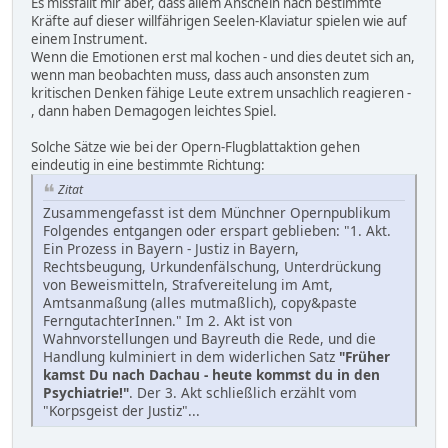
Es missfällt mir aber, dass allem Anschein nach bestimmte
Kräfte auf dieser willfährigen Seelen-Klaviatur spielen wie auf
einem Instrument.
Wenn die Emotionen erst mal kochen - und dies deutet sich an,
wenn man beobachten muss, dass auch ansonsten zum
kritischen Denken fähige Leute extrem unsachlich reagieren -
, dann haben Demagogen leichtes Spiel.
Solche Sätze wie bei der Opern-Flugblattaktion gehen
eindeutig in eine bestimmte Richtung:
Zitat
Zusammengefasst ist dem Münchner Opernpublikum
Folgendes entgangen oder erspart geblieben: "1. Akt.
Ein Prozess in Bayern - Justiz in Bayern,
Rechtsbeugung, Urkundenfälschung, Unterdrückung
von Beweismitteln, Strafvereitelung im Amt,
Amtsanmaßung (alles mutmaßlich), copy&paste
FerngutachterInnen." Im 2. Akt ist von
Wahnvorstellungen und Bayreuth die Rede, und die
Handlung kulminiert in dem widerlichen Satz
"Früher
kamst Du nach Dachau - heute kommst du in den
Psychiatrie!"
. Der 3. Akt schließlich erzählt vom
"Korpsgeist der Justiz"...