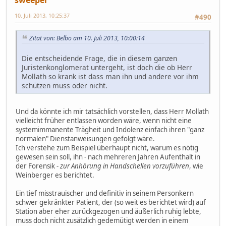
sweeper
10. Juli 2013, 10:25:37
#490
Zitat von: Belbo am 10. Juli 2013, 10:00:14
Die entscheidende Frage, die in diesem ganzen
Juristenkonglomerat untergeht, ist doch die ob Herr
Mollath so krank ist dass man ihn und andere vor ihm
schützen muss oder nicht.
Und da könnte ich mir tatsächlich vorstellen, dass Herr Mollath
vielleicht früher entlassen worden wäre, wenn nicht eine
systemimmanente Trägheit und Indolenz einfach ihren "ganz
normalen" Dienstanweisungen gefolgt wäre.
Ich verstehe zum Beispiel überhaupt nicht, warum es nötig
gewesen sein soll, ihn - nach mehreren Jahren Aufenthalt in
der Forensik -
zur Anhörung in Handschellen vorzuführen
, wie
Weinberger es berichtet.
Ein tief misstrauischer und definitiv in seinem Personkern
schwer gekränkter Patient, der (so weit es berichtet wird) auf
Station aber eher zurückgezogen und äußerlich ruhig lebte,
muss doch nicht zusätzlich gedemütigt werden in einem