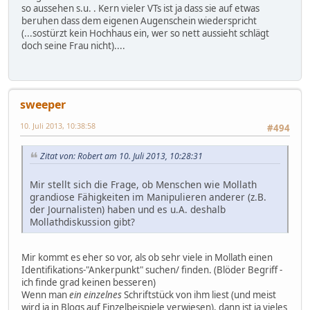
so aussehen s.u. . Kern vieler VTs ist ja dass sie auf etwas
beruhen dass dem eigenen Augenschein wiederspricht
(...sostürzt kein Hochhaus ein, wer so nett aussieht schlägt
doch seine Frau nicht)....
sweeper
10. Juli 2013, 10:38:58
#494
Zitat von: Robert am 10. Juli 2013, 10:28:31
Mir stellt sich die Frage, ob Menschen wie Mollath
grandiose Fähigkeiten im Manipulieren anderer (z.B.
der Journalisten) haben und es u.A. deshalb
Mollathdiskussion gibt?
Mir kommt es eher so vor, als ob sehr viele in Mollath einen
Identifikations-"Ankerpunkt" suchen/ finden. (Blöder Begriff -
ich finde grad keinen besseren)
Wenn man
ein einzelnes
Schriftstück von ihm liest (und meist
wird ja in Blogs auf Einzelbeispiele verwiesen), dann ist ja vieles