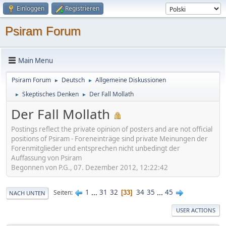
Einloggen
Registrieren
Psiram Forum
Main Menu
Psiram Forum
Deutsch
Allgemeine Diskussionen
►
►
Skeptisches Denken
Der Fall Mollath
►
►
Der Fall Mollath
Postings reflect the private opinion of posters and are not official
positions of Psiram - Foreneinträge sind private Meinungen der
Forenmitglieder und entsprechen nicht unbedingt der
Auffassung von Psiram
Begonnen von P.G., 07. Dezember 2012, 12:22:42
1
...
31
32
34
35
...
45
Seiten
33
NACH UNTEN
USER ACTIONS