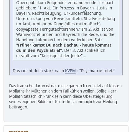
Opernpublikum Folgendes entgangen oder erspart
geblieben: "1. Akt. Ein Prozess in Bayern - Justiz in
Bayern, Rechtsbeugung, Urkundenfälschung,
Unterdrückung von Beweismitteln, Strafvereitelung
im Amt, Amtsanmaßung (alles mutmaßlich),
copy&paste FerngutachterInnen." Im 2. Akt ist von
Wahnvorstellungen und Bayreuth die Rede, und die
Handlung kulminiert in dem widerlichen Satz
"Früher kamst Du nach Dachau - heute kommst
du in den Psychiatrie!"
. Der 3. Akt schließlich
erzählt vom "Korpsgeist der Justiz"...
Das riecht doch stark nach
KVPM
: "Psychiatrie tötet!"
Das tragische daran ist das diese ganzen Irren jetzt auf Kosten
Mollaths ihr Mütchen an dem Fall kühlen wollen. Sollte Herr
Mollath tatsächlich krank sein kann diese Übersteigerung
seines eigenen Bildes ins Kroteske ja unmöglich zur Heilung
beitragen.