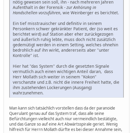
nötig gewesen sein soll, ihn - nach mehreren Jahren
Aufenthalt in der Forensik -
zur Anhörung in
Handschellen vorzuführen
, wie Weinberger es berichtet.
Ein tief misstrauischer und definitiv in seinem
Personkern schwer gekränkter Patient, der (so weit es
berichtet wird) auf Station aber eher zurückgezogen
und äußerlich ruhig lebte, muss doch nicht zusätzlich
gedemütigt werden in einem Setting, welches ohnehin
bedrohlich auf ihn wirkt, andererseits aber "unter
Kontrolle" ist.
Hier hat "das System" durch die gesetzten Signale
vermutlich auch einen wichtigen Anteil daran, dass
Herr Mollath sich weiter in seinem "Kokon"
verschanzte und z.B. nicht die innere Freiheit hatte, die
ihm zustehenden Lockerungen (Ausgang)
wahrzunehmen.
Man kann sich tatsächlich vorstellen dass da der paranoide
Querulant genau auf das System traf, dass alle seine
Befürchtungen vielleicht auch niur vermeindlich bestätigte,
und das Ganze so auf eine Art Abwärtsspirale geriet. Wenig
hilfreich für Herrn Mollath dürfte es bei dieser Annahme sein,