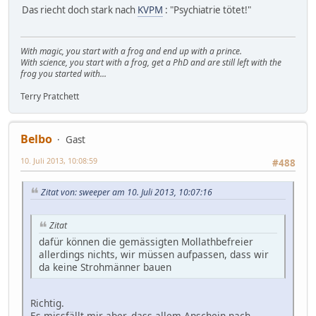
Das riecht doch stark nach
KVPM
: "Psychiatrie tötet!"
With magic, you start with a frog and end up with a prince.
With science, you start with a frog, get a PhD and are still left with the
frog you started with...
Terry Pratchett
Belbo
Gast
10. Juli 2013, 10:08:59
#488
Zitat von: sweeper am 10. Juli 2013, 10:07:16
Zitat
dafür können die gemässigten Mollathbefreier
allerdings nichts, wir müssen aufpassen, dass wir
da keine Strohmänner bauen
Richtig.
Es missfällt mir aber, dass allem Anschein nach