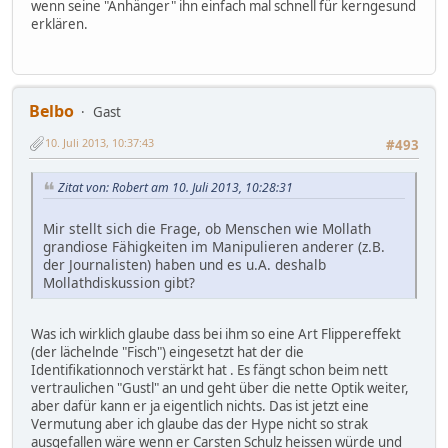
wenn seine "Anhänger" ihn einfach mal schnell für kerngesund
erklären.
Belbo
Gast
10. Juli 2013, 10:37:43
#493
Zitat von: Robert am 10. Juli 2013, 10:28:31
Mir stellt sich die Frage, ob Menschen wie Mollath
grandiose Fähigkeiten im Manipulieren anderer (z.B.
der Journalisten) haben und es u.A. deshalb
Mollathdiskussion gibt?
Was ich wirklich glaube dass bei ihm so eine Art Flippereffekt
(der lächelnde "Fisch") eingesetzt hat der die
Identifikationnoch verstärkt hat . Es fängt schon beim nett
vertraulichen "Gustl" an und geht über die nette Optik weiter,
aber dafür kann er ja eigentlich nichts. Das ist jetzt eine
Vermutung aber ich glaube das der Hype nicht so strak
ausgefallen wäre wenn er Carsten Schulz heissen würde und