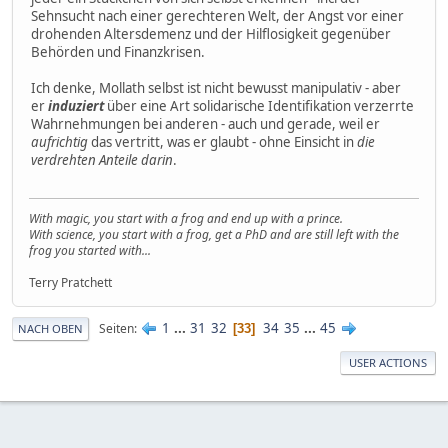
Sehnsucht nach einer gerechteren Welt, der Angst vor einer
drohenden Altersdemenz und der Hilflosigkeit gegenüber
Behörden und Finanzkrisen.
Ich denke, Mollath selbst ist nicht bewusst manipulativ - aber
er
induziert
über eine Art solidarische Identifikation verzerrte
Wahrnehmungen bei anderen - auch und gerade, weil er
aufrichtig
das vertritt, was er glaubt - ohne Einsicht in
die
verdrehten Anteile darin
.
With magic, you start with a frog and end up with a prince.
With science, you start with a frog, get a PhD and are still left with the
frog you started with...
Terry Pratchett
1
...
31
32
34
35
...
45
Seiten
33
NACH OBEN
USER ACTIONS