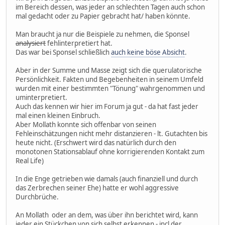
im Bereich dessen, was jeder an schlechten Tagen auch schon
mal gedacht oder zu Papier gebracht hat/ haben könnte.
Man braucht ja nur die Beispiele zu nehmen, die Sponsel
analysiert
fehlinterpretiert hat.
Das war bei Sponsel schließlich
auch keine böse Absicht
.
Aber in der Summe und Masse zeigt sich die querulatorische
Persönlichkeit. Fakten und Begebenheiten in seinem Umfeld
wurden mit einer bestimmten "Tönung" wahrgenommen und
uminterpretiert.
Auch das kennen wir hier im Forum ja gut - da hat fast jeder
mal einen kleinen Einbruch.
Aber Mollath konnte sich offenbar von seinen
Fehleinschätzungen nicht mehr distanzieren - lt. Gutachten bis
heute nicht. (Erschwert wird das natürlich durch den
monotonen Stationsablauf ohne korrigierenden Kontakt zum
Real Life)
In die Enge getrieben wie damals (auch finanziell und durch
das Zerbrechen seiner Ehe) hatte er wohl aggressive
Durchbrüche.
An Mollath oder an dem, was über ihn berichtet wird, kann
jeder ein Stückchen von sich selbst erkennen - incl der