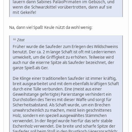
lauern dann Sabines PaläoPrimaten im Gebüsch, und
wenn die Schwarzkittel vorübertrotten, dann auf sie
mit Gekeife!
Na, dann viel Spaß! Keule nützt da wohl wenig:
Zitat
Früher wurde die Saufeder zum Erlegen des Wildschweins
benutzt. Der ca. 2 m lange Schaft ist oft mit Lederriemen
umwickelt, um die Griffigkeit zu erhöhen. Teilweise wird
auch nur die eiserne Spitze als Saufeder bezeichnet, der
ganze Spieß als Ger.
Die Klinge einer traditionellen Saufeder ist immer kräftig,
breit ausgearbeitet und mit dem ebenfalls kräftigen Schaft
durch eine Tülle verbunden. Eine (meist aus einer
Geweihstange gefertigte) Parierstange verhindert ein
Durchstoßen des Tieres mit dieser Waffe und sorgt für
Sicherheitsabstand. Als Schaft wurde, um ein Brechen
unwahrscheinlich zu machen, meist kein geschnittenes
Holz, sondern ein speziell ausgewähltes Stämmchen
verwendet. In der Regel wurde hierfür das sehr stabile
Eschenholz verwendet. Die breite und scharfe Spitze der
Saufeder soll beim Stoß in den Brustkorb (jägersprachlich: