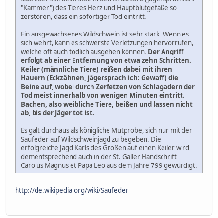
"Kammer") des Tieres Herz und Hauptblutgefäße so
zerstören, dass ein sofortiger Tod eintritt.
Ein ausgewachsenes Wildschwein ist sehr stark. Wenn es
sich wehrt, kann es schwerste Verletzungen hervorrufen,
welche oft auch tödlich ausgehen können.
Der Angriff
erfolgt ab einer Entfernung von etwa zehn Schritten.
Keiler (männliche Tiere) reißen dabei mit ihren
Hauern (Eckzähnen, jägersprachlich: Gewaff) die
Beine auf, wobei durch Zerfetzen von Schlagadern der
Tod meist innerhalb von wenigen Minuten eintritt.
Bachen, also weibliche Tiere, beißen und lassen nicht
ab, bis der Jäger tot ist.
Es galt durchaus als königliche Mutprobe, sich nur mit der
Saufeder auf Wildschweinjagd zu begeben. Die
erfolgreiche Jagd Karls des Großen auf einen Keiler wird
dementsprechend auch in der St. Galler Handschrift
Carolus Magnus et Papa Leo aus dem Jahre 799 gewürdigt.
http://de.wikipedia.org/wiki/Saufeder