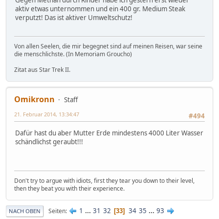
Gegen Methan durch Rinder habe ich gestern erst wieder
aktiv etwas unternommen und ein 400 gr. Medium Steak
verputzt! Das ist aktiver Umweltschutz!
Von allen Seelen, die mir begegnet sind auf meinen Reisen, war seine
die menschlichste. (In Memoriam Groucho)
Zitat aus Star Trek II.
Omikronn
Staff
21. Februar 2014, 13:34:47
#494
Dafür hast du aber Mutter Erde mindestens 4000 Liter Wasser
schändlichst geraubt!!!
Don't try to argue with idiots, first they tear you down to their level,
then they beat you with their experience.
1
...
31
32
34
35
...
93
Seiten
33
NACH OBEN