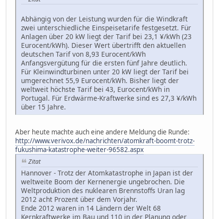
Abhängig von der Leistung wurden für die Windkraft
zwei unterschiedliche Einspeisetarife festgesetzt. Für
Anlagen über 20 kW liegt der Tarif bei 23,1 ¥/kWh (23
Eurocent/kWh). Dieser Wert übertrifft den aktuellen
deutschen Tarif von 8,93 Eurocent/kWh
Anfangsvergütung für die ersten fünf Jahre deutlich.
Für Kleinwindturbinen unter 20 kW liegt der Tarif bei
umgerechnet 55,9 Eurocent/kWh. Bisher liegt der
weltweit höchste Tarif bei 43, Eurocent/kWh in
Portugal. Für Erdwärme-Kraftwerke sind es 27,3 ¥/kWh
über 15 Jahre.
Aber heute machte auch eine andere Meldung die Runde:
http://www.verivox.de/nachrichten/atomkraft-boomt-trotz-
fukushima-katastrophe-weiter-96582.aspx
Zitat
Hannover - Trotz der Atomkatastrophe in Japan ist der
weltweite Boom der Kernenergie ungebrochen. Die
Weltproduktion des nuklearen Brennstoffs Uran lag
2012 acht Prozent über dem Vorjahr.
Ende 2012 waren in 14 Ländern der Welt 68
Kernkraftwerke im Bau und 110 in der Planung oder