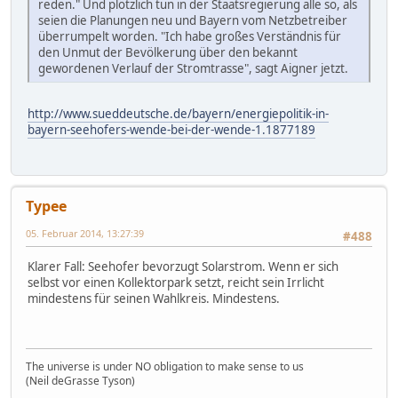
reden." Und plötzlich tun in der Staatsregierung alle so, als
seien die Planungen neu und Bayern vom Netzbetreiber
überrumpelt worden. "Ich habe großes Verständnis für
den Unmut der Bevölkerung über den bekannt
gewordenen Verlauf der Stromtrasse", sagt Aigner jetzt.
http://www.sueddeutsche.de/bayern/energiepolitik-in-
bayern-seehofers-wende-bei-der-wende-1.1877189
Typee
05. Februar 2014, 13:27:39
#488
Klarer Fall: Seehofer bevorzugt Solarstrom. Wenn er sich
selbst vor einen Kollektorpark setzt, reicht sein Irrlicht
mindestens für seinen Wahlkreis. Mindestens.
The universe is under NO obligation to make sense to us
(Neil deGrasse Tyson)