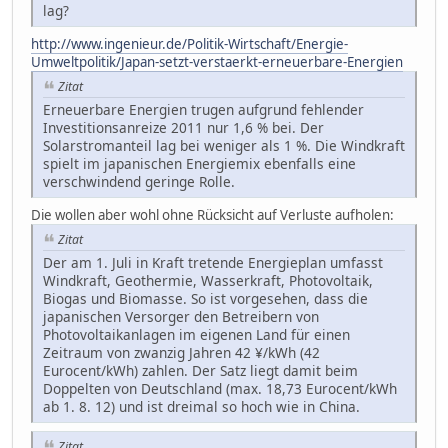
lag?
http://www.ingenieur.de/Politik-Wirtschaft/Energie-
Umweltpolitik/Japan-setzt-verstaerkt-erneuerbare-Energien
Zitat
Erneuerbare Energien trugen aufgrund fehlender
Investitionsanreize 2011 nur 1,6 % bei. Der
Solarstromanteil lag bei weniger als 1 %. Die Windkraft
spielt im japanischen Energiemix ebenfalls eine
verschwindend geringe Rolle.
Die wollen aber wohl ohne Rücksicht auf Verluste aufholen:
Zitat
Der am 1. Juli in Kraft tretende Energieplan umfasst
Windkraft, Geothermie, Wasserkraft, Photovoltaik,
Biogas und Biomasse. So ist vorgesehen, dass die
japanischen Versorger den Betreibern von
Photovoltaikanlagen im eigenen Land für einen
Zeitraum von zwanzig Jahren 42 ¥/kWh (42
Eurocent/kWh) zahlen. Der Satz liegt damit beim
Doppelten von Deutschland (max. 18,73 Eurocent/kWh
ab 1. 8. 12) und ist dreimal so hoch wie in China.
Zitat