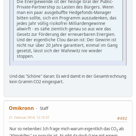
Die Energiewende ist der heilige Gral der Public-
Private-Partnership zu Lasten des Bürgers. Wenn
man ein paar ausgebuffte Hedgefonds-Manager
bitten sollte, sich ein Programm auszudenken, das
jedes Jahr völlig risikofrei Milliardengewinne
abwirft - es sähe ziemlich genau so aus wie das
Gesetz zur Förderung der erneuerbaren Energien.
Und der eigentliche Clou daran ist: Der Gewinn ist
nicht nur über 20 Jahre garantiert, einmal im Gang
gesetzt, lässt sich der Wahnwitz nie wieder
stoppen.
Und das "Schöne" daran: Es wird damit in der Gesamtrechnung
kein Gramm CO2 eingespart.
Omikronn
Staff
21. Februar 2014, 12:15:37
#492
Nur so nebenbei: Ich frage mich warum eigentlich das CO
als
2
"Klimakiller" so populär ist. Es gibt da doch Gase mit einem