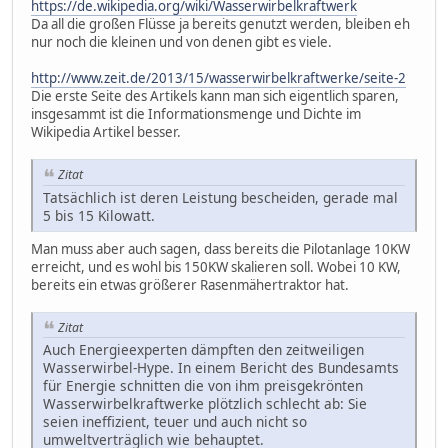
https://de.wikipedia.org/wiki/Wasserwirbelkraftwerk
Da all die großen Flüsse ja bereits genutzt werden, bleiben eh
nur noch die kleinen und von denen gibt es viele.
http://www.zeit.de/2013/15/wasserwirbelkraftwerke/seite-2
Die erste Seite des Artikels kann man sich eigentlich sparen,
insgesammt ist die Informationsmenge und Dichte im
Wikipedia Artikel besser.
Zitat
Tatsächlich ist deren Leistung bescheiden, gerade mal
5 bis 15 Kilowatt.
Man muss aber auch sagen, dass bereits die Pilotanlage 10KW
erreicht, und es wohl bis 150KW skalieren soll. Wobei 10 KW,
bereits ein etwas größerer Rasenmähertraktor hat.
Zitat
Auch Energieexperten dämpften den zeitweiligen
Wasserwirbel-Hype. In einem Bericht des Bundesamts
für Energie schnitten die von ihm preisgekrönten
Wasserwirbelkraftwerke plötzlich schlecht ab: Sie
seien ineffizient, teuer und auch nicht so
umweltverträglich wie behauptet.