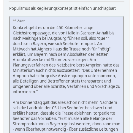
Populismus als Regierungskonzept ist einfach unschlagbar:
Zitat
Konkret geht es um die 450 Kilometer lange
Gleichstrompassage, die von Halle in Sachsen-Anhalt bis
nach Meitingen bei Augsburg führen soll, also "quer"
durch sein Bayern, wie sich Seehofer empört. Am
Mittwoch hat Aigners Haus die Trasse noch für "nötig"
erklärt, um Bayern nach dem Abschalten der letzten
Atomkraftwerke mit Strom zu versorgen. Am
Planungsverfahren des Netzbetreibers Amprion hatte das
Ministerium auch nichts auszusetzen: "Das Unternehmen
Amprion hat sehr große Anstrengungen unternommen,
alle Beteiligen und Betroffenen stets transparent und
umgehend über alle Schritte, Verfahren und Vorschläge zu
informieren."
Am Donnerstag galt das alles schon nicht mehr. Nachdem
sich die Landräte der CSU bei Seehofer beschwert und
erklärt hatten, dass sie die Trasse ablehnen, torpedierte
Seehofer das Vorhaben. "Erst müssen alle Belange der
Stromproduktion in Bayern gelöst werden, dann kann man
- wenn überhaupt notwendig - über zusätzliche Leitungen