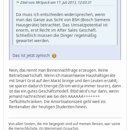
Zitat von: MrSpock am 17. Juli 2013, 12:03:31
Da muss ich entschieden widersprechen, wenn
man das Ganze aus Sicht von BSH (Bosch Siemens
Hausgeräte) betrachtet. Das Umsatzpotential ist
enorm, erst Recht im After Sales Geschäft.
Schließlich müssen die Dinger regelmäßig
gewartet werden.
Das ist jetzt zynisch
Nein, das nennt man Binnennachfrage erzeugen. Reine
Betriebswirtschaft. Wenn ich massenweise Haushaltsgeräte
mit Smart Grid auf den Markt bringe und den Leuten erzählt,
sie sparen dadurch Energie (Strom wird ja immer teurer), dann
ist das ein gutes Geschäftsmodell. Blöd wird's nur dann, wenn
jemand nachrechnet wie bei den AAAAAA+++++++
Tiefkühlschränken. Die Amortisationszeit geht weit ins
Rentenalter der heutigen Studenten hinein.
Von allen Seelen, die mir begegnet sind auf meinen Reisen, war seine
die menschlichste. (In Memoriam Groucho)