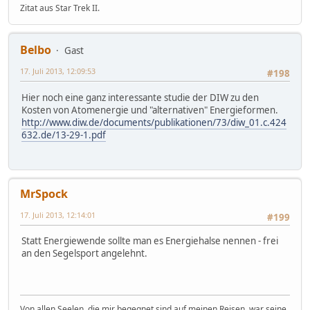
Zitat aus Star Trek II.
Belbo
Gast
17. Juli 2013, 12:09:53
#198
Hier noch eine ganz interessante studie der DIW zu den
Kosten von Atomenergie und "alternativen" Energieformen.
http://www.diw.de/documents/publikationen/73/diw_01.c.424
632.de/13-29-1.pdf
MrSpock
17. Juli 2013, 12:14:01
#199
Statt Energiewende sollte man es Energiehalse nennen - frei
an den Segelsport angelehnt.
Von allen Seelen, die mir begegnet sind auf meinen Reisen, war seine