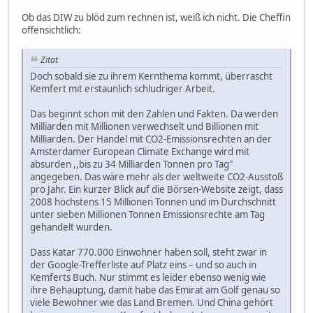
Ob das DIW zu blöd zum rechnen ist, weiß ich nicht. Die Cheffin
offensichtlich:
Zitat
Doch sobald sie zu ihrem Kernthema kommt, überrascht
Kemfert mit erstaunlich schludriger Arbeit.
Das beginnt schon mit den Zahlen und Fakten. Da werden
Milliarden mit Millionen verwechselt und Billionen mit
Milliarden. Der Handel mit CO2-Emissionsrechten an der
Amsterdamer European Climate Exchange wird mit
absurden ,,bis zu 34 Milliarden Tonnen pro Tag"
angegeben. Das wäre mehr als der weltweite CO2-Ausstoß
pro Jahr. Ein kurzer Blick auf die Börsen-Website zeigt, dass
2008 höchstens 15 Millionen Tonnen und im Durchschnitt
unter sieben Millionen Tonnen Emissionsrechte am Tag
gehandelt wurden.
Dass Katar 770.000 Einwohner haben soll, steht zwar in
der Google-Trefferliste auf Platz eins – und so auch in
Kemferts Buch. Nur stimmt es leider ebenso wenig wie
ihre Behauptung, damit habe das Emirat am Golf genau so
viele Bewohner wie das Land Bremen. Und China gehört