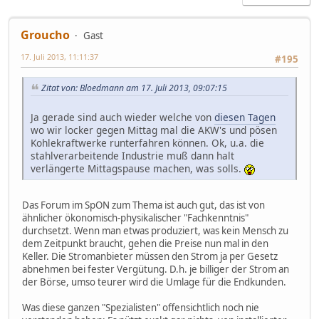
Groucho
Gast
17. Juli 2013, 11:11:37
#195
Zitat von: Bloedmann am 17. Juli 2013, 09:07:15
Ja gerade sind auch wieder welche von
diesen Tagen
wo wir locker gegen Mittag mal die AKW's und pösen
Kohlekraftwerke runterfahren können. Ok, u.a. die
stahlverarbeitende Industrie muß dann halt
verlängerte Mittagspause machen, was solls.
Das Forum im SpON zum Thema ist auch gut, das ist von
ähnlicher ökonomisch-physikalischer "Fachkenntnis"
durchsetzt. Wenn man etwas produziert, was kein Mensch zu
dem Zeitpunkt braucht, gehen die Preise nun mal in den
Keller. Die Stromanbieter müssen den Strom ja per Gesetz
abnehmen bei fester Vergütung. D.h. je billiger der Strom an
der Börse, umso teurer wird die Umlage für die Endkunden.
Was diese ganzen "Spezialisten" offensichtlich noch nie