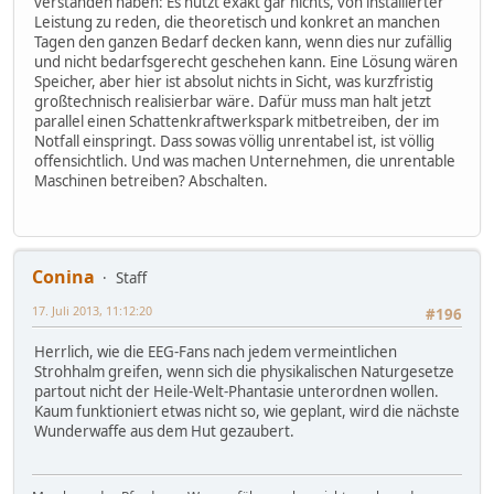
verstanden haben: Es nützt exakt gar nichts, von installierter
Leistung zu reden, die theoretisch und konkret an manchen
Tagen den ganzen Bedarf decken kann, wenn dies nur zufällig
und nicht bedarfsgerecht geschehen kann. Eine Lösung wären
Speicher, aber hier ist absolut nichts in Sicht, was kurzfristig
großtechnisch realisierbar wäre. Dafür muss man halt jetzt
parallel einen Schattenkraftwerkspark mitbetreiben, der im
Notfall einspringt. Dass sowas völlig unrentabel ist, ist völlig
offensichtlich. Und was machen Unternehmen, die unrentable
Maschinen betreiben? Abschalten.
Conina
Staff
17. Juli 2013, 11:12:20
#196
Herrlich, wie die EEG-Fans nach jedem vermeintlichen
Strohhalm greifen, wenn sich die physikalischen Naturgesetze
partout nicht der Heile-Welt-Phantasie unterordnen wollen.
Kaum funktioniert etwas nicht so, wie geplant, wird die nächste
Wunderwaffe aus dem Hut gezaubert.