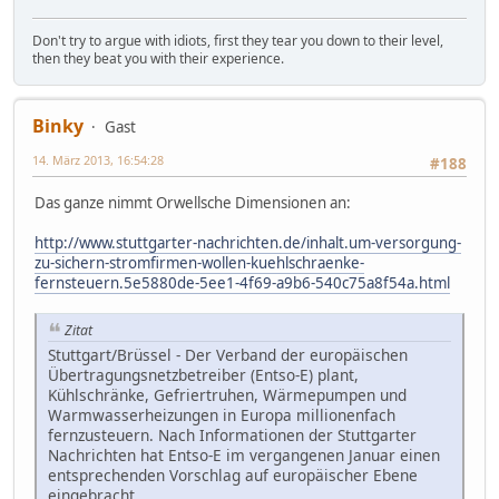
Don't try to argue with idiots, first they tear you down to their level,
then they beat you with their experience.
Binky
Gast
14. März 2013, 16:54:28
#188
Das ganze nimmt Orwellsche Dimensionen an:
http://www.stuttgarter-nachrichten.de/inhalt.um-versorgung-
zu-sichern-stromfirmen-wollen-kuehlschraenke-
fernsteuern.5e5880de-5ee1-4f69-a9b6-540c75a8f54a.html
Zitat
Stuttgart/Brüssel - Der Verband der euro­päischen
Übertragungsnetzbetreiber (Entso-E) plant,
Kühlschränke, Gefriertruhen, Wärmepumpen und
Warmwasserheizungen in Europa millionenfach
fernzusteuern. Nach Informationen der Stuttgarter
Nachrichten hat Entso-E im vergangenen Januar einen
entsprechenden Vorschlag auf europäischer Ebene
eingebracht.