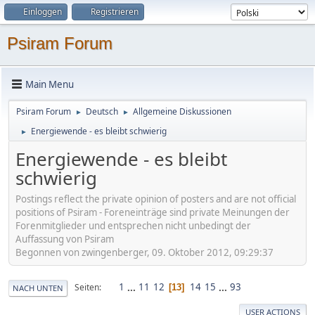
Einloggen
Registrieren
Psiram Forum
Main Menu
Psiram Forum
Deutsch
Allgemeine Diskussionen
►
►
Energiewende - es bleibt schwierig
►
Energiewende - es bleibt
schwierig
Postings reflect the private opinion of posters and are not official
positions of Psiram - Foreneinträge sind private Meinungen der
Forenmitglieder und entsprechen nicht unbedingt der
Auffassung von Psiram
Begonnen von zwingenberger, 09. Oktober 2012, 09:29:37
1
...
11
12
14
15
...
93
Seiten
13
NACH UNTEN
USER ACTIONS