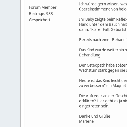
Ich würde gern wissen, was
Forum Member
übereinstimmend von beide
Beiträge: 933
Ihr Baby zeigte beim Refle
Gespeichert
Hand unter dem Bauch hält.
dann: "Klarer Fall, Geburt
Bereits nach einer Behandlu
Das Kind wurde weiterhin o
Behandlung.
Der Osteopath habe später 
Wachstum stark gegen die I
Heute ist das Kind leicht g
zu verbessern" ein Magnet 
Die Aufreger an der Gesch
erklären? Hier geht es ja 
eingetreten sein.
Danke und Grüße
Marlene