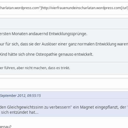
scharlatan.wordpress.com"]http://vierfrauenundeinscharlatan.wordpress.com[/url
 ersten Monaten andauernd Entwicklungssprünge.
r für sich, dass sie der Auslöser einer ganz normalen Entwicklung waren
 Kind hätte sich ohne Osteopathie genauso entwickelt.
 führen, aber nicht machen, dass es trinkt.
. September 2012, 09:55:15
en Gleichgewichtssinn zu verbessern" ein Magnet eingepflanzt, der 
sich entzündet hat...
 genau?