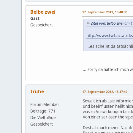
Belbo zwei
17. September 2012, 13:40:30
Gast
Zitat von: Belbo zwei am 
Gespeichert
http://www.fwf.ac.at/de
...es scheint da tatsäch
....sorry da hatte ich mich 
Truhe
17. September 2012, 13:47:49
Soweit ich als Laie inform
Forum Member
und beeinflussen heißt nic
Beiträge: 771
was zu Auswirkungen bei d
Von einer seriösen therape
Die Vielfüßige
Gespeichert
Deshalb auch meine Nachfra
Recht, wenn es auch noch 