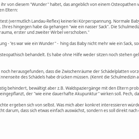
 ihr von diesem "Wunder" haltet, das angeblich von einem Osteopathen v
n Eltern:
xtest (vermutlich Landau-Reflex) keinerlei Körperspannung. Normale Ba
 Ihres hingegen habe da gehangen "wie ein nasser Sack". Die Schulmedizi
strauma, erster und zweiter Wirbel verschoben."
ng - "es war wie ein Wunder" - hing das Baby nicht mehr wie ein Sack, son
steopathisch behandelt. Es habe ohne Hilfe weder sitzen noch stehen g
noch herausgefunden, dass die Zwischenräume der Schädelplatten vorzei
nnenseite des Schädels habe drücken müssen. (Kennt die Schulmedizin als
eistig behindert, bewältigt aber z.B. Waldspaziergänge mit den Eltern pr
eingepflanzt, der "wie eine dauerhafte Akupunktur" wirken soll. Pech, da
ichte ergeben sich von selbst. Was mich aber konkret interessieren wü
nicht darum, dass sich etwas einfach auswächst, sondern es soll direkt n