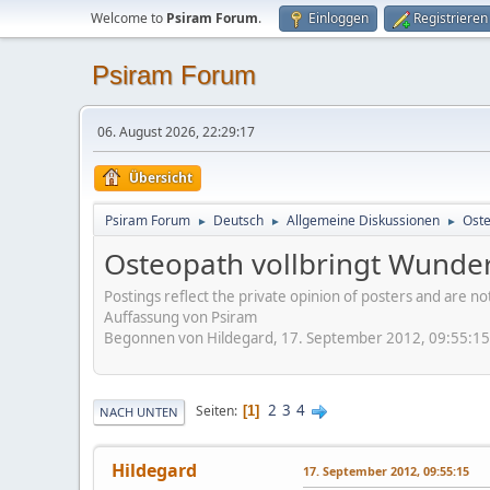
Welcome to
Psiram Forum
.
Einloggen
Registrieren
Psiram Forum
06. August 2026, 22:29:17
Übersicht
Psiram Forum
Deutsch
Allgemeine Diskussionen
Oste
►
►
►
Osteopath vollbringt Wunde
Postings reflect the private opinion of posters and are n
Auffassung von Psiram
Begonnen von Hildegard, 17. September 2012, 09:55:15
2
3
4
Seiten
1
NACH UNTEN
Hildegard
17. September 2012, 09:55:15