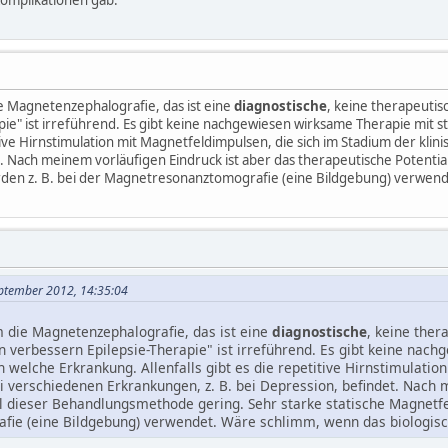
e Magnetenzephalografie, das ist eine
diagnostische
, keine therapeuti
pie" ist irreführend. Es gibt keine nachgewiesen wirksame Therapie mit 
titive Hirnstimulation mit Magnetfeldimpulsen, die sich im Stadium der kl
t. Nach meinem vorläufigen Eindruck ist aber das therapeutische Potent
den z. B. bei der Magnetresonanztomografie (eine Bildgebung) verwende
eptember 2012, 14:35:04
 die Magnetenzephalografie, das ist eine
diagnostische
, keine ther
 verbessern Epilepsie-Therapie" ist irreführend. Es gibt keine nac
h welche Erkrankung. Allenfalls gibt es die repetitive Hirnstimulati
i verschiedenen Erkrankungen, z. B. bei Depression, befindet. Nach 
l dieser Behandlungsmethode gering. Sehr starke statische Magnetfe
ie (eine Bildgebung) verwendet. Wäre schlimm, wenn das biologisch