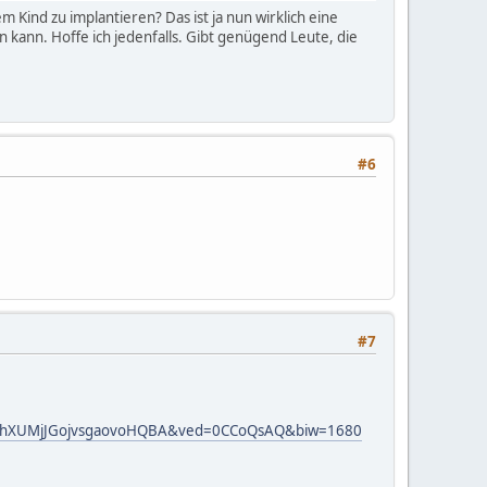
 Kind zu implantieren? Das ist ja nun wirklich eine
 kann. Hoffe ich jedenfalls. Gibt genügend Leute, die
#6
#7
i=oRhXUMjJGojvsgaovoHQBA&ved=0CCoQsAQ&biw=1680