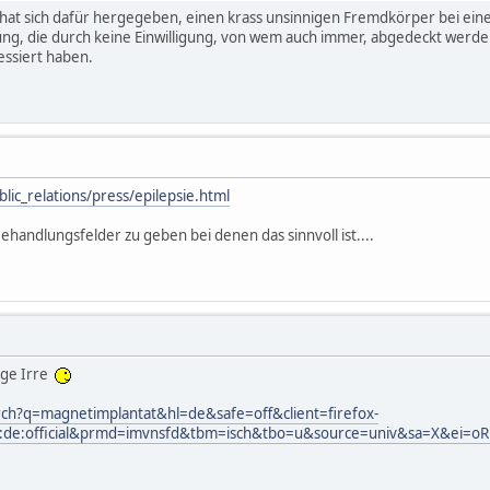
 hat sich dafür hergegeben, einen krass unsinnigen Fremdkörper bei einem
ung, die durch keine Einwilligung, von wem auch immer, abgedeckt werden
ssiert haben.
lic_relations/press/epilepsie.html
 Behandlungsfelder zu geben bei denen das sinnvoll ist....
nge Irre
rch?q=magnetimplantat&hl=de&safe=off&client=firefox-
la:de:official&prmd=imvnsfd&tbm=isch&tbo=u&source=univ&sa=X&e