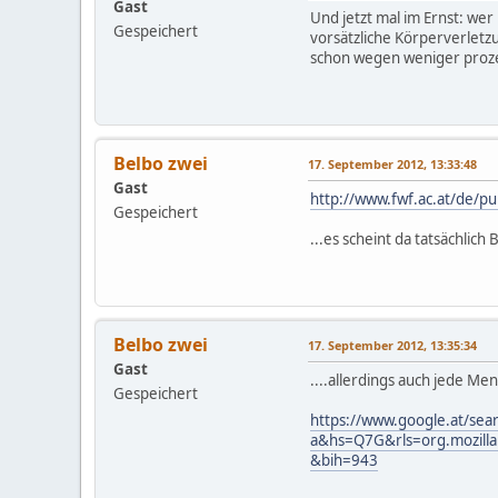
Gast
Und jetzt mal im Ernst: wer
Gespeichert
vorsätzliche Körperverletz
schon wegen weniger proze
Belbo zwei
17. September 2012, 13:33:48
Gast
http://www.fwf.ac.at/de/pub
Gespeichert
...es scheint da tatsächlich
Belbo zwei
17. September 2012, 13:35:34
Gast
....allerdings auch jede Me
Gespeichert
https://www.google.at/sea
a&hs=Q7G&rls=org.mozil
&bih=943