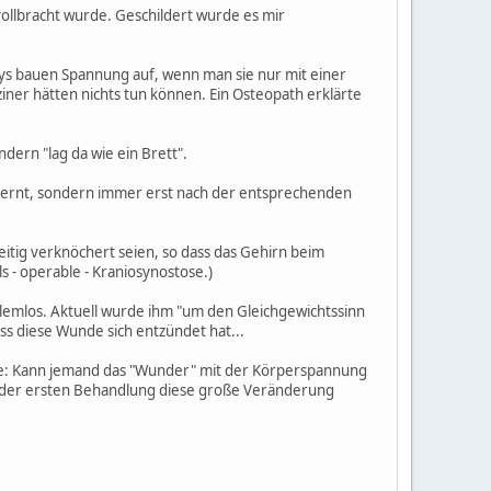
ollbracht wurde. Geschildert wurde es mir
bys bauen Spannung auf, wenn man sie nur mit einer
ner hätten nichts tun können. Ein Osteopath erklärte
dern "lag da wie ein Brett".
elernt, sondern immer erst nach der entsprechenden
tig verknöchert seien, so dass das Gehirn beim
 - operable - Kraniosynostose.)
oblemlos. Aktuell wurde ihm "um den Gleichgewichtssinn
ss diese Wunde sich entzündet hat...
rde: Kann jemand das "Wunder" mit der Körperspannung
ach der ersten Behandlung diese große Veränderung