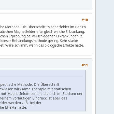
#10
sche Methode. Die Überschrift "Magnetfelder im Gehirn
statischen Magnetfeldern für gleich welche Erkrankung.
inischen Erprobung bei verschiedenen Erkrankungen, z.
ial dieser Behandlungsmethode gering. Sehr starke
t. Wäre schlimm, wenn das biologische Effekte hätte.
#11
apeutische Methode. Die Überschrift
hgewiesen wirksame Therapie mit statischen
on mit Magnetfeldimpulsen, die sich im Stadium der
meinem vorläufigen Eindruck ist aber das
lder werden z. B. bei der
e Effekte hätte.