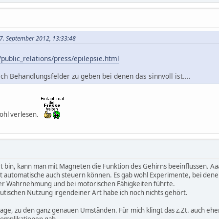
17. September 2012, 13:33:48
/public_relations/press/epilepsie.html
lich Behandlungsfelder zu geben bei denen das sinnvoll ist....
wohl verlesen.
iert bin, kann man mit Magneten die Funktion des Gehirns beeinflussen. 
ht automatische auch steuern können. Es gab wohl Experimente, bei denen
er Wahrnehmung und bei motorischen Fähigkeiten führte.
utischen Nutzung irgendeiner Art habe ich noch nichts gehört.
ge, zu den ganz genauen Umständen. Für mich klingt das z.Zt. auch ehe
Komplikationen gab.