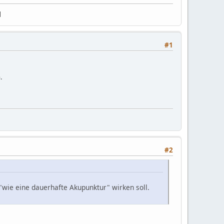
]
#1
.
#2
"wie eine dauerhafte Akupunktur" wirken soll.