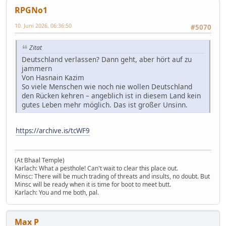
RPGNo1
10. Juni 2026, 06:36:50
#5070
Zitat
Deutschland verlassen? Dann geht, aber hört auf zu
jammern
Von Hasnain Kazim
So viele Menschen wie noch nie wollen Deutschland
den Rücken kehren – angeblich ist in diesem Land kein
gutes Leben mehr möglich. Das ist großer Unsinn.
https://archive.is/tcWF9
(At Bhaal Temple)
Karlach: What a pesthole! Can't wait to clear this place out.
Minsc: There will be much trading of threats and insults, no doubt. But
Minsc will be ready when it is time for boot to meet butt.
Karlach: You and me both, pal.
Max P