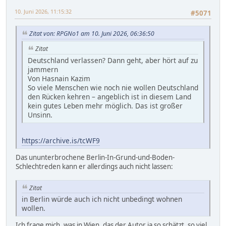
10. Juni 2026, 11:15:32
#5071
Zitat von: RPGNo1 am 10. Juni 2026, 06:36:50
Zitat
Deutschland verlassen? Dann geht, aber hört auf zu
jammern
Von Hasnain Kazim
So viele Menschen wie noch nie wollen Deutschland
den Rücken kehren – angeblich ist in diesem Land
kein gutes Leben mehr möglich. Das ist großer
Unsinn.
https://archive.is/tcWF9
Das ununterbrochene Berlin-In-Grund-und-Boden-
Schlechtreden kann er allerdings auch nicht lassen:
Zitat
in Berlin würde auch ich nicht unbedingt wohnen
wollen.
Ich frage mich, was in Wien, das der Autor ja so schätzt, so viel