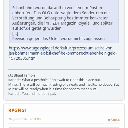
Schönbohm wurde daraufhin von seinem Posten
abberufen. Das OLG untersagte dem Sender nun die
Verbreitung und Behauptung bestimmter konkreter
Äußerungen, die im ,,ZDF Magazin Royale" und später
auf
zdf.de
getätigt wurden.
[...]
Revision gegen das Urteil wurde nicht zugelassen.
https://www.tagesspiegel.de/kultur/prozess-um-satire-von-
jan-bohmermann-ex-bsi-chef-bekommt-recht-aber-kein-geld-
15720335.html
(At Bhaal Temple)
Karlach: What a pesthole! Can't wait to clear this place out.
Minsc: There will be much trading of threats and insults, no doubt. But
Minsc will be ready when it is time for boot to meet butt.
Karlach: You and me both, pal.
RPGNo1
26. Juni 2026, 06:51:08
#5084