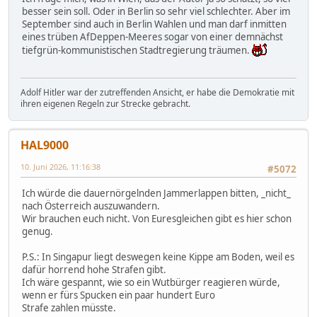
besser sein soll. Oder in Berlin so sehr viel schlechter. Aber im
September sind auch in Berlin Wahlen und man darf inmitten
eines trüben AfDeppen-Meeres sogar von einer demnächst
tiefgrün-kommunistischen Stadtregierung träumen.
Adolf Hitler war der zutreffenden Ansicht, er habe die Demokratie mit
ihren eigenen Regeln zur Strecke gebracht.
HAL9000
10. Juni 2026, 11:16:38
#5072
Ich würde die dauernörgelnden Jammerlappen bitten, _nicht_
nach Österreich auszuwandern.
Wir brauchen euch nicht. Von Euresgleichen gibt es hier schon
genug.
P.S.: In Singapur liegt deswegen keine Kippe am Boden, weil es
dafür horrend hohe Strafen gibt.
Ich wäre gespannt, wie so ein Wutbürger reagieren würde,
wenn er fürs Spucken ein paar hundert Euro
Strafe zahlen müsste.