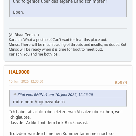
und folgenlos über das eigene Land schimpfen?
Eben.
(At Bhaal Temple)
Karlach: What a pesthole! Can't wait to clear this place out.
Minsc: There will be much trading of threats and insults, no doubt. But
Minsc will be ready when it is time for boot to meet butt.
Karlach: You and me both, pal.
HAL9000
10. Juni 2026, 12:33:50
#5074
Zitat von: RPGNo1 am 10. Juni 2026, 12:26:26
mit einem Augenzwinkern
Ich habe tatsächlich die letzten zwei Absätze übersehen, weil
ich glaubte,
dass der Artikel mit dem Link-Block aus ist.
Trotzdem würde ich meinen Kommentar immer noch so