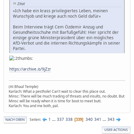
Zitat
»Ich habe ein krass privilegiertes Leben, meinen
Wunschjob und kriege auch noch Geld dafür«
Beim Interview trägt Cem Özdemir Anzug und
Gesundheitsschuhe mit Barfußgefühl: Hier spricht der
einzige grüne Ministerpräsident über ein mögliches
AfD-Verbot und die internen Richtungskämpfe in seiner
Partei.
https://archive.is/9jZzr
(At Bhaal Temple)
Karlach: What a pesthole! Can't wait to clear this place out.
Minsc: There will be much trading of threats and insults, no doubt. But
Minsc will be ready when it is time for boot to meet butt.
Karlach: You and me both, pal.
1
...
337
338
340
341
...
343
Seiten
339
NACH OBEN
USER ACTIONS