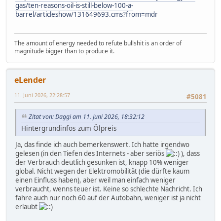
gas/ten-reasons-oil-is-still-below-100-a-
barrel/articleshow/131649693.cms?from=mdr
The amount of energy needed to refute bullshit is an order of
magnitude bigger than to produce it.
eLender
11. Juni 2026, 22:28:57
#5081
Zitat von: Daggi am 11. Juni 2026, 18:32:12
Hintergrundinfos zum Ölpreis
Ja, das finde ich auch bemerkenswert. Ich hatte irgendwo
gelesen (in den Tiefen des Internets - aber seriös
), dass
der Verbrauch deutlich gesunken ist, knapp 10% weniger
global. Nicht wegen der Elektromobilität (die dürfte kaum
einen Einfluss haben), aber weil man einfach weniger
verbraucht, wenns teuer ist. Keine so schlechte Nachricht. Ich
fahre auch nur noch 60 auf der Autobahn, weniger ist ja nicht
erlaubt