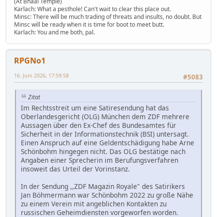
(At Bhaal Temple)
Karlach: What a pesthole! Can't wait to clear this place out.
Minsc: There will be much trading of threats and insults, no doubt. But
Minsc will be ready when it is time for boot to meet butt.
Karlach: You and me both, pal.
RPGNo1
16. Juni 2026, 17:59:58
#5083
Zitat
Im Rechtsstreit um eine Satiresendung hat das
Oberlandesgericht (OLG) München dem ZDF mehrere
Aussagen über den Ex-Chef des Bundesamtes für
Sicherheit in der Informationstechnik (BSI) untersagt.
Einen Anspruch auf eine Geldentschädigung habe Arne
Schönbohm hingegen nicht. Das OLG bestätige nach
Angaben einer Sprecherin im Berufungsverfahren
insoweit das Urteil der Vorinstanz.
In der Sendung ,,ZDF Magazin Royale" des Satirikers
Jan Böhmermann war Schönbohm 2022 zu große Nähe
zu einem Verein mit angeblichen Kontakten zu
russischen Geheimdiensten vorgeworfen worden.