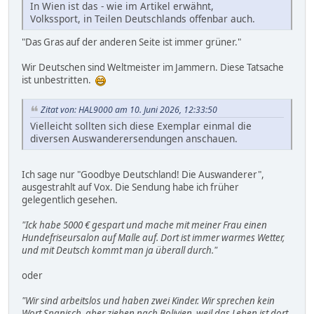
In Wien ist das - wie im Artikel erwähnt,
Volkssport, in Teilen Deutschlands offenbar auch.
"Das Gras auf der anderen Seite ist immer grüner."
Wir Deutschen sind Weltmeister im Jammern. Diese Tatsache
ist unbestritten.
Zitat von: HAL9000 am 10. Juni 2026, 12:33:50
Vielleicht sollten sich diese Exemplar einmal die
diversen Auswanderersendungen anschauen.
Ich sage nur "Goodbye Deutschland! Die Auswanderer",
ausgestrahlt auf Vox. Die Sendung habe ich früher
gelegentlich gesehen.
"Ick habe 5000 € gespart und mache mit meiner Frau einen
Hundefriseursalon auf Malle auf. Dort ist immer warmes Wetter,
und mit Deutsch kommt man ja überall durch."
oder
"Wir sind arbeitslos und haben zwei Kinder. Wir sprechen kein
Wort Spanisch, aber ziehen nach Bolivien, weil das Leben ist dort