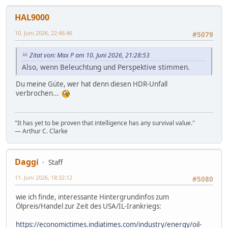
HAL9000
10. Juni 2026, 22:46:46
#5079
Zitat von: Max P am 10. Juni 2026, 21:28:53
Also, wenn Beleuchtung und Perspektive stimmen.
Du meine Güte, wer hat denn diesen HDR-Unfall
verbrochen...
"It has yet to be proven that intelligence has any survival value."
― Arthur C. Clarke
Daggi
Staff
11. Juni 2026, 18:32:12
#5080
wie ich finde, interessante Hintergrundinfos zum
Ölpreis/Handel zur Zeit des USA/IL-Irankriegs:
https://economictimes.indiatimes.com/industry/energy/oil-