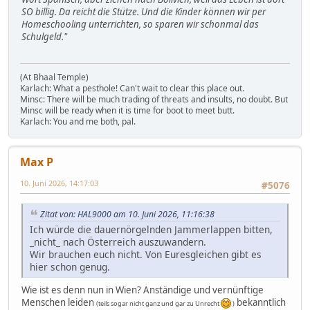
SO billig. Da reicht die Stütze. Und die Kinder können wir per
Homeschooling unterrichten, so sparen wir schonmal das
Schulgeld."
(At Bhaal Temple)
Karlach: What a pesthole! Can't wait to clear this place out.
Minsc: There will be much trading of threats and insults, no doubt. But
Minsc will be ready when it is time for boot to meet butt.
Karlach: You and me both, pal.
Max P
10. Juni 2026, 14:17:03
#5076
Zitat von: HAL9000 am 10. Juni 2026, 11:16:38
Ich würde die dauernörgelnden Jammerlappen bitten,
_nicht_ nach Österreich auszuwandern.
Wir brauchen euch nicht. Von Euresgleichen gibt es
hier schon genug.
Wie ist es denn nun in Wien? Anständige und vernünftige
Menschen leiden
bekanntlich
(teils sogar nicht ganz und gar zu Unrecht
)