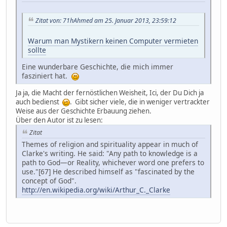
Zitat von: 71hAhmed am 25. Januar 2013, 23:59:12
Warum man Mystikern keinen Computer vermieten
sollte
Eine wunderbare Geschichte, die mich immer
fasziniert hat.
Ja ja, die Macht der fernöstlichen Weisheit, Ici, der Du Dich ja
auch bedienst
. Gibt sicher viele, die in weniger vertrackter
Weise aus der Geschichte Erbauung ziehen.
Über den Autor ist zu lesen:
Zitat
Themes of religion and spirituality appear in much of
Clarke's writing. He said: "Any path to knowledge is a
path to God—or Reality, whichever word one prefers to
use."[67] He described himself as "fascinated by the
concept of God".
http://en.wikipedia.org/wiki/Arthur_C._Clarke