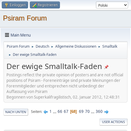
Einloggen
Registrieren
Psiram Forum
Main Menu
Psiram Forum
Deutsch
Allgemeine Diskussionen
Smalltalk
►
►
►
Der ewige Smalltalk-Faden
►
Der ewige Smalltalk-Faden
Postings reflect the private opinion of posters and are not official
positions of Psiram - Foreneinträge sind private Meinungen der
Forenmitglieder und entsprechen nicht unbedingt der
Auffassung von Psiram
Begonnen von Superkalifragilistisch, 02. Januar 2012, 12:48:31
1
...
66
67
69
70
...
360
Seiten
68
NACH UNTEN
USER ACTIONS