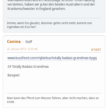
Was Radiomoderatoren heutzutage so unter Unterhaltung
verstehen, haben wir ja bei den beiden Australiern und der
Krankenschwester in England gesehen.
Immer, wenn Du glaubst, dümmer gehts nicht mehr, kommt von
irgendwo ein Eso her!
Conina
Staff
25. Januar 2013, 15:55:40
#1007
www.buzzfeed.com/mjkiebus/totally-badass-grandmas-6ygq
29 Totally Badass Grandmas
Beispiel:
Man kann das Pferd zum Wasser führen, aber nicht machen, dass es
trinkt.