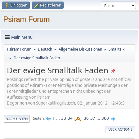
Einloggen
Registrieren
Psiram Forum
Main Menu
Psiram Forum
Deutsch
Allgemeine Diskussionen
Smalltalk
►
►
►
Der ewige Smalltalk-Faden
►
Der ewige Smalltalk-Faden
Postings reflect the private opinion of posters and are not official
positions of Psiram - Foreneinträge sind private Meinungen der
Forenmitglieder und entsprechen nicht unbedingt der
Auffassung von Psiram
Begonnen von Superkalifragilistisch, 02. Januar 2012, 12:48:31
1
...
33
34
36
37
...
360
Seiten
35
NACH UNTEN
USER ACTIONS