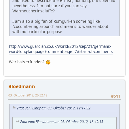
and used to describe the British, not long, but splendid
nevetheless. I'm not sure if you can say
Warmducherinselaffe?
I am also a big fan of Rumgurken someing like
"cucumbering around" and means to wander about
with no particular purpose
http://www.guardian.co.uk/world/2012/sep/21/germans-
word-long-language?commentpage=7#start-of-comments
Wer hats erfunden?
Bloedmann
03. Oktober 2012, 20:32:18
#511
Zitat von: Binky am 03. Oktober 2012, 19:17:52
Zitat von: Bloedmann am 03. Oktober 2012, 18:49:13