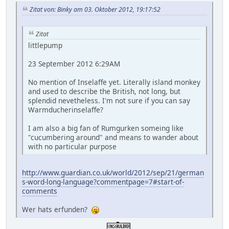
Zitat von: Binky am 03. Oktober 2012, 19:17:52
Zitat
littlepump
23 September 2012 6:29AM
No mention of Inselaffe yet. Literally island monkey
and used to describe the British, not long, but
splendid nevetheless. I'm not sure if you can say
Warmducherinselaffe?
I am also a big fan of Rumgurken someing like
"cucumbering around" and means to wander about
with no particular purpose
http://www.guardian.co.uk/world/2012/sep/21/german
s-word-long-language?commentpage=7#start-of-
comments
Wer hats erfunden?