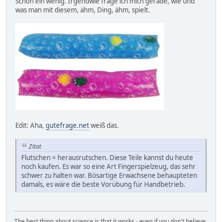
Schon ein wenig. Irgendwie frage ich mich gerade, wie und
was man mit diesem, ähm, Ding, ähm, spielt.
Edit: Aha,
gutefrage.net
weiß das.
Zitat
Flutschen = herausrutschen. Diese Teile kannst du heute
noch kaufen. Es war so eine Art Fingerspielzeug, das sehr
schwer zu halten war. Bösartige Erwachsene behaupteten
damals, es wäre die beste Vorübung für Handbetrieb.
The best thing about science is that it works - even if you don't believe