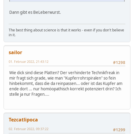
Dann gibt es BeLeberwurst.
The best thing about science is that it works - even if you don't believe
in it.
sailor
01. Februar 2022, 21:43:12
#1298
Wie dick sind diese Platten? Der verhinderte Technikfreak in
mir fragt sich grade, wie man "Kupferrohrspiralen" so fein
hinbekommt, dass die da reinpassen... oder ist das Kupfer am
ende dort ... nur homöopathisch korrekt potenziert drin? Ich
stelle ja nur Fragen....
Tezcatlipoca
02. Februar 2022, 09:37:22
#1299