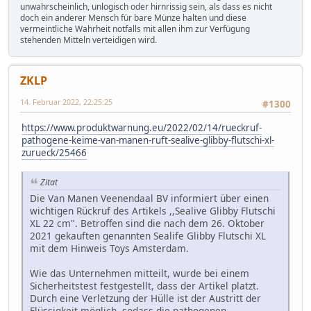
unwahrscheinlich, unlogisch oder hirnrissig sein, als dass es nicht
doch ein anderer Mensch für bare Münze halten und diese
vermeintliche Wahrheit notfalls mit allen ihm zur Verfügung
stehenden Mitteln verteidigen wird.
ZKLP
14. Februar 2022, 22:25:25
#1300
https://www.produktwarnung.eu/2022/02/14/rueckruf-
pathogene-keime-van-manen-ruft-sealive-glibby-flutschi-xl-
zurueck/25466
Zitat
Die Van Manen Veenendaal BV informiert über einen
wichtigen Rückruf des Artikels ,,Sealive Glibby Flutschi
XL 22 cm". Betroffen sind die nach dem 26. Oktober
2021 gekauften genannten Sealife Glibby Flutschi XL
mit dem Hinweis Toys Amsterdam.
Wie das Unternehmen mitteilt, wurde bei einem
Sicherheitstest festgestellt, dass der Artikel platzt.
Durch eine Verletzung der Hülle ist der Austritt der
Flüssigkeit möglich, sodass die pathogenen