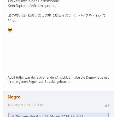
Ein Yeti sitzt in der Herbstsonne.
Sein Diptampfeifchen qualmt.
夏の思い出 - 秋の日差しの中に座るイエティ。パイプをくわえて
いる。
Adolf Hitler war der zutreffenden Ansicht, er habe die Demokratie mit
ihren eigenen Regeln zur Strecke gebracht.
Nogro
12. Oktober 2024, 15:30:49
#3
Zitat von: Max P am 12. Oktober 2024, 14:14:41