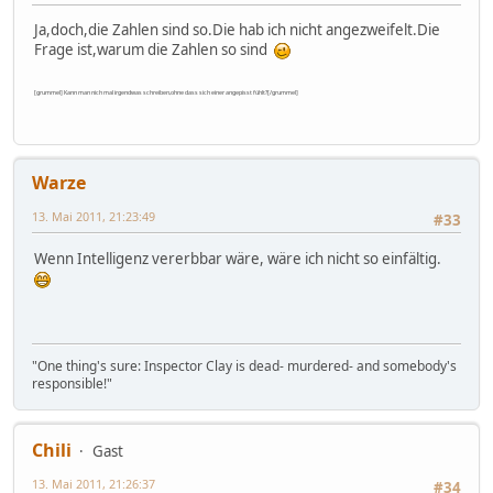
Ja,doch,die Zahlen sind so.Die hab ich nicht angezweifelt.Die
Frage ist,warum die Zahlen so sind
[grummel] Kann man nich mal irgendwas schreiben,ohne dass sich einer angepisst fühlt?[/grummel]
Warze
13. Mai 2011, 21:23:49
#33
Wenn Intelligenz vererbbar wäre, wäre ich nicht so einfältig.
"One thing's sure: Inspector Clay is dead- murdered- and somebody's
responsible!"
Chili
Gast
13. Mai 2011, 21:26:37
#34