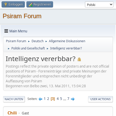
Einloggen
Registrieren
Psiram Forum
Main Menu
Psiram Forum
Deutsch
Allgemeine Diskussionen
►
►
Politik und Gesellschaft
Intelligenz vererbbar?
►
►
Intelligenz vererbbar?
Postings reflect the private opinion of posters and are not official
positions of Psiram - Foreneinträge sind private Meinungen der
Forenmitglieder und entsprechen nicht unbedingt der
Auffassung von Psiram
Begonnen von Belbo zwei, 13. Mai 2011, 15:04:28
1
2
4
5
...
7
Seiten
3
NACH UNTEN
USER ACTIONS
Chili
Gast