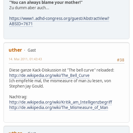
"You can always blame your mother!"
Zu dumm aber auch...
https://www1.adhd-congress.org/guest/AbstractView?
ABSID=7671
uther
Gast
14. Mai 2011, 01:43:43
#38
Diese ganze Kack-Diskussion ist "The bell curve" reloaded:
http://de.wikipedia.org/wiki/The_Bell_Curve
Ich empfehle mal, the mismeasure of man zu lesen, von
Stephen Jay Gould.
Nachtrag:
http://de.wikipedia.org/wiki/Kritik_am_Intelligenzbegriff
http://de.wikipedia.org/wiki/The_Mismeasure_of_Man