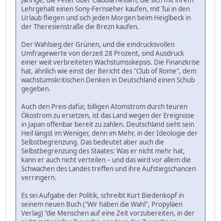
Jährige, die Peter oder Claudia heißen, die sich mit ihrem
Lehrgehalt einen Sony-Fernseher kaufen, mit Tui in den
Urlaub fliegen und sich jeden Morgen beim Heiglbeck in
der Theresienstraße die Brezn kaufen.
Der Wahlsieg der Grünen, und die eindrucksvollen
Umfragewerte von derzeit 28 Prozent, sind Ausdruck
einer weit verbreiteten Wachstumsskepsis. Die Finanzkrise
hat, ähnlich wie einst der Bericht des "Club of Rome", dem
wachstumskritischen Denken in Deutschland einen Schub
gegeben.
Auch den Preis dafür, billigen Atomstrom durch teuren
Ökostrom zu ersetzen, ist das Land wegen der Ereignisse
in Japan offenbar bereit zu zahlen. Deutschland sieht sein
Heil längst im Weniger, denn im Mehr, in der Ideologie der
Selbstbegrenzung. Das bedeutet aber auch die
Selbstbegrenzung des Staates: Was er nicht mehr hat,
kann er auch nicht verteilen – und das wird vor allem die
Schwachen des Landes treffen und ihre Aufstiegschancen
verringern.
Es sei Aufgabe der Politik, schreibt Kurt Biedenkopf in
seinem neuen Buch ("Wir haben die Wahl", Propyläen
Verlag) "die Menschen auf eine Zeit vorzubereiten, in der