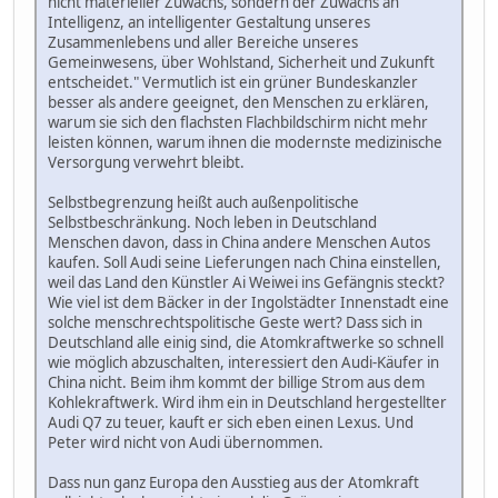
nicht materieller Zuwachs, sondern der Zuwachs an
Intelligenz, an intelligenter Gestaltung unseres
Zusammenlebens und aller Bereiche unseres
Gemeinwesens, über Wohlstand, Sicherheit und Zukunft
entscheidet." Vermutlich ist ein grüner Bundeskanzler
besser als andere geeignet, den Menschen zu erklären,
warum sie sich den flachsten Flachbildschirm nicht mehr
leisten können, warum ihnen die modernste medizinische
Versorgung verwehrt bleibt.
Selbstbegrenzung heißt auch außenpolitische
Selbstbeschränkung. Noch leben in Deutschland
Menschen davon, dass in China andere Menschen Autos
kaufen. Soll Audi seine Lieferungen nach China einstellen,
weil das Land den Künstler Ai Weiwei ins Gefängnis steckt?
Wie viel ist dem Bäcker in der Ingolstädter Innenstadt eine
solche menschrechtspolitische Geste wert? Dass sich in
Deutschland alle einig sind, die Atomkraftwerke so schnell
wie möglich abzuschalten, interessiert den Audi-Käufer in
China nicht. Beim ihm kommt der billige Strom aus dem
Kohlekraftwerk. Wird ihm ein in Deutschland hergestellter
Audi Q7 zu teuer, kauft er sich eben einen Lexus. Und
Peter wird nicht von Audi übernommen.
Dass nun ganz Europa den Ausstieg aus der Atomkraft