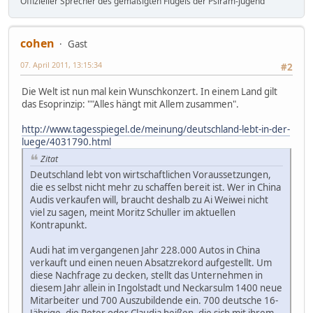
Offizieller Sprecher des gemäßigten Flügels der Psiram-Jugend
cohen
Gast
07. April 2011, 13:15:34
#2
Die Welt ist nun mal kein Wunschkonzert. In einem Land gilt
das Esoprinzip: ""Alles hängt mit Allem zusammen".
http://www.tagesspiegel.de/meinung/deutschland-lebt-in-der-
luege/4031790.html
Zitat
Deutschland lebt von wirtschaftlichen Voraussetzungen,
die es selbst nicht mehr zu schaffen bereit ist. Wer in China
Audis verkaufen will, braucht deshalb zu Ai Weiwei nicht
viel zu sagen, meint Moritz Schuller im aktuellen
Kontrapunkt.
Audi hat im vergangenen Jahr 228.000 Autos in China
verkauft und einen neuen Absatzrekord aufgestellt. Um
diese Nachfrage zu decken, stellt das Unternehmen in
diesem Jahr allein in Ingolstadt und Neckarsulm 1400 neue
Mitarbeiter und 700 Auszubildende ein. 700 deutsche 16-