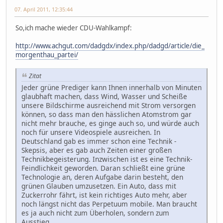
07. April 2011, 12:35:44
So,ich mache wieder CDU-Wahlkampf:
http://www.achgut.com/dadgdx/index.php/dadgd/article/die_
morgenthau_partei/
Zitat
Jeder grüne Prediger kann Ihnen innerhalb von Minuten
glaubhaft machen, dass Wind, Wasser und Scheiße
unsere Bildschirme ausreichend mit Strom versorgen
können, so dass man den hässlichen Atomstrom gar
nicht mehr brauche, es ginge auch so, und würde auch
noch für unsere Videospiele ausreichen. In
Deutschland gab es immer schon eine Technik -
Skepsis, aber es gab auch Zeiten einer großen
Technikbegeisterung. Inzwischen ist es eine Technik-
Feindlichkeit geworden. Daran schließt eine grüne
Technologie an, deren Aufgabe darin besteht, den
grünen Glauben umzusetzen. Ein Auto, dass mit
Zuckerrohr fährt, ist kein richtiges Auto mehr, aber
noch längst nicht das Perpetuum mobile. Man braucht
es ja auch nicht zum Überholen, sondern zum
Ausstieg.