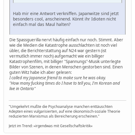
Hab mir eine Antwort verkniffen. Japanwitze sind jetzt
besonders cool, anscheinend. Könnt ihr Idioten nicht
einfach mal das Maul halten?
Die Spassguerilla nervt häufig einfach nur noch. Stimmt. Aber
wie die Medien die Katastrophe ausschlachten ist noch viel
übler, die Berichterstattung auf N24 war gestern (ist
vermutlich immer noch) aufgemacht wie ein billiger
Katastrophenfilm, mit billiger "Spannungs"-Musik unterlegte
Bilder von Szenen, in denen Menschen gestorben sind. Einen
guten Witz habe ich aber gelesen:
I called my Japanese friend to make sure he was okay.
"How many fucking times do I have to tell you, I'm Korean and
live in Ontario"
"Umgekehrt mußte die Psychoanalyse manchen enttäuschten
Adepten eines vulgarisierten, auf eine ökonomisch-soziale Theorie
reduzierten Marxismus als Bereicherung erscheinen."
Jetzt im Trend: »irgendwas mit Gesellschaftskritik«