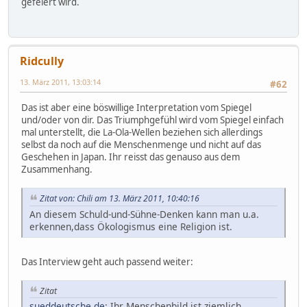
gefeiert wird.
Ridcully
13. März 2011, 13:03:14
#62
Das ist aber eine böswillige Interpretation vom Spiegel
und/oder von dir. Das Triumphgefühl wird vom Spiegel einfach
mal unterstellt, die La-Ola-Wellen beziehen sich allerdings
selbst da noch auf die Menschenmenge und nicht auf das
Geschehen in Japan. Ihr reisst das genauso aus dem
Zusammenhang.
Zitat von: Chili am 13. März 2011, 10:40:16
An diesem Schuld-und-Sühne-Denken kann man u.a.
erkennen,dass Ökologismus eine Religion ist.
Das Interview geht auch passend weiter:
Zitat
sueddeutsche.de
: Ihr Menschenbild ist ziemlich