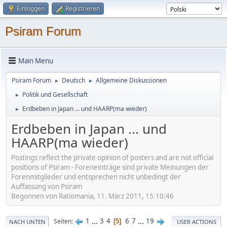
Einloggen
Registrieren
Psiram Forum
Main Menu
Psiram Forum
Deutsch
Allgemeine Diskussionen
►
►
Politik und Gesellschaft
►
Erdbeben in Japan ... und HAARP(ma wieder)
►
Erdbeben in Japan ... und
HAARP(ma wieder)
Postings reflect the private opinion of posters and are not official
positions of Psiram - Foreneinträge sind private Meinungen der
Forenmitglieder und entsprechen nicht unbedingt der
Auffassung von Psiram
Begonnen von Ratiomania, 11. März 2011, 15:10:46
1
...
3
4
6
7
...
19
Seiten
5
NACH UNTEN
USER ACTIONS