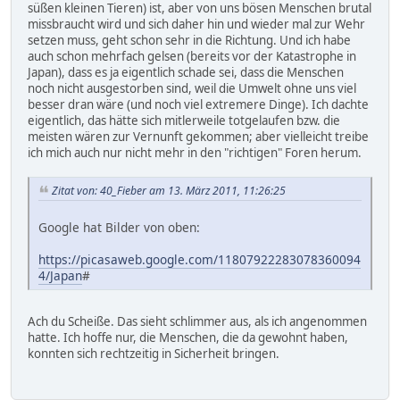
süßen kleinen Tieren) ist, aber von uns bösen Menschen brutal
missbraucht wird und sich daher hin und wieder mal zur Wehr
setzen muss, geht schon sehr in die Richtung. Und ich habe
auch schon mehrfach gelsen (bereits vor der Katastrophe in
Japan), dass es ja eigentlich schade sei, dass die Menschen
noch nicht ausgestorben sind, weil die Umwelt ohne uns viel
besser dran wäre (und noch viel extremere Dinge). Ich dachte
eigentlich, das hätte sich mitlerweile totgelaufen bzw. die
meisten wären zur Vernunft gekommen; aber vielleicht treibe
ich mich auch nur nicht mehr in den "richtigen" Foren herum.
Zitat von: 40_Fieber am 13. März 2011, 11:26:25
Google hat Bilder von oben:
https://picasaweb.google.com/11807922283078360094
4/Japan
#
Ach du Scheiße. Das sieht schlimmer aus, als ich angenommen
hatte. Ich hoffe nur, die Menschen, die da gewohnt haben,
konnten sich rechtzeitig in Sicherheit bringen.