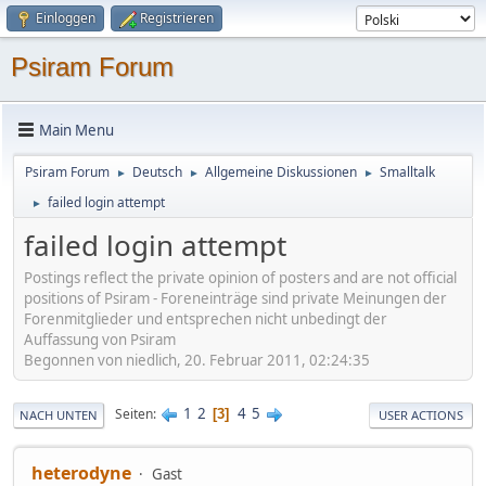
Einloggen
Registrieren
Psiram Forum
Main Menu
Psiram Forum
Deutsch
Allgemeine Diskussionen
Smalltalk
►
►
►
failed login attempt
►
failed login attempt
Postings reflect the private opinion of posters and are not official
positions of Psiram - Foreneinträge sind private Meinungen der
Forenmitglieder und entsprechen nicht unbedingt der
Auffassung von Psiram
Begonnen von niedlich, 20. Februar 2011, 02:24:35
1
2
4
5
Seiten
3
NACH UNTEN
USER ACTIONS
heterodyne
Gast