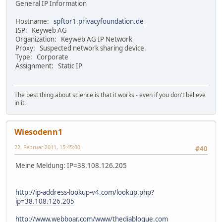
General IP Information
Hostname:
spftor1.privacyfoundation.de
ISP: Keyweb AG
Organization: Keyweb AG IP Network
Proxy: Suspected network sharing device.
Type: Corporate
Assignment: Static IP
The best thing about science is that it works - even if you don't believe
in it.
Wiesodenn1
22. Februar 2011, 15:45:00
#40
Meine Meldung: IP=38.108.126.205
http://ip-address-lookup-v4.com/lookup.php?
ip=38.108.126.205
http://www.webboar.com/www/thediablogue.com