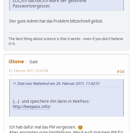
LOL,ich dachte,ich wäre der geborene
Passwortvergesser.
Der gute Admin hat das Problem blitzschnell gelöst.
The best thing about science is that it works - even if you don't believe
in it.
iStone
Gast
21. Februar 2011, 20:43:38
#34
Zitat von: Rattentod am 20. Februar 2011, 11:42:51
{...} und speichere ihn dann in KeePass:
http://keepass.info/
Ich hab dafür mal das PW vergessen.
Aber ansonsten gute Empfehlung. Werd auch mal mein PW für