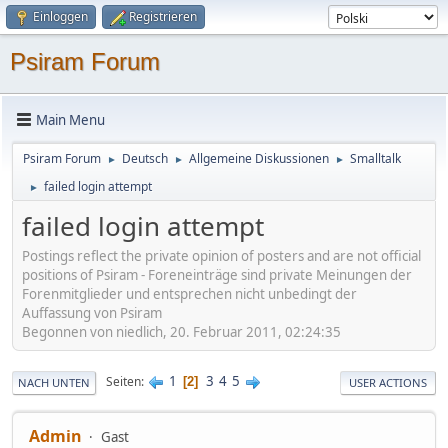
Einloggen
Registrieren
Psiram Forum
Main Menu
Psiram Forum
Deutsch
Allgemeine Diskussionen
Smalltalk
►
►
►
failed login attempt
►
failed login attempt
Postings reflect the private opinion of posters and are not official
positions of Psiram - Foreneinträge sind private Meinungen der
Forenmitglieder und entsprechen nicht unbedingt der
Auffassung von Psiram
Begonnen von niedlich, 20. Februar 2011, 02:24:35
1
3
4
5
Seiten
2
NACH UNTEN
USER ACTIONS
Admin
Gast