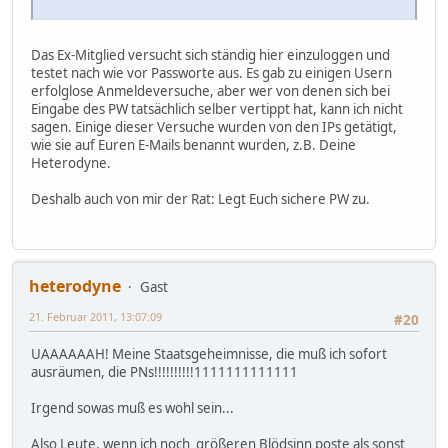
Das Ex-Mitglied versucht sich ständig hier einzuloggen und
testet nach wie vor Passworte aus. Es gab zu einigen Usern
erfolglose Anmeldeversuche, aber wer von denen sich bei
Eingabe des PW tatsächlich selber vertippt hat, kann ich nicht
sagen. Einige dieser Versuche wurden von den IPs getätigt,
wie sie auf Euren E-Mails benannt wurden, z.B. Deine
Heterodyne.
Deshalb auch von mir der Rat: Legt Euch sichere PW zu.
heterodyne
Gast
21. Februar 2011, 13:07:09
#20
UAAAAAAH! Meine Staatsgeheimnisse, die muß ich sofort
ausräumen, die PNs!!!!!!!!!!1111111111111
Irgend sowas muß es wohl sein...
Also Leute, wenn ich noch größeren Blödsinn poste als sonst