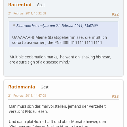
Rattentod
Gast
21. Februar 2011, 13:32:58
#22
Zitat von: heterodyne am 21. Februar 2011, 13:07:09
UAAAAAAH! Meine Staatsgeheimnisse, die muß ich
sofort ausräumen, die PNs!!!!!!!!!!1111111111111
'Multiple exclamation marks,' he went on, shaking his head,
'are a sure sign of a diseased mind.'
Ratiomania
Gast
21. Februar 2011, 14:47:08
#23
Man muss sich das mal vorstellen, jemand der verzeifelt
versucht PNs zu lesen.
Und dann plötzlich schafft und über Monate hinweg den
"Geheimcode" dieser Nachrichten zu knacken.