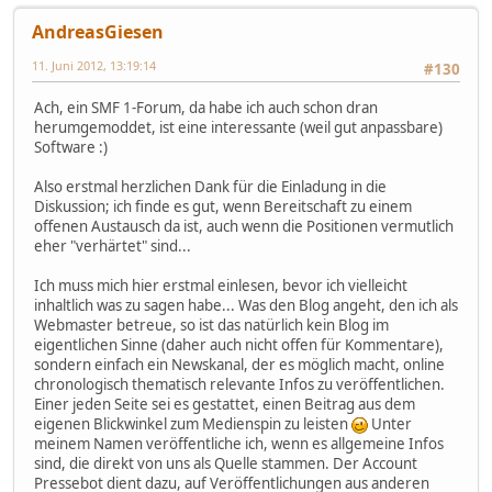
AndreasGiesen
11. Juni 2012, 13:19:14
#130
Ach, ein SMF 1-Forum, da habe ich auch schon dran
herumgemoddet, ist eine interessante (weil gut anpassbare)
Software :)
Also erstmal herzlichen Dank für die Einladung in die
Diskussion; ich finde es gut, wenn Bereitschaft zu einem
offenen Austausch da ist, auch wenn die Positionen vermutlich
eher "verhärtet" sind...
Ich muss mich hier erstmal einlesen, bevor ich vielleicht
inhaltlich was zu sagen habe... Was den Blog angeht, den ich als
Webmaster betreue, so ist das natürlich kein Blog im
eigentlichen Sinne (daher auch nicht offen für Kommentare),
sondern einfach ein Newskanal, der es möglich macht, online
chronologisch thematisch relevante Infos zu veröffentlichen.
Einer jeden Seite sei es gestattet, einen Beitrag aus dem
eigenen Blickwinkel zum Medienspin zu leisten
Unter
meinem Namen veröffentliche ich, wenn es allgemeine Infos
sind, die direkt von uns als Quelle stammen. Der Account
Pressebot dient dazu, auf Veröffentlichungen aus anderen