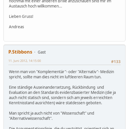
nochmal mit einer anderen Brille anzuschauen sind mir im
Austausch hoch willkommen...
Lieben Gruss!
Andreas
P.Stibbons
Gast
11. Juni 2012, 14:15:00
#133
Wenn man von "Komplementär"- oder "Alternativ"- Medizin
spricht, sollte man dies nicht im luftleeren Raum tun.
Eine ständige Auseinandersetzung, Rückbindung und
Evaluation an den Standards evidenzbasierter Medizin (die ja
auch nicht statisch sind, sondern sich am jeweils erreichten
Kenntnisstand ausrichten) wäre statdessen geboten.
Man spricht ja auch nicht von "Wissenschaft" und
"Alternativwissenschaft".
Die Argumentationslinie, die du vertrittst, orientiert sich an