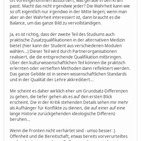
oft voreingenommen aussortiert, was gerade in den Kram
passt. Macht das nicht irgendwie jeder? Die Wahrheit kann wie
so oft eigentlich nur irgendwo in der Mitte liegen; wenn man
aber an der Wahrheit interessiert ist, dann braucht es die
Balance, um das ganze Bild zu vervollständigen.
Ja, es ist richtig, dass der zweite Teil des Studiums auch
praktische Zusatzqualifikationen in der alternativen Medizin
bietet (hier kann der Student aus verschiedenen Modulen
wählen...) Dieser Teil wird durch Partnerorganisationen
realisiert, die die entsprechende Qualifikation mitbringen.
Über den kulturwissenschaftlichen Teil können die praktisch
erlernten oder vertieften Methoden dann reflektiert werden.
Das ganze Gebilde ist in seinen wissenschaftlichen Standards
und in der Qualität der Lehre akkreditiert...
Mir scheint es daher wirklich eher um Grundsatz-Differenzen
zu gehen, die tiefer gehen als es auf den ersten Blick
erscheint. Die in der Kritik stehenden Details sehen mir mehr
als Aufhänger für Konflikte zu dienen, die auf einer auf eine
lange Historie zurückgehenden ideologische Differenz
beruhen...
Wenn die Fronten nicht verhärtet sind - umso besser :)
Offenheit und die Bereitschaft, etwas bereits vorverurteiltes