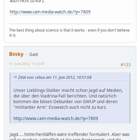
auch nicht zu kurz.
http://www.cam-media-watch.de/?p=7809
The best thing about science is that it works - even if you don't believe
in it.
Binky
Gast
11. Juni 2012, 11:12:47
#123
Zitat von: celsus am 11. Juni 2012, 10:51:08
Unser Lieblings-Stalker macht schon Jagd auf Medien,
die über den Viadrina-Fall berichten. Und natürlich
kommen die bösen Debunker von GWUP und deren
"militanter Arm" Esowatch auch nicht zu kurz.
http://www.cam-media-watch.de/?p=7809
Jagd.....hinterherkläffen wäre treffender formuliert. Aber was
soll er machen, schließlich ist das sein Broterwerb, und die