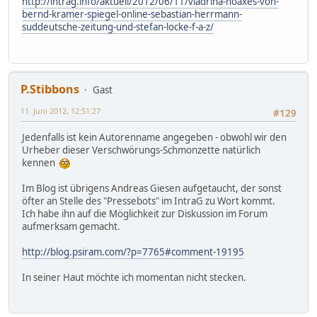
http://intrag.info/aktuell/2012/06/11/viadrina-hoaxes-von-
bernd-kramer-spiegel-online-sebastian-herrmann-
suddeutsche-zeitung-und-stefan-locke-f-a-z/
P.Stibbons
Gast
11. Juni 2012, 12:51:27
#129
Jedenfalls ist kein Autorenname angegeben - obwohl wir den
Urheber dieser Verschwörungs-Schmonzette natürlich
kennen
Im Blog ist übrigens Andreas Giesen aufgetaucht, der sonst
öfter an Stelle des "Pressebots" im IntraG zu Wort kommt.
Ich habe ihn auf die Möglichkeit zur Diskussion im Forum
aufmerksam gemacht.
http://blog.psiram.com/?p=7765#comment-19195
In seiner Haut möchte ich momentan nicht stecken.