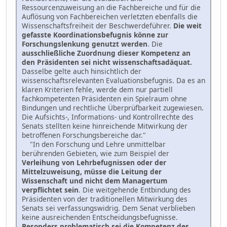
Ressourcenzuweisung an die Fachbereiche und für die
Auflösung von Fachbereichen verletzten ebenfalls die
Wissenschaftsfreiheit der Beschwerdeführer.
Die weit
gefasste Koordinationsbefugnis könne zur
Forschungslenkung genutzt werden
. Die
ausschließliche Zuordnung dieser Kompetenz an
den Präsidenten sei nicht wissenschaftsadäquat.
Dasselbe gelte auch hinsichtlich der
wissenschaftsrelevanten Evaluationsbefugnis. Da es an
klaren Kriterien fehle, werde dem nur partiell
fachkompetenten Präsidenten ein Spielraum ohne
Bindungen und rechtliche Überprüfbarkeit zugewiesen.
Die Aufsichts-, Informations- und Kontrollrechte des
Senats stellten keine hinreichende Mitwirkung der
betroffenen Forschungsbereiche dar."
"In den Forschung und Lehre unmittelbar
berührenden Gebieten, wie zum Beispiel der
Verleihung von Lehrbefugnissen oder der
Mittelzuweisung, müsse die Leitung der
Wissenschaft und nicht dem Managertum
verpflichtet sein
. Die weitgehende Entbindung des
Präsidenten von der traditionellen Mitwirkung des
Senats sei verfassungswidrig. Dem Senat verblieben
keine ausreichenden Entscheidungsbefugnisse.
Besonders problematisch sei die Kompetenz des