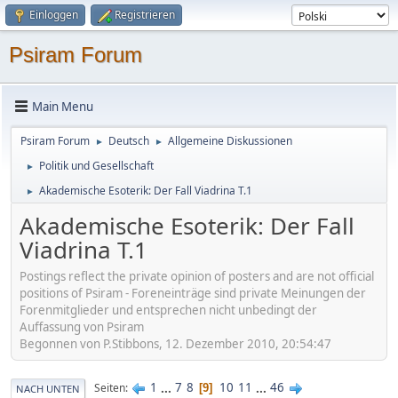
Einloggen
Registrieren
Psiram Forum
Main Menu
Psiram Forum
Deutsch
Allgemeine Diskussionen
►
►
Politik und Gesellschaft
►
Akademische Esoterik: Der Fall Viadrina T.1
►
Akademische Esoterik: Der Fall
Viadrina T.1
Postings reflect the private opinion of posters and are not official
positions of Psiram - Foreneinträge sind private Meinungen der
Forenmitglieder und entsprechen nicht unbedingt der
Auffassung von Psiram
Begonnen von P.Stibbons, 12. Dezember 2010, 20:54:47
1
...
7
8
10
11
...
46
Seiten
9
NACH UNTEN