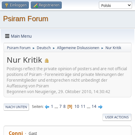
Einloggen
Registrieren
Psiram Forum
Main Menu
Psiram Forum
Deutsch
Allgemeine Diskussionen
Nur Kritik
►
►
►
Nur Kritik
Postings reflect the private opinion of posters and are not official
positions of Psiram - Foreneinträge sind private Meinungen der
Forenmitglieder und entsprechen nicht unbedingt der
Auffassung von Psiram
Begonnen von Neugierige, 29. Oktober 2010, 14:30:42
1
...
7
8
10
11
...
14
Seiten
9
NACH UNTEN
USER ACTIONS
Conni
Gast