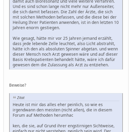
damit auch Bioresonanz und viele weitere Verfahren.
Und es sind schon lange nicht mehr nur Außenseiter,
die sich damit befassen. Die Zahl der Ärzte, die sich
mit solchen Methoden befassen, und die diese bei der
Heilung Ihrer Patienten anwenden, ist in den letzten 10
Jahren enorm gestiegen.
Wie gesagt, hätte mir vor 25 Jahren jemand erzählt,
dass jede lebende Zelle leuchtet, also Licht abstrahlt,
hätte ich den als absoluten Spinner abgetan. und wenn
dieser Mensch noch Arzt gewesen wäre und auf dieser
Basis Krebspatienten behandelt hätte, wäre ich dafür
gewesen dem die Zulassung als Arzt zu entziehen.
Beweise?
Zitat
Heute ist mir das alles eher peinlich, so wie es
irgendwann den meisten (nicht allen), die in diesem
Forum auf Methoden herumhac
ken, die sie, auf Grund ihrer engstirnigen Sichtweise,
einfach nur nicht verstehen, peinlich sein wird. Der