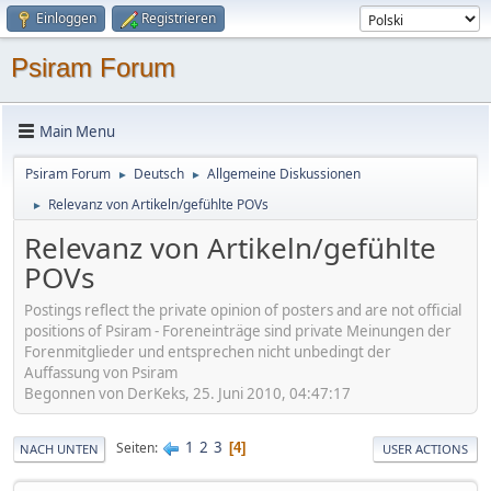
Einloggen
Registrieren
Psiram Forum
Main Menu
Psiram Forum
Deutsch
Allgemeine Diskussionen
►
►
Relevanz von Artikeln/gefühlte POVs
►
Relevanz von Artikeln/gefühlte
POVs
Postings reflect the private opinion of posters and are not official
positions of Psiram - Foreneinträge sind private Meinungen der
Forenmitglieder und entsprechen nicht unbedingt der
Auffassung von Psiram
Begonnen von DerKeks, 25. Juni 2010, 04:47:17
1
2
3
Seiten
4
NACH UNTEN
USER ACTIONS