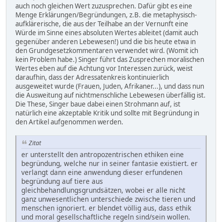
auch noch gleichen Wert zuzusprechen. Dafür gibt es eine
Menge Erklärungen/Begründungen, z.B. die metaphysisch-
aufklärerische, die aus der Teilhabe an der Vernunft eine
Würde im Sinne eines absoluten Wertes ableitet (damit auch
gegenüber anderen Lebewesen!) und die bis heute etwa in
den Grundgesetzkommentaren verwendet wird. (Womit ich
kein Problem habe.) Singer führt das Zusprechen moralischen
Wertes eben auf die Achtung vor Interessen zurück, weist
daraufhin, dass der Adressatenkreis kontinuierlich
ausgeweitet wurde (Frauen, Juden, Afrikaner...), und dass nun
die Ausweitung auf nichtmenschliche Lebewesen überfällig ist.
Die These, Singer baue dabei einen Strohmann auf, ist
natürlich eine akzeptable Kritik und sollte mit Begründung in
den Artikel aufgenommen werden.
Zitat
er unterstellt den antropozentrischen ethiken eine
begründung, welche nur in seiner fantasie existiert. er
verlangt dann eine anwendung dieser erfundenen
begründung auf tiere aus
gleichbehandlungsgrundsätzen, wobei er alle nicht
ganz unwesentlichen unterschiede zwische tieren und
menschen ignoriert. er blendet völlig aus, dass ethik
und moral gesellschaftliche regeln sind/sein wollen.