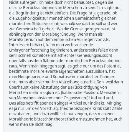
Nicht aufregen, ich habe doch nicht behauptet, gegen die
gleiche Berücksichtigung von Menschen zu sein. Ich sagte nur,
die Begründung ist nicht einfach. Die Frage ist ja gerade, ob
die Zugehörigkeit zur menschlichen Gemeinschaft gleichen
moralischen Status verleiht, weshalb sie das tun soll und wer
zur Gemeinschaft gehört. Wo die Grenze gezogen wird, ist
abhängig von der Moralbegründung. Wenn man als
Moralkriterium auf dem empirischen Vorliegen von z.B.
Interessen beharrt, kann man verbrauchende
Embryonenforschung legitimieren, andererseits fallen dann
sehr schnell Komatöse mit schlechter Genesungsaussicht
ebenfalls aus dem Rahmen der moralischen Berücksichtigung
raus. Wenn man hingegen sagt, es gehe nur um das Potential,
bestimmte moralrelevante Eigenschaften auszubilden, hat
man Neugeborene und Komatöse im moralischen Rahmen
drin, muss aber vermutlich Abtreibung ausschließen, weil dann
überhaupt keine Abstufung der Berücksichtigung von
Menschen mehr möglich ist. (katholische Position: Menschen =
von Menschen abstammende Organismen.) Und und und.
Das alles betrifft aber den Singer-Artikel nur indirekt. Mir ging
es ja nur um den Vorschlag, theoriebezogene Kritik statt Zitate
einzubauen, und dazu wollte ich nur zeigen, dass man eine
Moraltheorie bitteschön theoretisch ernstzunehmen hat, auch
wenn man sie nicht mag.