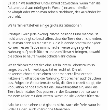
Es ist ein wesentlicher Unterschied dazwischen, wenn man die
Ratten (durchaus intelligente Wesen) in seinem Keller
bekämpft oder wenn man seinen Nachbarn, der Ausländer ist,
bedroht.
Weiterhin entstehen einige groteske Situationen:
Prinzipiell wird jede ökolog. Nische besiedelt und manche ist
nicht unbedingt so beschaffen, dass die Tiere dort nicht leiden.
Muss man dann als Mensch z.B. die leidende Stadttauben (der
Körnerfresser Taube nimmt haufenweise ungeeignete
Nahrung auf) noch füttern und zum Tierarzt bringen, obwohl
die schon so haufenweise Schaden anrichten?
Weiterhin vermehrt sich eine Art in ihrem Lebensraum so
lange, bis die Umweltkapazität erreicht ist. Die ist
gekennzeichnet durch einen oder mehrere limitierende
Faktor(en), oft ist das die Nahrung. Oft brechen auch Seuchen
aus. Folge: die Geburtenrate sinkt, die Sterblichkeit steigt, die
Population pendelt sich auf die Umweltkapzität ein, aber die
Tiere leiden dabei. Das passiert in der Savanne ebenso wie in
meinem Keller mit den Ratten. Was tun? Die Viecher füttern?
Fakt ist: Leben ohne Leid gibt es nicht. Auch die freie Natur ist
voller Leiden, auch völlig ohne Menschen.