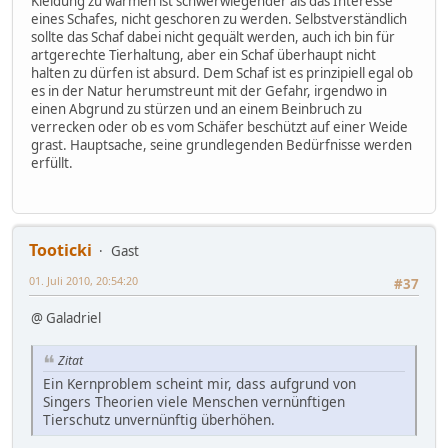
Kleidung zu wärmen ist schwerwiegender als das Interesse
eines Schafes, nicht geschoren zu werden. Selbstverständlich
sollte das Schaf dabei nicht gequält werden, auch ich bin für
artgerechte Tierhaltung, aber ein Schaf überhaupt nicht
halten zu dürfen ist absurd. Dem Schaf ist es prinzipiell egal ob
es in der Natur herumstreunt mit der Gefahr, irgendwo in
einen Abgrund zu stürzen und an einem Beinbruch zu
verrecken oder ob es vom Schäfer beschützt auf einer Weide
grast. Hauptsache, seine grundlegenden Bedürfnisse werden
erfüllt.
Tooticki
Gast
01. Juli 2010, 20:54:20
#37
@ Galadriel
Zitat
Ein Kernproblem scheint mir, dass aufgrund von
Singers Theorien viele Menschen vernünftigen
Tierschutz unvernünftig überhöhen.