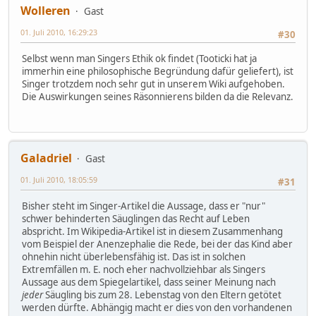
Wolleren
Gast
01. Juli 2010, 16:29:23
#30
Selbst wenn man Singers Ethik ok findet (Tooticki hat ja
immerhin eine philosophische Begründung dafür geliefert), ist
Singer trotzdem noch sehr gut in unserem Wiki aufgehoben.
Die Auswirkungen seines Räsonnierens bilden da die Relevanz.
Galadriel
Gast
01. Juli 2010, 18:05:59
#31
Bisher steht im Singer-Artikel die Aussage, dass er "nur"
schwer behinderten Säuglingen das Recht auf Leben
abspricht. Im Wikipedia-Artikel ist in diesem Zusammenhang
vom Beispiel der Anenzephalie die Rede, bei der das Kind aber
ohnehin nicht überlebensfähig ist. Das ist in solchen
Extremfällen m. E. noch eher nachvollziehbar als Singers
Aussage aus dem Spiegelartikel, dass seiner Meinung nach
jeder
Säugling bis zum 28. Lebenstag von den Eltern getötet
werden dürfte. Abhängig macht er dies von den vorhandenen