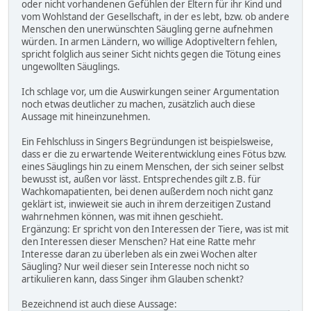
oder nicht vorhandenen Gefühlen der Eltern für ihr Kind und
vom Wohlstand der Gesellschaft, in der es lebt, bzw. ob andere
Menschen den unerwünschten Säugling gerne aufnehmen
würden. In armen Ländern, wo willige Adoptiveltern fehlen,
spricht folglich aus seiner Sicht nichts gegen die Tötung eines
ungewollten Säuglings.
Ich schlage vor, um die Auswirkungen seiner Argumentation
noch etwas deutlicher zu machen, zusätzlich auch diese
Aussage mit hineinzunehmen.
Ein Fehlschluss in Singers Begründungen ist beispielsweise,
dass er die zu erwartende Weiterentwicklung eines Fötus bzw.
eines Säuglings hin zu einem Menschen, der sich seiner selbst
bewusst ist, außen vor lässt. Entsprechendes gilt z.B. für
Wachkomapatienten, bei denen außerdem noch nicht ganz
geklärt ist, inwieweit sie auch in ihrem derzeitigen Zustand
wahrnehmen können, was mit ihnen geschieht.
Ergänzung: Er spricht von den Interessen der Tiere, was ist mit
den Interessen dieser Menschen? Hat eine Ratte mehr
Interesse daran zu überleben als ein zwei Wochen alter
Säugling? Nur weil dieser sein Interesse noch nicht so
artikulieren kann, dass Singer ihm Glauben schenkt?
Bezeichnend ist auch diese Aussage: