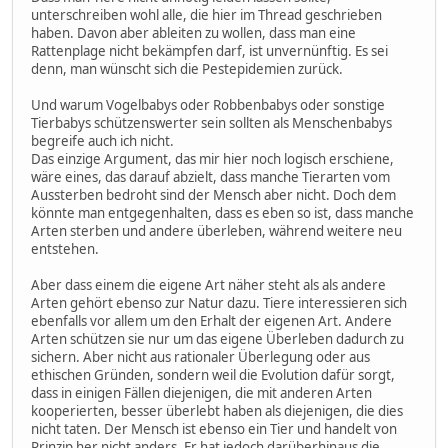
unterschreiben wohl alle, die hier im Thread geschrieben
haben. Davon aber ableiten zu wollen, dass man eine
Rattenplage nicht bekämpfen darf, ist unvernünftig. Es sei
denn, man wünscht sich die Pestepidemien zurück.
Und warum Vogelbabys oder Robbenbabys oder sonstige
Tierbabys schützenswerter sein sollten als Menschenbabys
begreife auch ich nicht.
Das einzige Argument, das mir hier noch logisch erschiene,
wäre eines, das darauf abzielt, dass manche Tierarten vom
Aussterben bedroht sind der Mensch aber nicht. Doch dem
könnte man entgegenhalten, dass es eben so ist, dass manche
Arten sterben und andere überleben, während weitere neu
entstehen.
Aber dass einem die eigene Art näher steht als als andere
Arten gehört ebenso zur Natur dazu. Tiere interessieren sich
ebenfalls vor allem um den Erhalt der eigenen Art. Andere
Arten schützen sie nur um das eigene Überleben dadurch zu
sichern. Aber nicht aus rationaler Überlegung oder aus
ethischen Gründen, sondern weil die Evolution dafür sorgt,
dass in einigen Fällen diejenigen, die mit anderen Arten
kooperierten, besser überlebt haben als diejenigen, die dies
nicht taten. Der Mensch ist ebenso ein Tier und handelt von
Prinzip her nicht anders. Er hat jedoch darüberhinaus die