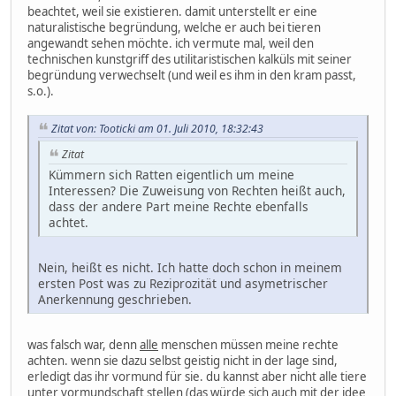
beachtet, weil sie existieren. damit unterstellt er eine
naturalistische begründung, welche er auch bei tieren
angewandt sehen möchte. ich vermute mal, weil den
technischen kunstgriff des utilitaristischen kalküls mit seiner
begründung verwechselt (und weil es ihm in den kram passt,
s.o.).
Zitat von: Tooticki am 01. Juli 2010, 18:32:43
Zitat
Kümmern sich Ratten eigentlich um meine
Interessen? Die Zuweisung von Rechten heißt auch,
dass der andere Part meine Rechte ebenfalls
achtet.
Nein, heißt es nicht. Ich hatte doch schon in meinem
ersten Post was zu Reziprozität und asymetrischer
Anerkennung geschrieben.
was falsch war, denn
alle
menschen müssen meine rechte
achten. wenn sie dazu selbst geistig nicht in der lage sind,
erledigt das ihr vormund für sie. du kannst aber nicht alle tiere
unter vormundschaft stellen (das würde sich auch mit der idee