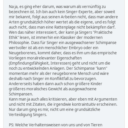
Na ja, es ging eher darum, was warum als vernünftig zu
bezeichnen ist. Ich bin auch kein Singer-Experte, aber soweit
mir bekannt, folgt aus seinen Arbeiten nicht, dass man andere
Arten grundsätzlich höher wertet als die eigene, und es folgt
auch nicht, dass man eine Rattenplage nicht bekämpfen darf.
Wen das näher interessiert, der kann ja Singers "Praktische
Ethik" lesen, ist immerhin ein Klassiker der modernen
Philosophie. Dass für Singer ein ausgewachsener Schimpanse
wertvoller ist als ein menschlicher Embryo oder ein
Neugeborenes, kommt daher, dass es ihm um das empirische
Vorliegen moralrelevanter Eigenschaften
(Empfindungsfähigkeit, Interessen) geht und nicht um die
noch zu entwickelnden Anlagen. Der Schimpanse "kann"
momentan mehr als der neugeborene Mensch und wäre
deshalb nach Singer im Konfliktfall zu bevorzugen.
Andererseits haben dann auch schon größere Kinder
größeres moralisches Gewicht als ausgewachsene
Schimpansen.
Kann man ja auch alles kritisieren, aber eben mit Argumenten
und nicht mit Zitaten, die irgendwie kontraintuitiv erscheinen.
Nur darum ging es mir, nicht um eine grundsätzliche
Verteidigung Singers.
PS: Welche Verhaltensweisen von uns und von Tieren