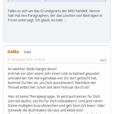
Falles es sich um das Grundgesetz der BRD handelt: Nenne
halt mal nen Paragraphen, der das Löschen von Beiträgen in
Foren untersagt. Ich glaub, es hakt ...
GeMa
Gast
10. November 2010, 16:16:18
#47
An welcher Stelle hängts denn?
tirili hat vor
über einem Jahr
einen Link zu kidmed gepostet
und weil der KiA mal irgendwas von Dir dort gelöscht hat,
kommst Du hier an, um Dich auszuheulen? Nachdem der
Thread selbst hier schon seit dem Februar durch ist?
Hier ist keine Therapiegruppe. Es wird auch keiner für Dich
zum KiA laufen, um ihn für Dich vollzulabern. Und jetzt nimm
Deine multiplen Ausrufezeichen und geh Dein GG lesen. Oder
schneide die Buchstaben da raus und klebe eine