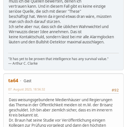
muss ich die Quellen bewerten, denen ich
vertrauen kann. Und in diesem Fall gibt es keine einzige
seriöse Quelle, die sich mit dieser "These"
beschäftigt hat. Wenn da irgend etwas dran wäre, müssten
man sich doch darauf stürzen.
Ich sehe aber nur, dass sich die üblichen Wahnwichtel und
Wirrwuzzis dieser Idee annehmen. Das ist
keine Kontaktschuld, sondern lässt bei mir alle Alarmglocken
läuten und den Bullshit-Detektor maximal ausschlagen.
"It has yet to be proven that intelligence has any survival value."
― Arthur C. Clarke
ta64
Gast
07. August 2023, 18:56:32
#92
Dass weisungsgebundene Medienhäuser und Regierungen
das Thema in der Öffentlichkeit meiden ist m.M. der Brisanz
geschuldet. Ich bin aber ziemlich sicher, dass es im innerern
Kreis bekannt ist.
Dr. Braun hat seine Studie vor Veröffentlichung einigen
Kollegen zur Prüfung vorgelegt und dann den höchsten