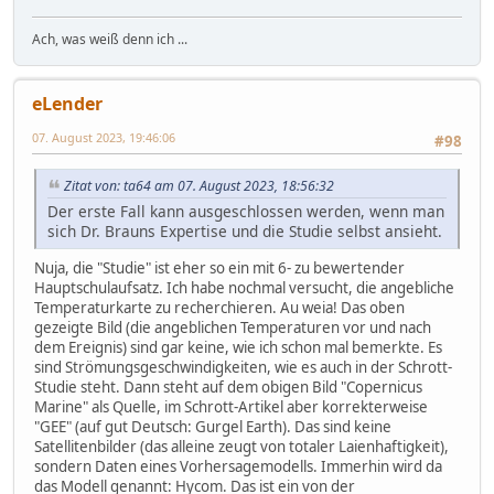
Ach, was weiß denn ich ...
eLender
07. August 2023, 19:46:06
#98
Zitat von: ta64 am 07. August 2023, 18:56:32
Der erste Fall kann ausgeschlossen werden, wenn man
sich Dr. Brauns Expertise und die Studie selbst ansieht.
Nuja, die "Studie" ist eher so ein mit 6- zu bewertender
Hauptschulaufsatz. Ich habe nochmal versucht, die angebliche
Temperaturkarte zu recherchieren. Au weia! Das oben
gezeigte Bild (die angeblichen Temperaturen vor und nach
dem Ereignis) sind gar keine, wie ich schon mal bemerkte. Es
sind Strömungsgeschwindigkeiten, wie es auch in der Schrott-
Studie steht. Dann steht auf dem obigen Bild "Copernicus
Marine" als Quelle, im Schrott-Artikel aber korrekterweise
"GEE" (auf gut Deutsch: Gurgel Earth). Das sind keine
Satellitenbilder (das alleine zeugt von totaler Laienhaftigkeit),
sondern Daten eines Vorhersagemodells. Immerhin wird da
das Modell genannt: Hycom. Das ist ein von der