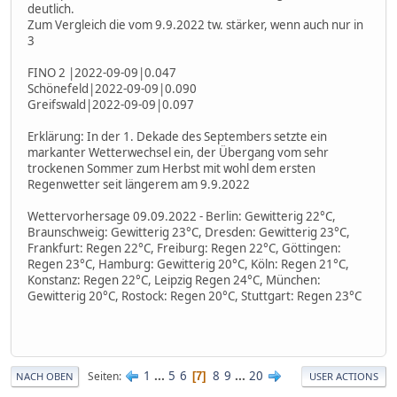
deutlich.
Zum Vergleich die vom 9.9.2022 tw. stärker, wenn auch nur in
3
FINO 2 |2022-09-09|0.047
Schönefeld|2022-09-09|0.090
Greifswald|2022-09-09|0.097
Erklärung: In der 1. Dekade des Septembers setzte ein
markanter Wetterwechsel ein, der Übergang vom sehr
trockenen Sommer zum Herbst mit wohl dem ersten
Regenwetter seit längerem am 9.9.2022
Wettervorhersage 09.09.2022 - Berlin: Gewitterig 22°C,
Braunschweig: Gewitterig 23°C, Dresden: Gewitterig 23°C,
Frankfurt: Regen 22°C, Freiburg: Regen 22°C, Göttingen:
Regen 23°C, Hamburg: Gewitterig 20°C, Köln: Regen 21°C,
Konstanz: Regen 22°C, Leipzig Regen 24°C, München:
Gewitterig 20°C, Rostock: Regen 20°C, Stuttgart: Regen 23°C
1
...
5
6
8
9
...
20
Seiten
7
NACH OBEN
USER ACTIONS