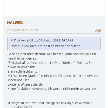
HAL9000
07. August 2023, 19:23:34
#95
Zitat von: ta64 am 07. August 2023, 19:05:14
Und nun leg dich am besten wieder schlafen.
Geht es jetzt noch darum, wer besser Taubenschach spielen
kann? Jemanden als
"Schlafschaf" zu bezeichnen, ist Quer"denker"-Duktus. So
etwas muss ich mir
erst recht nicht antun.
Mit "seriösen Quellen" meinte ich übrigens nicht irgendwelche
Medienhäuser,
sondern Wissenschaftler.
Keine Reaktion notwendig, ich werde nicht mehr antworten.
"It has yet to be proven that intelligence has any survival value."
― Arthur C. Clarke