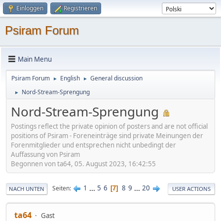
Einloggen
Registrieren
Psiram Forum
Main Menu
Psiram Forum
English
General discussion
►
►
Nord-Stream-Sprengung
►
Nord-Stream-Sprengung
Postings reflect the private opinion of posters and are not official
positions of Psiram - Foreneinträge sind private Meinungen der
Forenmitglieder und entsprechen nicht unbedingt der
Auffassung von Psiram
Begonnen von ta64, 05. August 2023, 16:42:55
1
...
5
6
8
9
...
20
Seiten
7
NACH UNTEN
USER ACTIONS
ta64
Gast