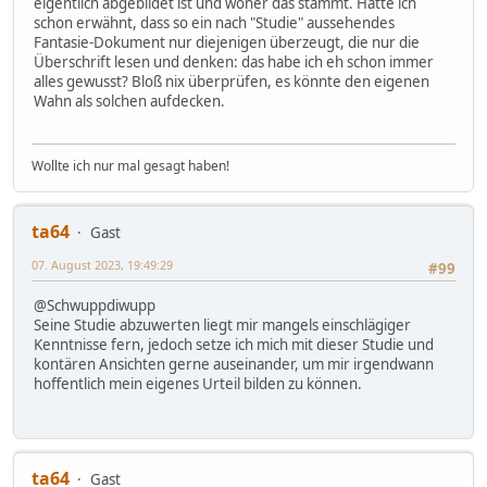
eigentlich abgebildet ist und woher das stammt. Hatte ich
schon erwähnt, dass so ein nach "Studie" aussehendes
Fantasie-Dokument nur diejenigen überzeugt, die nur die
Überschrift lesen und denken: das habe ich eh schon immer
alles gewusst? Bloß nix überprüfen, es könnte den eigenen
Wahn als solchen aufdecken.
Wollte ich nur mal gesagt haben!
ta64
Gast
07. August 2023, 19:49:29
#99
@Schwuppdiwupp
Seine Studie abzuwerten liegt mir mangels einschlägiger
Kenntnisse fern, jedoch setze ich mich mit dieser Studie und
kontären Ansichten gerne auseinander, um mir irgendwann
hoffentlich mein eigenes Urteil bilden zu können.
ta64
Gast