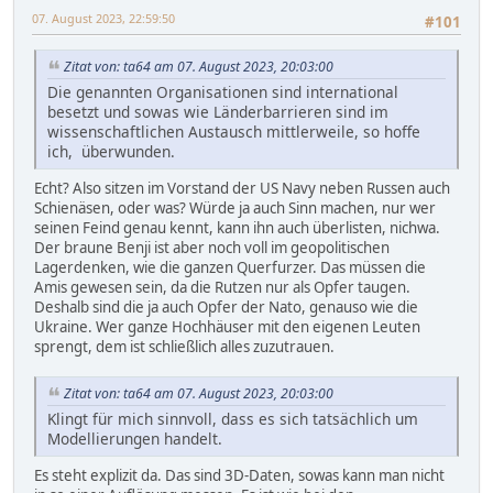
07. August 2023, 22:59:50
#101
Zitat von: ta64 am 07. August 2023, 20:03:00
Die genannten Organisationen sind international
besetzt und sowas wie Länderbarrieren sind im
wissenschaftlichen Austausch mittlerweile, so hoffe
ich, überwunden.
Echt? Also sitzen im Vorstand der US Navy neben Russen auch
Schienäsen, oder was? Würde ja auch Sinn machen, nur wer
seinen Feind genau kennt, kann ihn auch überlisten, nichwa.
Der braune Benji ist aber noch voll im geopolitischen
Lagerdenken, wie die ganzen Querfurzer. Das müssen die
Amis gewesen sein, da die Rutzen nur als Opfer taugen.
Deshalb sind die ja auch Opfer der Nato, genauso wie die
Ukraine. Wer ganze Hochhäuser mit den eigenen Leuten
sprengt, dem ist schließlich alles zuzutrauen.
Zitat von: ta64 am 07. August 2023, 20:03:00
Klingt für mich sinnvoll, dass es sich tatsächlich um
Modellierungen handelt.
Es steht explizit da. Das sind 3D-Daten, sowas kann man nicht