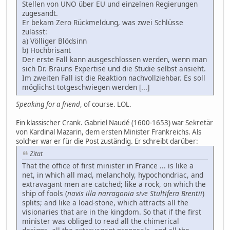
Stellen von UNO über EU und einzelnen Regierungen
zugesandt.
Er bekam Zero Rückmeldung, was zwei Schlüsse
zulässt:
a) Völliger Blödsinn
b) Hochbrisant
Der erste Fall kann ausgeschlossen werden, wenn man
sich Dr. Brauns Expertise und die Studie selbst ansieht.
Im zweiten Fall ist die Reaktion nachvollziehbar. Es soll
möglichst totgeschwiegen werden [...]
Speaking for a friend
, of course. LOL.
Ein klassischer Crank. Gabriel Naudé (1600-1653) war Sekretär
von Kardinal Mazarin, dem ersten Minister Frankreichs. Als
solcher war er für die Post zuständig. Er schreibt darüber:
Zitat
That the office of first minister in France ... is like a
net, in which all mad, melancholy, hypochondriac, and
extravagant men are catched; like a rock, on which the
ship of fools (
navis illa narragonia sive Stultifera Brentii
)
splits; and like a load-stone, which attracts all the
visionaries that are in the kingdom. So that if the first
minister was obliged to read all the chimerical