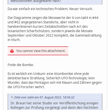
Messtationen ausgewählt hast?
Da war einfach ein technisches Problem. Neuer Versuch.
Die Diagramme zeigen die Messwerte der 6 von ta64 in #44
und #62 angegebenen Standorte, aber nicht in
handverlesenen kurzen Zeitabschnitten nach Art des
texanischen Scharfschützen, sondern jeweils die Monate
September und Oktober 2022 komplett, die Gammastrahlung
in nSv/h.
You cannot view this attachment.
Finde die Bombe.
Es ist wirklich ein Unikum: eine Atombombe ohne jede
detektierbare Strahlung. Sicherlich UFO-Technologie; kein
Wunder, dass das Pentagon sich mit Klauen und Zähnen gegen
die UFO-Forscher wehrt.
Zitat von: ta64 am 07. August 2023, 18:56:32
Dr. Braun hat seine Studie vor Veröffentlichung einigen
Kollegen zur Prüfung vorgelegt und dann den höchsten