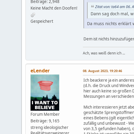
Beiträge: 2,948
Zitat von: ta64 am 06. 
Keine Macht den Doofen!
Dann sag doch mal, w
Gespeichert
Da muss nichts erklärt 
Dem ist nichts hinzuzufüge
Ach, was weiß denn ich ...
eLender
08. August 2023, 19:20:46
Ich beackere ja ein andere
(d.h. die Druck und Windve
hier auch keine so großen 
Messungen an verschiedene
Mich interessieren jetzt ab
geschätzte Sprengstoffmeng
Forum Member
eines Bebens (gilt eigentli
Beiträge: 9,165
zufällig und unbewusst - We
streng ideologischer
von 3,5 gefunden haben), d
Realitätsverweigerer
1 Stärke ist ungefähr ein 3