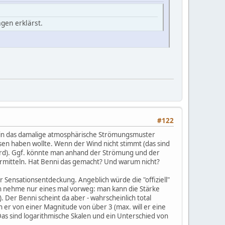
gen erklärst.
#122
pt in das damalige atmosphärische Strömungsmuster
sen haben wollte. Wenn der Wind nicht stimmt (das sind
wird). Ggf. könnte man anhand der Strömung und der
rmitteln. Hat Benni das gemacht? Und warum nicht?
r Sensationsentdeckung. Angeblich würde die "offiziell"
h nehme nur eines mal vorweg: man kann die Stärke
 Der Benni scheint da aber - wahrscheinlich total
 er von einer Magnitude von über 3 (max. will er eine
Das sind logarithmische Skalen und ein Unterschied von