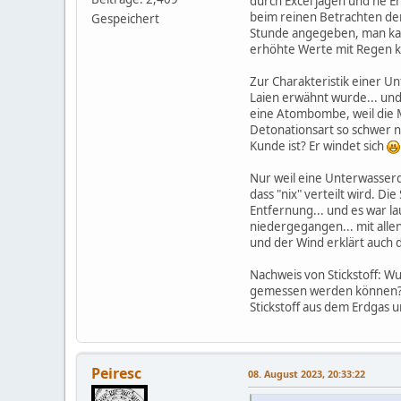
durch Excel jagen und ne Er
beim reinen Betrachten de
Gespeichert
Stunde angegeben, man kan
erhöhte Werte mit Regen k
Zur Charakteristik einer U
Laien erwähnt wurde... und 
eine Atombombe, weil die Me
Detonationsart so schwer na
Kunde ist? Er windet sich
Nur weil eine Unterwasserd
dass "nix" verteilt wird. 
Entfernung... und es war la
niedergegangen... mit alle
und der Wind erklärt auch d
Nachweis von Stickstoff: W
gemessen werden können? Od
Stickstoff aus dem Erdgas un
Peiresc
08. August 2023, 20:33:22