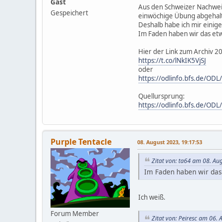
Gast
Aus den Schweizer Nachweis
Gespeichert
einwöchige Übung abgehal
Deshalb habe ich mir einig
Im Faden haben wir das etwa
Hier der Link zum Archiv 
https://t.co/lNkIK5VjSJ
oder
https://odlinfo.bfs.de/OD
Quellursprung:
https://odlinfo.bfs.de/O
Purple Tentacle
08. August 2023, 19:17:53
Zitat von: ta64 am 08. Au
Im Faden haben wir das 
Ich weiß.
Forum Member
Zitat von: Peiresc am 06.