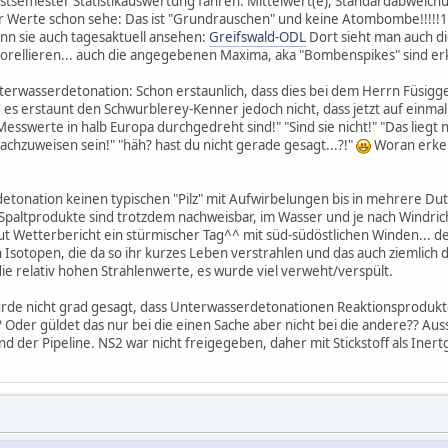
stsemester Statistikauswertung fahren: Mittelwert(e), Standardabweichung,
r Werte schon sehe: Das ist "Grundrauschen" und keine Atombombe!!!!!
n sie auch tagesaktuell ansehen:
Greifswald-ODL
Dort sieht man auch di
orellieren... auch die angegebenen Maxima, aka "Bombenspikes" sind e
nterwasserdetonation: Schon erstaunlich, dass dies bei dem Herrn Füsig
es erstaunt den Schwurblerey-Kenner jedoch nicht, dass jetzt auf einmal
sswerte in halb Europa durchgedreht sind!" "Sind sie nicht!" "Das liegt 
chzuweisen sein!" "häh? hast du nicht gerade gesagt...?!"
Woran erken
etonation keinen typischen "Pilz" mit Aufwirbelungen bis in mehrere Dut
Die Spaltprodukte sind trotzdem nachweisbar, im Wasser und je nach Windr
ut Wetterbericht ein stürmischer Tag^^ mit süd-südöstlichen Winden... d
n Isotopen, die da so ihr kurzes Leben verstrahlen und das auch ziemlic
ie relativ hohen Strahlenwerte, es wurde viel verweht/verspült.
urde nicht grad gesagt, dass Unterwasserdetonationen Reaktionsprodukte 
er güldet das nur bei die einen Sache aber nicht bei die andere?? Auss
d der Pipeline. NS2 war nicht freigegeben, daher mit Stickstoff als Inertg