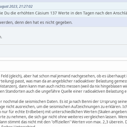
August 2023, 21:27:02
ie Du die erhöhten Cäsium 137 Werte in den Tagen nach den Anschlä
werden, denn den hat es nicht gegeben.
n.
s Feld (gleich), aber hat schon mal jemand nachgesehen, ob es überhau
rteilung) passt, was man da an angeblicher radioaktiver Belastung gemes
Distanzen), dann kann man auch nichts messen (weil da nix hingeblasen 
n Standorten auch die ungefähre Quelle einer radioaktiven Belastung e
er nochmal die seismischen Daten. Es ist ja nach Benni der Ursprung seine
e nicht ausreichen, um die seismischen Aufzeichnungen zu erklären. Ic
ch nur für echte Erdbeben) mit unterschiedlichen Werten (Skalen angeben).
rte zu nehmen, die sich gar nicht ohne weiteres vergleichen lassen. Wenn
ann stimmt das nicht mit den "offiziellen" Werten von max. 2,3 überein. 
0-facher Unterschied.