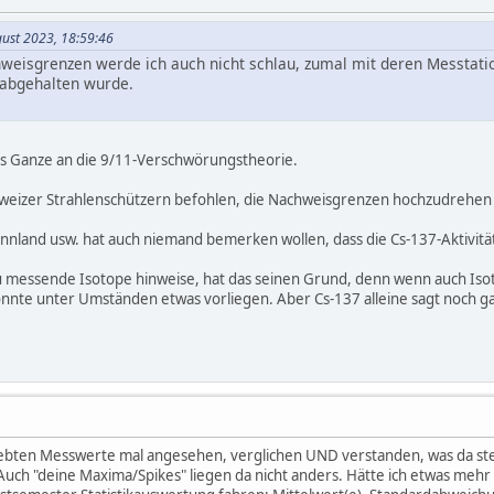
gust 2023, 18:59:46
weisgrenzen werde ich auch nicht schlau, zumal mit deren Messtat
abgehalten wurde.
as Ganze an die 9/11-Verschwörungstheorie.
hweizer Strahlenschützern befohlen, die Nachweisgrenzen hochzudrehen 
innland usw. hat auch niemand bemerken wollen, dass die Cs-137-Aktivitä
 messende Isotope hinweise, hat das seinen Grund, denn wenn auch Isoto
nte unter Umständen etwas vorliegen. Aber Cs-137 alleine sagt noch gar 
liebten Messwerte mal angesehen, verglichen UND verstanden, was da s
. Auch "deine Maxima/Spikes" liegen da nicht anders. Hätte ich etwas meh