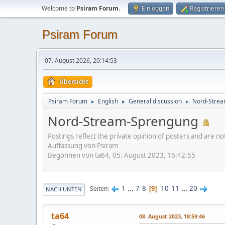
Welcome to
Psiram Forum
.
Einloggen
Registrieren
Psiram Forum
07. August 2026, 20:14:53
Übersicht
Psiram Forum
English
General discussion
Nord-Stre
►
►
►
Nord-Stream-Sprengung
Postings reflect the private opinion of posters and are n
Auffassung von Psiram
Begonnen von ta64, 05. August 2023, 16:42:55
1
...
7
8
10
11
...
20
Seiten
9
NACH UNTEN
ta64
08. August 2023, 18:59:46