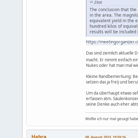
Zitat
The conclusion that the
in the area. The magnit
equivalent yield in the 
hundred kilos of equiva
results will be included
https://meetingorganizer
Das sind ziemlich aktuelle 
macht. Er nimmt einfach ei
Nukes oder hat man mal wi
Kleine Randbemerkung: Ben
setzen das ja frei) und ber
Um da überhaupt etwas sehe
erfassen atm. Säulenkonzent
seine Denke auch eher abtr
Wollte ich nur mal gesagt habe
Habra
08. August 2023, 19:59:16