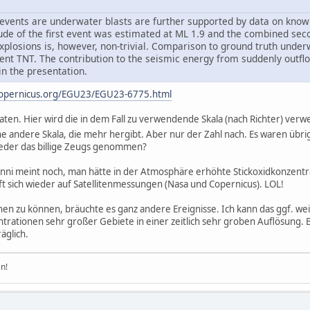
 events are underwater blasts are further supported by data on kn
ude of the first event was estimated at ML 1.9 and the combined sec
explosions is, however, non-trivial. Comparison to ground truth under
lent TNT. The contribution to the seismic energy from suddenly outf
 in the presentation.
.copernicus.org/EGU23/EGU23-6775.html
Daten. Hier wird die in dem Fall zu verwendende Skala (nach Richter) ver
ne andere Skala, die mehr hergibt. Aber nur der Zahl nach. Es waren übri
eder das billige Zeugs genommen?
ni meint noch, man hätte in der Atmosphäre erhöhte Stickoxidkonzentr
uft sich wieder auf Satellitenmessungen (Nasa und Copernicus). LOL!
n zu können, bräuchte es ganz andere Ereignisse. Ich kann das ggf. wei
rationen sehr großer Gebiete in einer zeitlich sehr groben Auflösung. B
äglich.
n!