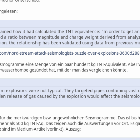
rgelesen:
ained how it had calculated the TNT equivalence: "In order to get an
ed a ratio between magnitude and charge weight derived from analy
ion, the relationship has been validated using data from previous mil
.com/nord-stream-attack-seismologists-puzzle-over-explosions-3600d28
ismogramme eine Menge von ein paar hundert kg TNT-Äquivalent. Aber wo
erwasserbombe gezündet hat, mit der man das vergleichen könnte.
m explosions were not typical. They targeted pipes containing vast q
den release of gas caused by the explosion would affect the seismolo
g für die merkwürdigen bzw. ungewöhnlichen Seismogramme. Das ist bis he
 mehr als 500 kg TNT-Äq. Das zeigen auch die Auswertungen vor Ort. Es g
 sind im Medium-Artikel verlinkt). Auszug: