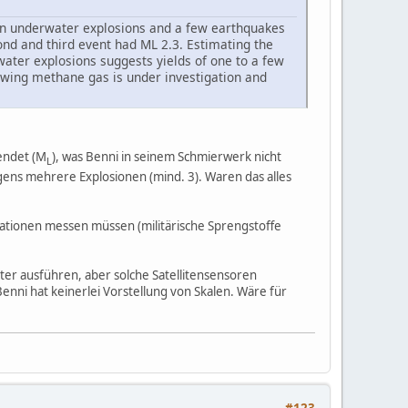
own underwater explosions and a few earthquakes
ond and third event had ML 2.3. Estimating the
water explosions suggests yields of one to a few
lowing methane gas is under investigation and
wendet (M
), was Benni in seinem Schmierwerk nicht
L
gens mehrere Explosionen (mind. 3). Waren das alles
ationen messen müssen (militärische Sprengstoffe
ter ausführen, aber solche Satellitensensoren
enni hat keinerlei Vorstellung von Skalen. Wäre für