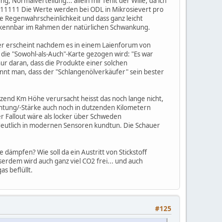
 Normalverteilung... allein mir fehlt der Wille, da ich
111111 Die Werte werden bei ODL in Mikrosievert pro
e Regenwahrscheinlichkeit und dass ganz leicht
rkennbar im Rahmen der natürlichen Schwankung.
ger erscheint nachdem es in einem Laienforum von
 die "Sowohl-als-Auch"-Karte gezogen wird: "Es war
nur daran, dass die Produkte einer solchen
nt man, dass der "Schlangenölverkäufer" sein bester
zend Km Höhe verursacht heisst das noch lange nicht,
ichtung/-Stärke auch noch in dutzenden Kilometern
er Fallout wäre als locker über Schweden
h deutlich in modernen Sensoren kundtun. Die Schauer
dämpfen? Wie soll da ein Austritt von Stickstoff
erdem wird auch ganz viel CO2 frei... und auch
as beflüllt.
#125