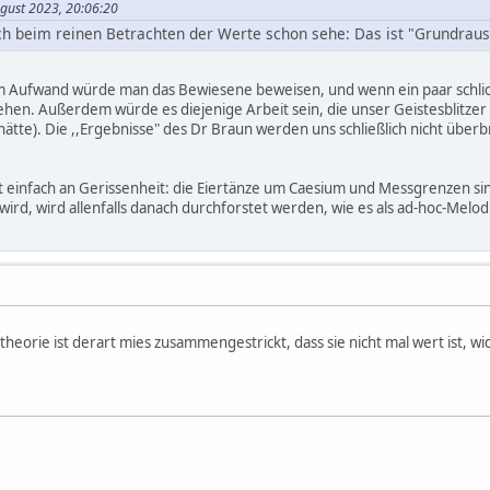
ugust 2023, 20:06:20
 ich beim reinen Betrachten der Werte schon sehe: Das ist "Grundrau
em Aufwand würde man das Bewiesene beweisen, und wenn ein paar schli
 gehen. Außerdem würde es diejenige Arbeit sein, die unser Geistesblitzer
 hätte). Die ,,Ergebnisse" des Dr Braun werden uns schließlich nicht überb
hlt einfach an Gerissenheit: die Eiertänze um Caesium und Messgrenzen s
rd, wird allenfalls danach durchforstet werden, wie es als ad-hoc-Melodi
heorie ist derart mies zusammengestrickt, dass sie nicht mal wert ist, w