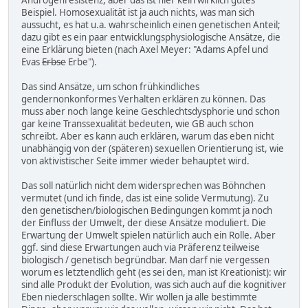
Androgenresistenz, aber das ist hier kein wirklich gutes
Beispiel. Homosexualität ist ja auch nichts, was man sich
aussucht, es hat u.a. wahrscheinlich einen genetischen Anteil;
dazu gibt es ein paar entwicklungsphysiologische Ansätze, die
eine Erklärung bieten (nach Axel Meyer: "Adams Apfel und
Evas
Erbse
Erbe").
Das sind Ansätze, um schon frühkindliches
gendernonkonformes Verhalten erklären zu können. Das
muss aber noch lange keine Geschlechtsdysphorie und schon
gar keine Transsexualität bedeuten, wie GB auch schon
schreibt. Aber es kann auch erklären, warum das eben nicht
unabhängig von der (späteren) sexuellen Orientierung ist, wie
von aktivistischer Seite immer wieder behauptet wird.
Das soll natürlich nicht dem widersprechen was Böhnchen
vermutet (und ich finde, das ist eine solide Vermutung). Zu
den genetischen/biologischen Bedingungen kommt ja noch
der Einfluss der Umwelt, der diese Ansätze moduliert. Die
Erwartung der Umwelt spielen natürlich auch ein Rolle. Aber
ggf. sind diese Erwartungen auch via Präferenz teilweise
biologisch / genetisch begründbar. Man darf nie vergessen
worum es letztendlich geht (es sei den, man ist Kreationist): wir
sind alle Produkt der Evolution, was sich auch auf die kognitiver
Eben niederschlagen sollte. Wir wollen ja alle bestimmte