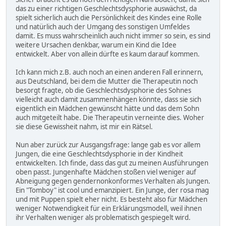
das zu einer richtigen Geschlechtsdysphorie auswächst, da
spielt sicherlich auch die Persönlichkeit des Kindes eine Rolle
und natürlich auch der Umgang des sonstigen Umfeldes
damit. Es muss wahrscheinlich auch nicht immer so sein, es sind
weitere Ursachen denkbar, warum ein Kind die Idee
entwickelt. Aber von allein dürfte es kaum darauf kommen.
Ich kann mich z.B. auch noch an einen anderen Fall erinnern,
aus Deutschland, bei dem die Mutter die Therapeutin noch
besorgt fragte, ob die Geschlechtsdysphorie des Sohnes
vielleicht auch damit zusammenhängen könnte, dass sie sich
eigentlich ein Mädchen gewünscht hätte und das dem Sohn
auch mitgeteilt habe. Die Therapeutin verneinte dies. Woher
sie diese Gewissheit nahm, ist mir ein Rätsel.
Nun aber zurück zur Ausgangsfrage: lange gab es vor allem
Jungen, die eine Geschlechtsdysphorie in der Kindheit
entwickelten. Ich finde, dass das gut zu meinen Ausführungen
oben passt. Jungenhafte Mädchen stoßen viel weniger auf
Abneigung gegen gendernonkonformes Verhalten als Jungen.
Ein "Tomboy" ist cool und emanzipiert. Ein Junge, der rosa mag
und mit Puppen spielt eher nicht. Es besteht also für Mädchen
weniger Notwendigkeit für ein Erklärungsmodell, weil ihnen
ihr Verhalten weniger als problematisch gespiegelt wird.