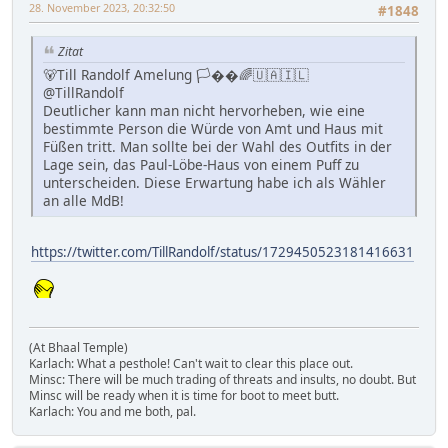
28. November 2023, 20:32:50
#1848
Zitat
🐻Till Randolf Amelung 🏳��🌈🇺🇦🇮🇱
@TillRandolf
Deutlicher kann man nicht hervorheben, wie eine
bestimmte Person die Würde von Amt und Haus mit
Füßen tritt. Man sollte bei der Wahl des Outfits in der
Lage sein, das Paul-Löbe-Haus von einem Puff zu
unterscheiden. Diese Erwartung habe ich als Wähler
an alle MdB!
https://twitter.com/TillRandolf/status/1729450523181416631
(At Bhaal Temple)
Karlach: What a pesthole! Can't wait to clear this place out.
Minsc: There will be much trading of threats and insults, no doubt. But
Minsc will be ready when it is time for boot to meet butt.
Karlach: You and me both, pal.