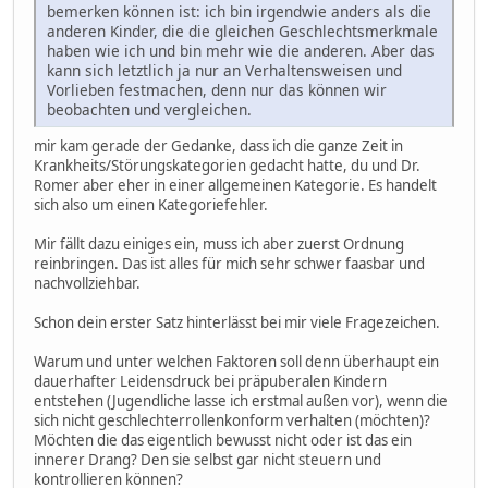
bemerken können ist: ich bin irgendwie anders als die
anderen Kinder, die die gleichen Geschlechtsmerkmale
haben wie ich und bin mehr wie die anderen. Aber das
kann sich letztlich ja nur an Verhaltensweisen und
Vorlieben festmachen, denn nur das können wir
beobachten und vergleichen.
mir kam gerade der Gedanke, dass ich die ganze Zeit in
Krankheits/Störungskategorien gedacht hatte, du und Dr.
Romer aber eher in einer allgemeinen Kategorie. Es handelt
sich also um einen Kategoriefehler.
Mir fällt dazu einiges ein, muss ich aber zuerst Ordnung
reinbringen. Das ist alles für mich sehr schwer faasbar und
nachvollziehbar.
Schon dein erster Satz hinterlässt bei mir viele Fragezeichen.
Warum und unter welchen Faktoren soll denn überhaupt ein
dauerhafter Leidensdruck bei präpuberalen Kindern
entstehen (Jugendliche lasse ich erstmal außen vor), wenn die
sich nicht geschlechterrollenkonform verhalten (möchten)?
Möchten die das eigentlich bewusst nicht oder ist das ein
innerer Drang? Den sie selbst gar nicht steuern und
kontrollieren können?