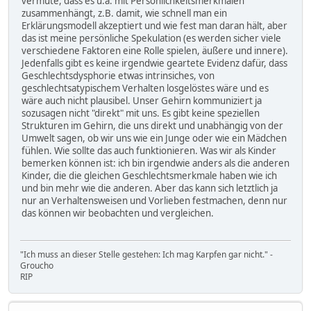
vermute, dass es u.a. mit Persönlichkeitsmerkmalen
zusammenhängt, z.B. damit, wie schnell man ein
Erklärungsmodell akzeptiert und wie fest man daran hält, aber
das ist meine persönliche Spekulation (es werden sicher viele
verschiedene Faktoren eine Rolle spielen, äußere und innere).
Jedenfalls gibt es keine irgendwie geartete Evidenz dafür, dass
Geschlechtsdysphorie etwas intrinsiches, von
geschlechtsatypischem Verhalten losgelöstes wäre und es
wäre auch nicht plausibel. Unser Gehirn kommuniziert ja
sozusagen nicht "direkt" mit uns. Es gibt keine speziellen
Strukturen im Gehirn, die uns direkt und unabhängig von der
Umwelt sagen, ob wir uns wie ein Junge oder wie ein Mädchen
fühlen. Wie sollte das auch funktionieren. Was wir als Kinder
bemerken können ist: ich bin irgendwie anders als die anderen
Kinder, die die gleichen Geschlechtsmerkmale haben wie ich
und bin mehr wie die anderen. Aber das kann sich letztlich ja
nur an Verhaltensweisen und Vorlieben festmachen, denn nur
das können wir beobachten und vergleichen.
"Ich muss an dieser Stelle gestehen: Ich mag Karpfen gar nicht." -
Groucho
RIP