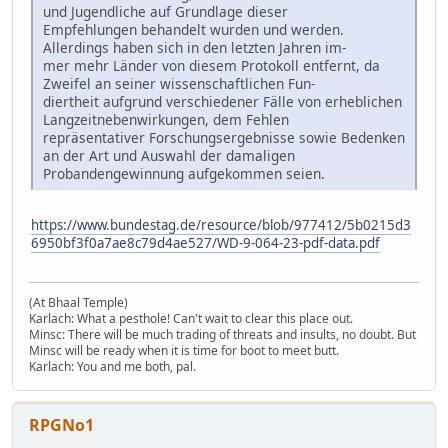
und Jugendliche auf Grundlage dieser
Empfehlungen behandelt wurden und werden.
Allerdings haben sich in den letzten Jahren im-
mer mehr Länder von diesem Protokoll entfernt, da
Zweifel an seiner wissenschaftlichen Fun-
diertheit aufgrund verschiedener Fälle von erheblichen
Langzeitnebenwirkungen, dem Fehlen
repräsentativer Forschungsergebnisse sowie Bedenken
an der Art und Auswahl der damaligen
Probandengewinnung aufgekommen seien.
https://www.bundestag.de/resource/blob/977412/5b0215d3
6950bf3f0a7ae8c79d4ae527/WD-9-064-23-pdf-data.pdf
(At Bhaal Temple)
Karlach: What a pesthole! Can't wait to clear this place out.
Minsc: There will be much trading of threats and insults, no doubt. But
Minsc will be ready when it is time for boot to meet butt.
Karlach: You and me both, pal.
RPGNo1