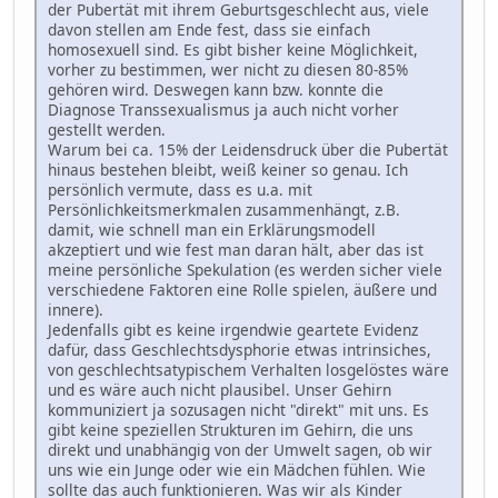
der Pubertät mit ihrem Geburtsgeschlecht aus, viele
davon stellen am Ende fest, dass sie einfach
homosexuell sind. Es gibt bisher keine Möglichkeit,
vorher zu bestimmen, wer nicht zu diesen 80-85%
gehören wird. Deswegen kann bzw. konnte die
Diagnose Transsexualismus ja auch nicht vorher
gestellt werden.
Warum bei ca. 15% der Leidensdruck über die Pubertät
hinaus bestehen bleibt, weiß keiner so genau. Ich
persönlich vermute, dass es u.a. mit
Persönlichkeitsmerkmalen zusammenhängt, z.B.
damit, wie schnell man ein Erklärungsmodell
akzeptiert und wie fest man daran hält, aber das ist
meine persönliche Spekulation (es werden sicher viele
verschiedene Faktoren eine Rolle spielen, äußere und
innere).
Jedenfalls gibt es keine irgendwie geartete Evidenz
dafür, dass Geschlechtsdysphorie etwas intrinsiches,
von geschlechtsatypischem Verhalten losgelöstes wäre
und es wäre auch nicht plausibel. Unser Gehirn
kommuniziert ja sozusagen nicht "direkt" mit uns. Es
gibt keine speziellen Strukturen im Gehirn, die uns
direkt und unabhängig von der Umwelt sagen, ob wir
uns wie ein Junge oder wie ein Mädchen fühlen. Wie
sollte das auch funktionieren. Was wir als Kinder