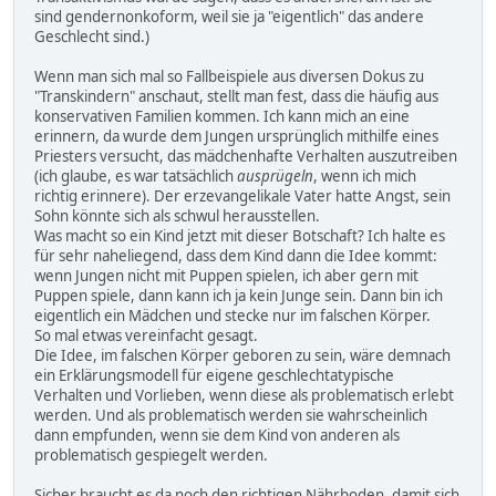
sind gendernonkoform, weil sie ja "eigentlich" das andere
Geschlecht sind.)
Wenn man sich mal so Fallbeispiele aus diversen Dokus zu
"Transkindern" anschaut, stellt man fest, dass die häufig aus
konservativen Familien kommen. Ich kann mich an eine
erinnern, da wurde dem Jungen ursprünglich mithilfe eines
Priesters versucht, das mädchenhafte Verhalten auszutreiben
(ich glaube, es war tatsächlich
ausprügeln
, wenn ich mich
richtig erinnere). Der erzevangelikale Vater hatte Angst, sein
Sohn könnte sich als schwul herausstellen.
Was macht so ein Kind jetzt mit dieser Botschaft? Ich halte es
für sehr naheliegend, dass dem Kind dann die Idee kommt:
wenn Jungen nicht mit Puppen spielen, ich aber gern mit
Puppen spiele, dann kann ich ja kein Junge sein. Dann bin ich
eigentlich ein Mädchen und stecke nur im falschen Körper.
So mal etwas vereinfacht gesagt.
Die Idee, im falschen Körper geboren zu sein, wäre demnach
ein Erklärungsmodell für eigene geschlechtatypische
Verhalten und Vorlieben, wenn diese als problematisch erlebt
werden. Und als problematisch werden sie wahrscheinlich
dann empfunden, wenn sie dem Kind von anderen als
problematisch gespiegelt werden.
Sicher braucht es da noch den richtigen Nährboden, damit sich