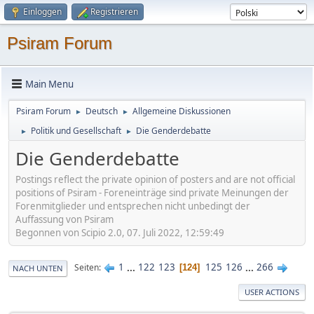
Einloggen
Registrieren
Psiram Forum
Main Menu
Psiram Forum
Deutsch
Allgemeine Diskussionen
►
►
Politik und Gesellschaft
Die Genderdebatte
►
►
Die Genderdebatte
Postings reflect the private opinion of posters and are not official
positions of Psiram - Foreneinträge sind private Meinungen der
Forenmitglieder und entsprechen nicht unbedingt der
Auffassung von Psiram
Begonnen von Scipio 2.0, 07. Juli 2022, 12:59:49
1
...
122
123
125
126
...
266
Seiten
124
NACH UNTEN
USER ACTIONS