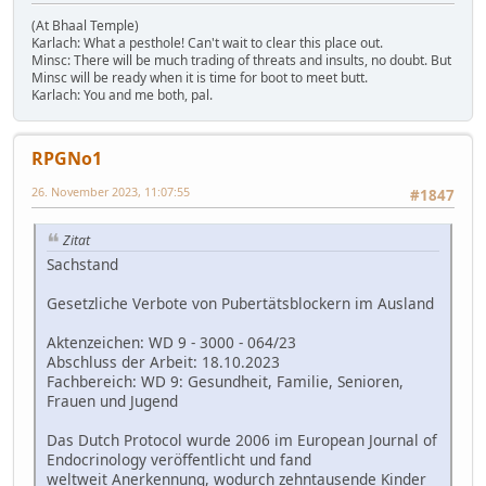
(At Bhaal Temple)
Karlach: What a pesthole! Can't wait to clear this place out.
Minsc: There will be much trading of threats and insults, no doubt. But
Minsc will be ready when it is time for boot to meet butt.
Karlach: You and me both, pal.
RPGNo1
26. November 2023, 11:07:55
#1847
Zitat
Sachstand
Gesetzliche Verbote von Pubertätsblockern im Ausland
Aktenzeichen: WD 9 - 3000 - 064/23
Abschluss der Arbeit: 18.10.2023
Fachbereich: WD 9: Gesundheit, Familie, Senioren,
Frauen und Jugend
Das Dutch Protocol wurde 2006 im European Journal of
Endocrinology veröffentlicht und fand
weltweit Anerkennung, wodurch zehntausende Kinder