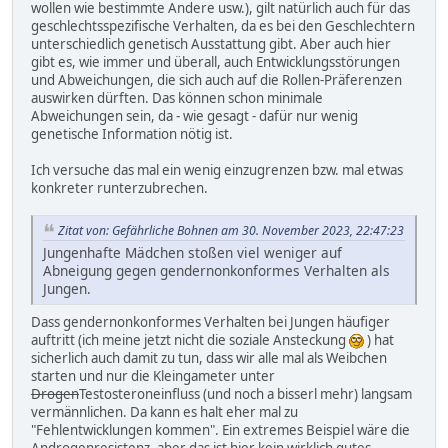
wollen wie bestimmte Andere usw.), gilt natürlich auch für das
geschlechtsspezifische Verhalten, da es bei den Geschlechtern
unterschiedlich genetisch Ausstattung gibt. Aber auch hier
gibt es, wie immer und überall, auch Entwicklungsstörungen
und Abweichungen, die sich auch auf die Rollen-Präferenzen
auswirken dürften. Das können schon minimale
Abweichungen sein, da - wie gesagt - dafür nur wenig
genetische Information nötig ist.
Ich versuche das mal ein wenig einzugrenzen bzw. mal etwas
konkreter runterzubrechen.
Zitat von: Gefährliche Bohnen am 30. November 2023, 22:47:23
Jungenhafte Mädchen stoßen viel weniger auf
Abneigung gegen gendernonkonformes Verhalten als
Jungen.
Dass gendernonkonformes Verhalten bei Jungen häufiger
auftritt (ich meine jetzt nicht die soziale Ansteckung
) hat
sicherlich auch damit zu tun, dass wir alle mal als Weibchen
starten und nur die Kleingameter unter
Drogen
Testosteroneinfluss (und noch a bisserl mehr) langsam
vermännlichen. Da kann es halt eher mal zu
"Fehlentwicklungen kommen". Ein extremes Beispiel wäre die