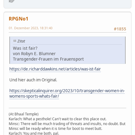
RIP
RPGNo1
01. Dezember 2023, 18:31:40
#1855
Zitat
Was ist fair?
von Robyn E. Blumner
Transgender-Frauen im Frauensport
https://de.richarddawkins.net/articles/was-ist-fair
Und hier auch im Original.
https://skepticalinquirer.org/2023/10/transgender-women-in-
womens-sports-whats-fair/
(At Bhaal Temple)
Karlach: What a pesthole! Can't wait to clear this place out.
Minsc: There will be much trading of threats and insults, no doubt. But
Minsc will be ready when it is time for boot to meet butt.
Karlach: You and me both, pal.