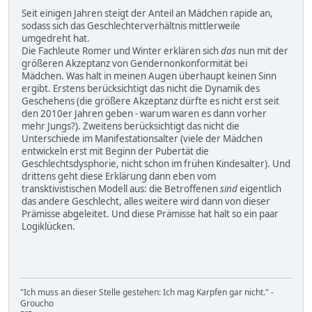
Seit einigen Jahren steigt der Anteil an Mädchen rapide an,
sodass sich das Geschlechterverhältnis mittlerweile
umgedreht hat.
Die Fachleute Romer und Winter erklären sich
das
nun mit der
größeren Akzeptanz von Gendernonkonformität bei
Mädchen. Was halt in meinen Augen überhaupt keinen Sinn
ergibt. Erstens berücksichtigt das nicht die Dynamik des
Geschehens (die größere Akzeptanz dürfte es nicht erst seit
den 2010er Jahren geben - warum waren es dann vorher
mehr Jungs?). Zweitens berücksichtigt das nicht die
Unterschiede im Manifestationsalter (viele der Mädchen
entwickeln erst mit Beginn der Pubertät die
Geschlechtsdysphorie, nicht schon im frühen Kindesalter). Und
drittens geht diese Erklärung dann eben vom
transktivistischen Modell aus: die Betroffenen
sind
eigentlich
das andere Geschlecht, alles weitere wird dann von dieser
Prämisse abgeleitet. Und diese Prämisse hat halt so ein paar
Logiklücken.
"Ich muss an dieser Stelle gestehen: Ich mag Karpfen gar nicht." -
Groucho