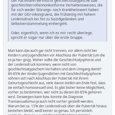
Der Fachmann vermischt geschlechtsatypische bzw
geschlechterrollennonkonforme Verhaltensweisen, die
für sich weder Störungs- noch Krankheitswert haben
mit der GD/-inkongruenz, die frühzeitig mit hohem
Leidensdruck bis hin zu Suizidgedanken und
Selbstverstümmelung einhergeht.
Oder, eigentlich, wenn ich es mir recht überlege,
spricht er sogar nur über die erste Gruppe.
Man kann das auch gar nicht trennen, vor allem nicht bei
Kindern und Jugendlichen vor Abschluss der Pubertät (um die
es ja hier ging). Woher sollte die Geschlechtsdysphorie und
der Leidensdruck kommen, wenn nicht von
geschlechtsatypischem Verhalten und dem Umgang damit?
80-85% der Kinder/Jugendlichen mit Geschlechtsdysphorie
söhnen sich nach Abschluss der Pubertät mit ihrem
Geburtsgeschlecht aus, viele davon stellen am Ende fest, dass
sie einfach homosexuell sind. Es gibt bisher keine Möglichkeit,
vorher zu bestimmen, wer nicht zu diesen 80-85% gehören
wird. Deswegen kann bzw. konnte die Diagnose
Transsexualismus ja auch nicht vorher gestellt werden.
Warum bei ca. 15% der Leidensdruck über die Pubertät hinaus
bestehen bleibt, weiß keiner so genau. Ich persönlich