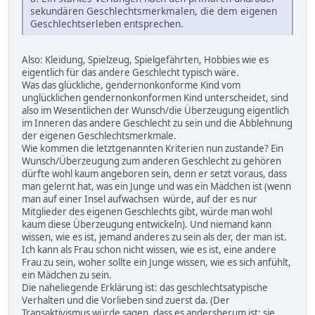
sekundären Geschlechtsmerkmalen, die dem eigenen
Geschlechtserleben entsprechen.
Also: Kleidung, Spielzeug, Spielgefährten, Hobbies wie es
eigentlich für das andere Geschlecht typisch wäre.
Was das glückliche, gendernonkonforme Kind vom
unglücklichen gendernonkonformen Kind unterscheidet, sind
also im Wesentlichen der Wunsch/die Überzeugung eigentlich
im Inneren das andere Geschlecht zu sein und die Abblehnung
der eigenen Geschlechtsmerkmale.
Wie kommen die letztgenannten Kriterien nun zustande? Ein
Wunsch/Überzeugung zum anderen Geschlecht zu gehören
dürfte wohl kaum angeboren sein, denn er setzt voraus, dass
man gelernt hat, was ein Junge und was ein Mädchen ist (wenn
man auf einer Insel aufwachsen würde, auf der es nur
Mitglieder des eigenen Geschlechts gibt, würde man wohl
kaum diese Überzeugung entwickeln). Und niemand kann
wissen, wie es ist, jemand anderes zu sein als der, der man ist.
Ich kann als Frau schon nicht wissen, wie es ist, eine andere
Frau zu sein, woher sollte ein Junge wissen, wie es sich anfühlt,
ein Mädchen zu sein.
Die naheliegende Erklärung ist: das geschlechtsatypische
Verhalten und die Vorlieben sind zuerst da. (Der
Transaktivismus würde sagen, dass es andersherum ist: sie