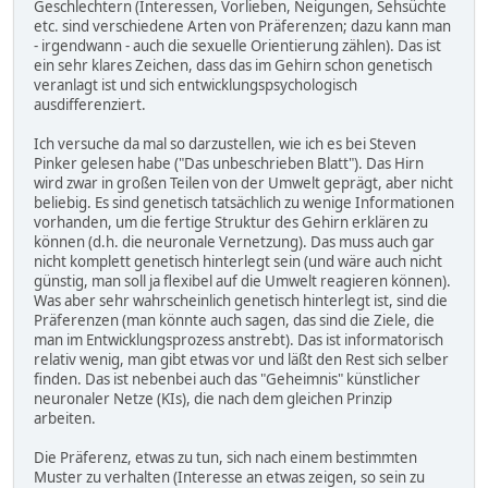
Geschlechtern (Interessen, Vorlieben, Neigungen, Sehsüchte
etc. sind verschiedene Arten von Präferenzen; dazu kann man
- irgendwann - auch die sexuelle Orientierung zählen). Das ist
ein sehr klares Zeichen, dass das im Gehirn schon genetisch
veranlagt ist und sich entwicklungspsychologisch
ausdifferenziert.
Ich versuche da mal so darzustellen, wie ich es bei Steven
Pinker gelesen habe ("Das unbeschrieben Blatt"). Das Hirn
wird zwar in großen Teilen von der Umwelt geprägt, aber nicht
beliebig. Es sind genetisch tatsächlich zu wenige Informationen
vorhanden, um die fertige Struktur des Gehirn erklären zu
können (d.h. die neuronale Vernetzung). Das muss auch gar
nicht komplett genetisch hinterlegt sein (und wäre auch nicht
günstig, man soll ja flexibel auf die Umwelt reagieren können).
Was aber sehr wahrscheinlich genetisch hinterlegt ist, sind die
Präferenzen (man könnte auch sagen, das sind die Ziele, die
man im Entwicklungsprozess anstrebt). Das ist informatorisch
relativ wenig, man gibt etwas vor und läßt den Rest sich selber
finden. Das ist nebenbei auch das "Geheimnis" künstlicher
neuronaler Netze (KIs), die nach dem gleichen Prinzip
arbeiten.
Die Präferenz, etwas zu tun, sich nach einem bestimmten
Muster zu verhalten (Interesse an etwas zeigen, so sein zu