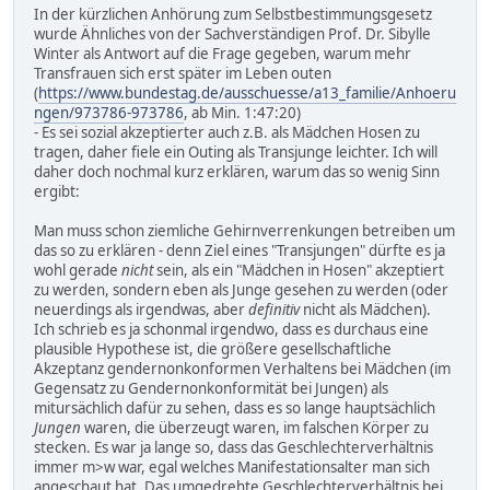
In der kürzlichen Anhörung zum Selbstbestimmungsgesetz
wurde Ähnliches von der Sachverständigen Prof. Dr. Sibylle
Winter als Antwort auf die Frage gegeben, warum mehr
Transfrauen sich erst später im Leben outen
(
https://www.bundestag.de/ausschuesse/a13_familie/Anhoeru
ngen/973786-973786
, ab Min. 1:47:20)
- Es sei sozial akzeptierter auch z.B. als Mädchen Hosen zu
tragen, daher fiele ein Outing als Transjunge leichter. Ich will
daher doch nochmal kurz erklären, warum das so wenig Sinn
ergibt:
Man muss schon ziemliche Gehirnverrenkungen betreiben um
das so zu erklären - denn Ziel eines "Transjungen" dürfte es ja
wohl gerade
nicht
sein, als ein "Mädchen in Hosen" akzeptiert
zu werden, sondern eben als Junge gesehen zu werden (oder
neuerdings als irgendwas, aber
definitiv
nicht als Mädchen).
Ich schrieb es ja schonmal irgendwo, dass es durchaus eine
plausible Hypothese ist, die größere gesellschaftliche
Akzeptanz gendernonkonformen Verhaltens bei Mädchen (im
Gegensatz zu Gendernonkonformität bei Jungen) als
mitursächlich dafür zu sehen, dass es so lange hauptsächlich
Jungen
waren, die überzeugt waren, im falschen Körper zu
stecken. Es war ja lange so, dass das Geschlechterverhältnis
immer m>w war, egal welches Manifestationsalter man sich
angeschaut hat. Das umgedrehte Geschlechterverhältnis bei