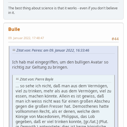
The best thing about science is that it works - even if you don't believe
in it.
Bulle
09. Januar 2022, 17:48:47
#44
Zitat von: Peiresc am 09. Januar 2022, 16:33:46
Ich hab mal eingegriffen, um den bulligen Avatar so
richtig zur Geltung zu bringen.
Zitat von: Pierre Bayle
... so sehe ich nicht, daß man aus dem Vermögen,
viel zu trinken, mehr als aus dem Vermögen, viel zu
essen, machen könnte. Allein es ist gewiss, daß
man ich weiss nicht was für einen großen Abscheu
gegen die großen Fresser hat. Demosthenes hatte
vollkommen Recht, als er denen, welche dem
Könige von Macedonien, Philippus, das Lob
gegeben, daß er viel trinken konnte, [gr./lat.] (Plut.
in Demosth
.) antwortete: dies ist keine königliche