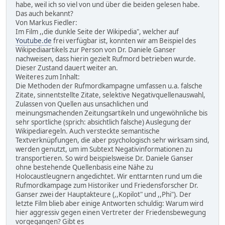
habe, weil ich so viel von und über die beiden gelesen habe.
Das auch bekannt?
Von Markus Fiedler:
Im Film ,,die dunkle Seite der Wikipedia", welcher auf
Youtube.de
frei verfügbar ist, konnten wir am Beispiel des
Wikipediaartikels zur Person von Dr. Daniele Ganser
nachweisen, dass hierin gezielt Rufmord betrieben wurde.
Dieser Zustand dauert weiter an.
Weiteres zum Inhalt:
Die Methoden der Rufmordkampagne umfassen u.a. falsche
Zitate, sinnentstellte Zitate, selektive Negativquellenauswahl,
Zulassen von Quellen aus unsachlichen und
meinungsmachenden Zeitungsartikeln und ungewöhnliche bis
sehr sportliche (sprich: absichtlich falsche) Auslegung der
Wikipediaregeln. Auch versteckte semantische
Textverknüpfungen, die aber psychologisch sehr wirksam sind,
werden genutzt, um im Subtext Negativinformationen zu
transportieren. So wird beispielsweise Dr. Daniele Ganser
ohne bestehende Quellenbasis eine Nähe zu
Holocaustleugnern angedichtet. Wir enttarnten rund um die
Rufmordkampage zum Historiker und Friedensforscher Dr.
Ganser zwei der Hauptakteure (,,Kopilot" und ,,Phi"). Der
letzte Film blieb aber einige Antworten schuldig: Warum wird
hier aggressiv gegen einen Vertreter der Friedensbewegung
vorgegangen? Gibt es