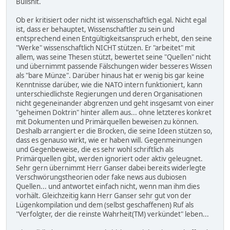
Bullshit.
Ob er kritisiert oder nicht ist wissenschaftlich egal. Nicht egal
ist, dass er behauptet, Wissenschaftler zu sein und
entsprechend einen Entgültigkeitsanspruch erhebt, den seine
"Werke" wissenschaftlich NICHT stützen. Er "arbeitet" mit
allem, was seine Thesen stützt, bewertet seine "Quellen" nicht
und übernimmt passende Fälschungen wider besseres Wissen
als "bare Münze". Darüber hinaus hat er wenig bis gar keine
Kenntnisse darüber, wie die NATO intern funktioniert, kann
unterschiedlichste Regierungen und deren Organisationen
nicht gegeneinander abgrenzen und geht insgesamt von einer
"geheimen Doktrin" hinter allem aus... ohne letzteres konkret
mit Dokumenten und Primärquellen beweisen zu können.
Deshalb arrangiert er die Brocken, die seine Ideen stützen so,
dass es genauso wirkt, wie er haben will. Gegenmeinungen
und Gegenbeweise, die es sehr wohl schriftlich als
Primärquellen gibt, werden ignoriert oder aktiv geleugnet.
Sehr gern übernimmt Herr Ganser dabei bereits widerlegte
Verschwörungstheorien oder fake news aus dubiosen
Quellen... und antwortet einfach nicht, wenn man ihm dies
vorhält. Gleichzeitig kann Herr Ganser sehr gut von der
Lügenkompilation und dem (selbst geschaffenen) Ruf als
"Verfolgter, der die reinste Wahrheit(TM) verkündet" leben...