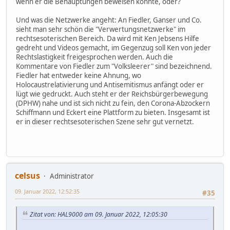
wenn er die Behauptungen beweisen könnte, oder?
Und was die Netzwerke angeht: An Fiedler, Ganser und Co.
sieht man sehr schön die "Verwertungsnetzwerke" im
rechtsesoterischen Bereich. Da wird mit Ken Jebsens Hilfe
gedreht und Videos gemacht, im Gegenzug soll Ken von jeder
Rechtslastigkeit freigesprochen werden. Auch die
Kommentare von Fiedler zum "Volksleerer" sind bezeichnend.
Fiedler hat entweder keine Ahnung, wo
Holocaustrelativierung und Antisemitismus anfängt oder er
lügt wie gedruckt. Auch steht er der Reichsbürgerbewegung
(DPHW) nahe und ist sich nicht zu fein, den Corona-Abzockern
Schiffmann und Eckert eine Plattform zu bieten. Insgesamt ist
er in dieser rechtsesoterischen Szene sehr gut vernetzt.
celsus
Administrator
09. Januar 2022, 12:52:35
#35
Zitat von: HAL9000 am 09. Januar 2022, 12:05:30