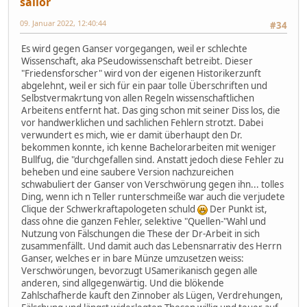
sailor
09. Januar 2022, 12:40:44
#34
Es wird gegen Ganser vorgegangen, weil er schlechte
Wissenschaft, aka PSeudowissenschaft betreibt. Dieser
"Friedensforscher" wird von der eigenen Historikerzunft
abgelehnt, weil er sich für ein paar tolle Überschriften und
Selbstvermakrtung von allen Regeln wissenschaftlichen
Arbeitens entfernt hat. Das ging schon mit seiner Diss los, die
vor handwerklichen und sachlichen Fehlern strotzt. Dabei
verwundert es mich, wie er damit überhaupt den Dr.
bekommen konnte, ich kenne Bachelorarbeiten mit weniger
Bullfug, die "durchgefallen sind. Anstatt jedoch diese Fehler zu
beheben und eine saubere Version nachzureichen
schwabuliert der Ganser von Verschwörung gegen ihn... tolles
Ding, wenn ich n Teller runterschmeiße war auch die verjudete
Clique der Schwerkraftapologeten schuld
Der Punkt ist,
dass ohne die ganzen Fehler, selektive "Quellen-"Wahl und
Nutzung von Fälschungen die These der Dr-Arbeit in sich
zusammenfällt. Und damit auch das Lebensnarrativ des Herrn
Ganser, welches er in bare Münze umzusetzen weiss:
Verschwörungen, bevorzugt USamerikanisch gegen alle
anderen, sind allgegenwärtig. Und die blökende
Zahlschafherde kauft den Zinnober als Lügen, Verdrehungen,