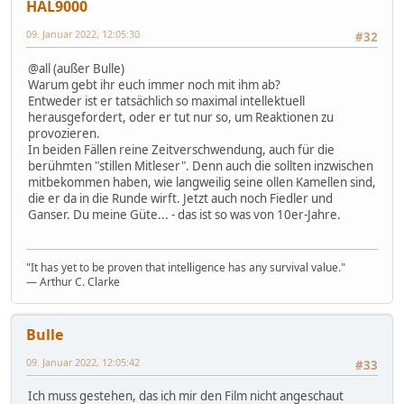
HAL9000
09. Januar 2022, 12:05:30
#32
@all (außer Bulle)
Warum gebt ihr euch immer noch mit ihm ab?
Entweder ist er tatsächlich so maximal intellektuell
herausgefordert, oder er tut nur so, um Reaktionen zu
provozieren.
In beiden Fällen reine Zeitverschwendung, auch für die
berühmten "stillen Mitleser". Denn auch die sollten inzwischen
mitbekommen haben, wie langweilig seine ollen Kamellen sind,
die er da in die Runde wirft. Jetzt auch noch Fiedler und
Ganser. Du meine Güte... - das ist so was von 10er-Jahre.
"It has yet to be proven that intelligence has any survival value."
― Arthur C. Clarke
Bulle
09. Januar 2022, 12:05:42
#33
Ich muss gestehen, das ich mir den Film nicht angeschaut