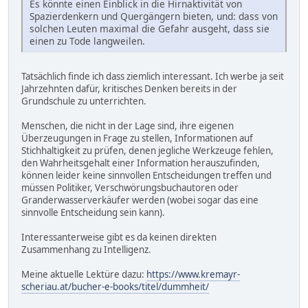
Es könnte einen Einblick in die Hirnaktivität von
Spazierdenkern und Quergängern bieten, und: dass von
solchen Leuten maximal die Gefahr ausgeht, dass sie
einen zu Tode langweilen.
Tatsächlich finde ich dass ziemlich interessant. Ich werbe ja seit
Jahrzehnten dafür, kritisches Denken bereits in der
Grundschule zu unterrichten.
Menschen, die nicht in der Lage sind, ihre eigenen
Überzeugungen in Frage zu stellen, Informationen auf
Stichhaltigkeit zu prüfen, denen jegliche Werkzeuge fehlen,
den Wahrheitsgehalt einer Information herauszufinden,
können leider keine sinnvollen Entscheidungen treffen und
müssen Politiker, Verschwörungsbuchautoren oder
Granderwasserverkäufer werden (wobei sogar das eine
sinnvolle Entscheidung sein kann).
Interessanterweise gibt es da keinen direkten
Zusammenhang zu Intelligenz.
Meine aktuelle Lektüre dazu:
https://www.kremayr-
scheriau.at/bucher-e-books/titel/dummheit/