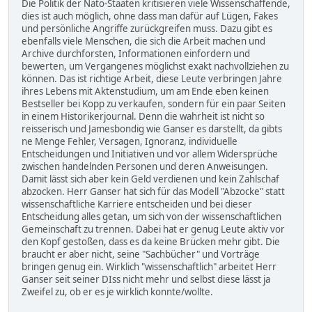
Die Politik der Nato-Staaten kritisieren viele Wissenschaffende,
dies ist auch möglich, ohne dass man dafür auf Lügen, Fakes
und persönliche Angriffe zurückgreifen muss. Dazu gibt es
ebenfalls viele Menschen, die sich die Arbeit machen und
Archive durchforsten, Informationen einfordern und
bewerten, um Vergangenes möglichst exakt nachvollziehen zu
können. Das ist richtige Arbeit, diese Leute verbringen Jahre
ihres Lebens mit Aktenstudium, um am Ende eben keinen
Bestseller bei Kopp zu verkaufen, sondern für ein paar Seiten
in einem Historikerjournal. Denn die wahrheit ist nicht so
reisserisch und Jamesbondig wie Ganser es darstellt, da gibts
ne Menge Fehler, Versagen, Ignoranz, individuelle
Entscheidungen und Initiativen und vor allem Widersprüche
zwischen handelnden Personen und deren Anweisungen.
Damit lässt sich aber kein Geld verdienen und kein Zahlschaf
abzocken. Herr Ganser hat sich für das Modell "Abzocke" statt
wissenschaftliche Karriere entscheiden und bei dieser
Entscheidung alles getan, um sich von der wissenschaftlichen
Gemeinschaft zu trennen. Dabei hat er genug Leute aktiv vor
den Kopf gestoßen, dass es da keine Brücken mehr gibt. Die
braucht er aber nicht, seine "Sachbücher" und Vorträge
bringen genug ein. Wirklich "wissenschaftlich" arbeitet Herr
Ganser seit seiner DIss nicht mehr und selbst diese lässt ja
Zweifel zu, ob er es je wirklich konnte/wollte.