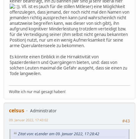
keiner beantragt, ihn zu bannen (wir sind ja sehr liberal hier
). Vll. ist es (auch für die stillen Mitleser) eine Möglichkeit
offenzulegen, dass jemand, der noch nicht mal den Namen von
jemanden richtig aussprechen kann (und wahrscheinlich nicht
ansatzweise begreifen kann, was dieser von sich gibt), ihn
aufgrund kognitiver Minderleistung trotzdem verteidigt bzw.
für die Verteidigung seiner (ihm selbst nicht genau bekannten
Position) nutzt, nur um ein wenig Aufmerksamkeit für seine
arme Querulantenseele zu bekommen.
Es könnte einen Einblick in die Hirnaktivität von
Spazierdenkern und Quergängern bieten, und: dass von
solchen Leuten maximal die Gefahr ausgeht, dass sie einen zu
Tode langweilen.
Wollte ich nur mal gesagt haben!
celsus
Administrator
09. Januar 2022, 17:43:02
#43
Zitat von: eLender am 09. Januar 2022, 17:28:42