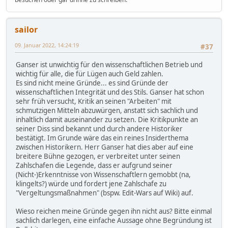
sailor
09. Januar 2022, 14:24:19
#37
Ganser ist unwichtig für den wissenschaftlichen Betrieb und
wichtig für alle, die für Lügen auch Geld zahlen.
Es sind nicht meine Gründe... es sind Gründe der
wissenschaftlichen Integrität und des Stils. Ganser hat schon
sehr früh versucht, Kritik an seinen "Arbeiten" mit
schmutzigen Mitteln abzuwürgen, anstatt sich sachlich und
inhaltlich damit auseinander zu setzen. Die Kritikpunkte an
seiner Diss sind bekannt und durch andere Historiker
bestätigt. Im Grunde wäre das ein reines Insiderthema
zwischen Historikern. Herr Ganser hat dies aber auf eine
breitere Bühne gezogen, er verbreitet unter seinen
Zahlschafen die Legende, dass er aufgrund seiner
(Nicht-)Erkenntnisse von Wissenschaftlern gemobbt (na,
klingelts?) würde und fordert jene Zahlschafe zu
"Vergeltungsmaßnahmen" (bspw. Edit-Wars auf Wiki) auf.
Wieso reichen meine Gründe gegen ihn nicht aus? Bitte einmal
sachlich darlegen, eine einfache Aussage ohne Begründung ist