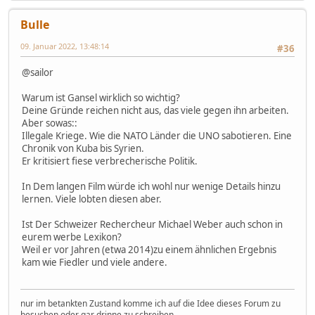
Bulle
09. Januar 2022, 13:48:14
#36
@sailor
Warum ist Gansel wirklich so wichtig?
Deine Gründe reichen nicht aus, das viele gegen ihn arbeiten.
Aber sowas::
Illegale Kriege. Wie die NATO Länder die UNO sabotieren. Eine
Chronik von Kuba bis Syrien.
Er kritisiert fiese verbrecherische Politik.
In Dem langen Film würde ich wohl nur wenige Details hinzu
lernen. Viele lobten diesen aber.
Ist Der Schweizer Rechercheur Michael Weber auch schon in
eurem werbe Lexikon?
Weil er vor Jahren (etwa 2014)zu einem ähnlichen Ergebnis
kam wie Fiedler und viele andere.
nur im betankten Zustand komme ich auf die Idee dieses Forum zu
besuchen oder gar drinne zu schreiben.