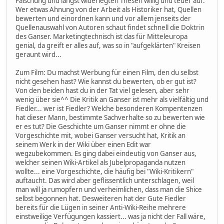
Fälschung und längst widerlegten Thesen willig und teuer auf.
Wer etwas Ahnung von der Arbeit als Historiker hat, Quellen
bewerten und einordnen kann und vor allem jenseits der
Quellenauswahl von Autoren schaut findet schnell die Doktrin
des Ganser. Marketingtechnisch ist das für Mitteleuropa
genial, da greift er alles auf, was so in "aufgeklärten" Kreisen
geraunt wird...
Zum Film: Du machst Werbung für einen Film, den du selbst
nicht gesehen hast? Wie kannst du bewerten, ob er gut ist?
Von den beiden hast du in der Tat viel gelesen, aber sehr
wenig über sie^^ Die Kritik an Ganser ist mehr als vielfältig und
Fiedler... wer ist Fiedler? Welche besonderen Kompentenzen
hat dieser Mann, bestimmte Sachverhalte so zu bewerten wie
er es tut? Die Geschichte um Ganser nimmt er ohne die
Vorgeschichte mit, wobei Ganser versucht hat, Kritik an
seinem Werk in der Wiki über einen Edit war
wegzubekommen. Es ging dabei eindeutig von Ganser aus,
welcher seinen Wiki-Artikel als Jubelpropaganda nutzen
wollte... eine Vorgeschichte, die häufig bei "Wiki-Kritikern"
auftaucht. Das wird aber geflissentlich unterschlagen, weil
man will ja rumopfern und verheimlichen, dass man die Shice
selbst begonnen hat. Desweiteren hat der Gute Fiedler
bereits für die Lügen in seiner Anti-Wiki-Reihe mehrere
einstweilige Verfügungen kassiert... was ja nicht der Fall wäre,