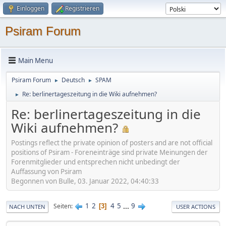
Einloggen
Registrieren
Psiram Forum
Main Menu
Psiram Forum
Deutsch
SPAM
►
►
Re: berlinertageszeitung in die Wiki aufnehmen?
►
Re: berlinertageszeitung in die
Wiki aufnehmen?
Postings reflect the private opinion of posters and are not official
positions of Psiram - Foreneinträge sind private Meinungen der
Forenmitglieder und entsprechen nicht unbedingt der
Auffassung von Psiram
Begonnen von Bulle, 03. Januar 2022, 04:40:33
1
2
4
5
...
9
Seiten
3
NACH UNTEN
USER ACTIONS