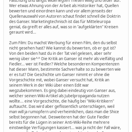
Fälschung und längst widerlegten Thesen willig und teuer auf.
Wer etwas Ahnung von der Arbeit als Historiker hat, Quellen
bewerten und einordnen kann und vor allem jenseits der
Quellenauswahl von Autoren schaut findet schnell die Doktrin
des Ganser. Marketingtechnisch ist das für Mitteleuropa
genial, da greift er alles auf, was so in "aufgeklärten" Kreisen
geraunt wird...
Zum Film: Du machst Werbung für einen Film, den du selbst
nicht gesehen hast? Wie kannst du bewerten, ob er gut ist?
Von den beiden hast du in der Tat viel gelesen, aber sehr
wenig über sie^^ Die Kritik an Ganser ist mehr als vielfältig und
Fiedler... wer ist Fiedler? Welche besonderen Kompentenzen
hat dieser Mann, bestimmte Sachverhalte so zu bewerten wie
er es tut? Die Geschichte um Ganser nimmt er ohne die
Vorgeschichte mit, wobei Ganser versucht hat, Kritik an
seinem Werk in der Wiki über einen Edit war
wegzubekommen. Es ging dabei eindeutig von Ganser aus,
welcher seinen Wiki-Artikel als Jubelpropaganda nutzen
wollte... eine Vorgeschichte, die häufig bei "Wiki-Kritikern"
auftaucht. Das wird aber geflissentlich unterschlagen, weil
man will ja rumopfern und verheimlichen, dass man die Shice
selbst begonnen hat. Desweiteren hat der Gute Fiedler
bereits für die Lügen in seiner Anti-Wiki-Reihe mehrere
einstweilige Verfügungen kassiert... was ja nicht der Fall wäre,