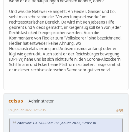
wenn er die Behauptungen beweisen könnte, oder?
Und was die Netzwerke angeht: An Fiedler, Ganser und Co.
sieht man sehr schön die "Verwertungsnetzwerke" im
rechtsesoterischen Bereich. Da wird mit Ken Jebsens Hilfe
gedreht und Videos gemacht, im Gegenzug soll Ken von jeder
Rechtslastigkeit freigesprochen werden. Auch die
Kommentare von Fiedler zum "Volksleerer" sind bezeichnend.
Fiedler hat entweder keine Ahnung, wo
Holocaustrelativierung und Antisemitismus anfängt oder er
lügt wie gedruckt. Auch steht er der Reichsbürgerbewegung
(DPHW) nahe und ist sich nicht zu fein, den Corona-Abzockern
Schiffmann und Eckert eine Plattform zu bieten. Insgesamt ist
er in dieser rechtsesoterischen Szene sehr gut vernetzt.
celsus
Administrator
09. Januar 2022, 12:52:35
#35
Zitat von: HAL9000 am 09. Januar 2022, 12:05:30