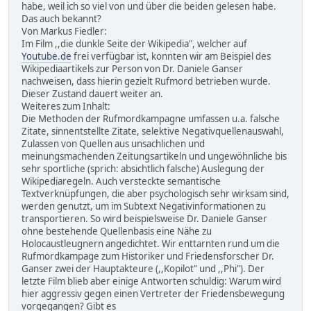
habe, weil ich so viel von und über die beiden gelesen habe.
Das auch bekannt?
Von Markus Fiedler:
Im Film ,,die dunkle Seite der Wikipedia", welcher auf
Youtube.de
frei verfügbar ist, konnten wir am Beispiel des
Wikipediaartikels zur Person von Dr. Daniele Ganser
nachweisen, dass hierin gezielt Rufmord betrieben wurde.
Dieser Zustand dauert weiter an.
Weiteres zum Inhalt:
Die Methoden der Rufmordkampagne umfassen u.a. falsche
Zitate, sinnentstellte Zitate, selektive Negativquellenauswahl,
Zulassen von Quellen aus unsachlichen und
meinungsmachenden Zeitungsartikeln und ungewöhnliche bis
sehr sportliche (sprich: absichtlich falsche) Auslegung der
Wikipediaregeln. Auch versteckte semantische
Textverknüpfungen, die aber psychologisch sehr wirksam sind,
werden genutzt, um im Subtext Negativinformationen zu
transportieren. So wird beispielsweise Dr. Daniele Ganser
ohne bestehende Quellenbasis eine Nähe zu
Holocaustleugnern angedichtet. Wir enttarnten rund um die
Rufmordkampage zum Historiker und Friedensforscher Dr.
Ganser zwei der Hauptakteure (,,Kopilot" und ,,Phi"). Der
letzte Film blieb aber einige Antworten schuldig: Warum wird
hier aggressiv gegen einen Vertreter der Friedensbewegung
vorgegangen? Gibt es