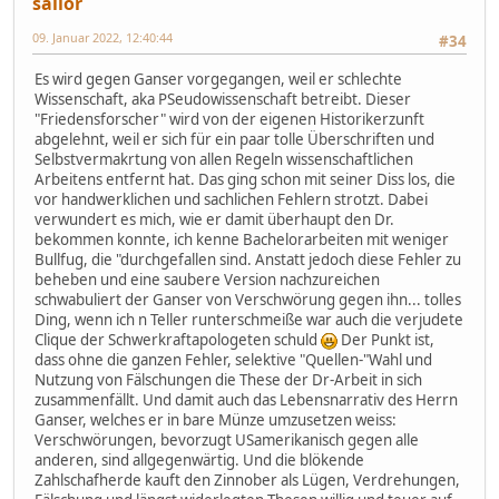
sailor
09. Januar 2022, 12:40:44
#34
Es wird gegen Ganser vorgegangen, weil er schlechte
Wissenschaft, aka PSeudowissenschaft betreibt. Dieser
"Friedensforscher" wird von der eigenen Historikerzunft
abgelehnt, weil er sich für ein paar tolle Überschriften und
Selbstvermakrtung von allen Regeln wissenschaftlichen
Arbeitens entfernt hat. Das ging schon mit seiner Diss los, die
vor handwerklichen und sachlichen Fehlern strotzt. Dabei
verwundert es mich, wie er damit überhaupt den Dr.
bekommen konnte, ich kenne Bachelorarbeiten mit weniger
Bullfug, die "durchgefallen sind. Anstatt jedoch diese Fehler zu
beheben und eine saubere Version nachzureichen
schwabuliert der Ganser von Verschwörung gegen ihn... tolles
Ding, wenn ich n Teller runterschmeiße war auch die verjudete
Clique der Schwerkraftapologeten schuld
Der Punkt ist,
dass ohne die ganzen Fehler, selektive "Quellen-"Wahl und
Nutzung von Fälschungen die These der Dr-Arbeit in sich
zusammenfällt. Und damit auch das Lebensnarrativ des Herrn
Ganser, welches er in bare Münze umzusetzen weiss:
Verschwörungen, bevorzugt USamerikanisch gegen alle
anderen, sind allgegenwärtig. Und die blökende
Zahlschafherde kauft den Zinnober als Lügen, Verdrehungen,