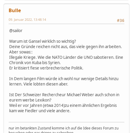
Bulle
09. Januar 2022, 13:48:14
#36
@sailor
Warum ist Gansel wirklich so wichtig?
Deine Gründe reichen nicht aus, das viele gegen ihn arbeiten.
Aber sowas::
Illegale Kriege. Wie die NATO Länder die UNO sabotieren. Eine
Chronik von Kuba bis Syrien.
Er kritisiert fiese verbrecherische Politik.
In Dem langen Film würde ich wohl nur wenige Details hinzu
lernen. Viele lobten diesen aber.
Ist Der Schweizer Rechercheur Michael Weber auch schon in
eurem werbe Lexikon?
Weil er vor Jahren (etwa 2014)zu einem ähnlichen Ergebnis
kam wie Fiedler und viele andere.
nur im betankten Zustand komme ich auf die Idee dieses Forum zu
besuchen oder gar drinne zu schreiben.