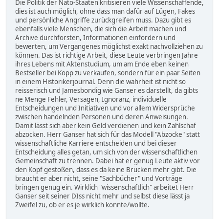
Die Politik der Nato-Staaten kritisieren viele Wissenschaffende,
dies ist auch möglich, ohne dass man dafür auf Lügen, Fakes
und persönliche Angriffe zurückgreifen muss. Dazu gibt es
ebenfalls viele Menschen, die sich die Arbeit machen und
Archive durchforsten, Informationen einfordern und
bewerten, um Vergangenes möglichst exakt nachvollziehen zu
können. Das ist richtige Arbeit, diese Leute verbringen Jahre
ihres Lebens mit Aktenstudium, um am Ende eben keinen
Bestseller bei Kopp zu verkaufen, sondern für ein paar Seiten
in einem Historikerjournal. Denn die wahrheit ist nicht so
reisserisch und Jamesbondig wie Ganser es darstellt, da gibts
ne Menge Fehler, Versagen, Ignoranz, individuelle
Entscheidungen und Initiativen und vor allem Widersprüche
zwischen handelnden Personen und deren Anweisungen.
Damit lässt sich aber kein Geld verdienen und kein Zahlschaf
abzocken. Herr Ganser hat sich für das Modell "Abzocke" statt
wissenschaftliche Karriere entscheiden und bei dieser
Entscheidung alles getan, um sich von der wissenschaftlichen
Gemeinschaft zu trennen. Dabei hat er genug Leute aktiv vor
den Kopf gestoßen, dass es da keine Brücken mehr gibt. Die
braucht er aber nicht, seine "Sachbücher" und Vorträge
bringen genug ein. Wirklich "wissenschaftlich" arbeitet Herr
Ganser seit seiner DIss nicht mehr und selbst diese lässt ja
Zweifel zu, ob er es je wirklich konnte/wollte.