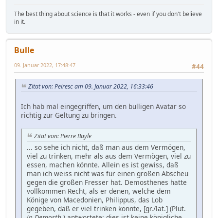
The best thing about science is that it works - even if you don't believe
in it.
Bulle
09. Januar 2022, 17:48:47
#44
Zitat von: Peiresc am 09. Januar 2022, 16:33:46
Ich hab mal eingegriffen, um den bulligen Avatar so
richtig zur Geltung zu bringen.
Zitat von: Pierre Bayle
... so sehe ich nicht, daß man aus dem Vermögen,
viel zu trinken, mehr als aus dem Vermögen, viel zu
essen, machen könnte. Allein es ist gewiss, daß
man ich weiss nicht was für einen großen Abscheu
gegen die großen Fresser hat. Demosthenes hatte
vollkommen Recht, als er denen, welche dem
Könige von Macedonien, Philippus, das Lob
gegeben, daß er viel trinken konnte, [gr./lat.] (Plut.
in Demosth
.) antwortete: dies ist keine königliche