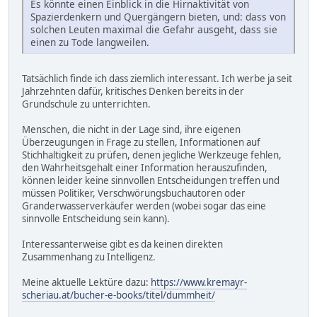
Es könnte einen Einblick in die Hirnaktivität von
Spazierdenkern und Quergängern bieten, und: dass von
solchen Leuten maximal die Gefahr ausgeht, dass sie
einen zu Tode langweilen.
Tatsächlich finde ich dass ziemlich interessant. Ich werbe ja seit
Jahrzehnten dafür, kritisches Denken bereits in der
Grundschule zu unterrichten.
Menschen, die nicht in der Lage sind, ihre eigenen
Überzeugungen in Frage zu stellen, Informationen auf
Stichhaltigkeit zu prüfen, denen jegliche Werkzeuge fehlen,
den Wahrheitsgehalt einer Information herauszufinden,
können leider keine sinnvollen Entscheidungen treffen und
müssen Politiker, Verschwörungsbuchautoren oder
Granderwasserverkäufer werden (wobei sogar das eine
sinnvolle Entscheidung sein kann).
Interessanterweise gibt es da keinen direkten
Zusammenhang zu Intelligenz.
Meine aktuelle Lektüre dazu:
https://www.kremayr-
scheriau.at/bucher-e-books/titel/dummheit/