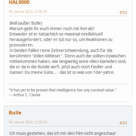
HAL9000
09. Januar 2022, 12:05:30
#32
@all (außer Bulle)
Warum gebt ihr euch immer noch mit ihm ab?
Entweder ist er tatsächlich so maximal intellektuell
herausgefordert, oder er tut nur so, um Reaktionen zu
provozieren.
In beiden Fällen reine Zeitverschwendung, auch für die
berühmten "stillen Mitleser". Denn auch die sollten inzwischen
mitbekommen haben, wie langweilig seine ollen Kamellen sind,
die er da in die Runde wirft. Jetzt auch noch Fiedler und
Ganser. Du meine Güte... - das ist so was von 10er-Jahre.
"It has yet to be proven that intelligence has any survival value."
― Arthur C. Clarke
Bulle
09. Januar 2022, 12:05:42
#33
Ich muss gestehen, das ich mir den Film nicht angeschaut