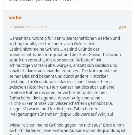
sailor
09. Januar 2022, 14:24:19
#37
Ganser ist unwichtig für den wissenschaftlichen Betrieb und
wichtig für alle, die für Lügen auch Geld zahlen.
Es sind nicht meine Gründe... es sind Gründe der
wissenschaftlichen Integrität und des Stils. Ganser hat schon
sehr früh versucht, Kritik an seinen "Arbeiten" mit
schmutzigen Mitteln abzuwürgen, anstatt sich sachlich und
inhaltlich damit auseinander zu setzen. Die Kritikpunkte an
seiner Diss sind bekannt und durch andere Historiker
bestätigt. Im Grunde wäre das ein reines Insiderthema
zwischen Historikern. Herr Ganser hat dies aber auf eine
breitere Bühne gezogen, er verbreitet unter seinen
Zahlschafen die Legende, dass er aufgrund seiner
(Nicht-)Erkenntnisse von Wissenschaftlern gemobbt (na,
klingelts?) würde und fordert jene Zahlschafe zu
"Vergeltungsmaßnahmen" (bspw. Edit-Wars auf Wiki) auf.
Wieso reichen meine Gründe gegen ihn nicht aus? Bitte einmal
sachlich darlegen, eine einfache Aussage ohne Begründung ist