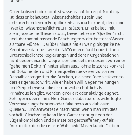
Bullshit.
Ob er kritisiert oder nicht ist wissenschaftlich egal. Nicht egal
ist, dass er behauptet, Wissenschaftler zu sein und
entsprechend einen Entgültigkeitsanspruch erhebt, den seine
"Werke" wissenschaftlich NICHT stützen. Er "arbeitet" mit
allem, was seine Thesen stützt, bewertet seine "Quellen" nicht
und übernimmt passende Fälschungen wider besseres Wissen
als "bare Münze". Darüber hinaus hat er wenig bis gar keine
Kenntnisse darüber, wie die NATO intern funktioniert, kann
unterschiedlichste Regierungen und deren Organisationen
nicht gegeneinander abgrenzen und geht insgesamt von einer
"geheimen Doktrin" hinter allem aus... ohne letzteres konkret
mit Dokumenten und Primärquellen beweisen zu können.
Deshalb arrangiert er die Brocken, die seine Ideen stützen so,
dass es genauso wirkt, wie er haben will. Gegenmeinungen
und Gegenbeweise, die es sehr wohl schriftlich als
Primärquellen gibt, werden ignoriert oder aktiv geleugnet.
Sehr gern übernimmt Herr Ganser dabei bereits widerlegte
Verschwörungstheorien oder fake news aus dubiosen
Quellen... und antwortet einfach nicht, wenn man ihm dies
vorhält. Gleichzeitig kann Herr Ganser sehr gut von der
Lügenkompilation und dem (selbst geschaffenen) Ruf als
"Verfolgter, der die reinste Wahrheit(TM) verkündet" leben...