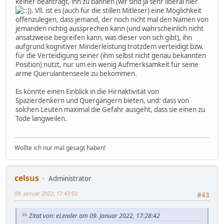
keiner beantragt, ihn zu bannen (wir sind ja sehr liberal hier
). Vll. ist es (auch für die stillen Mitleser) eine Möglichkeit
offenzulegen, dass jemand, der noch nicht mal den Namen von
jemanden richtig aussprechen kann (und wahrscheinlich nicht
ansatzweise begreifen kann, was dieser von sich gibt), ihn
aufgrund kognitiver Minderleistung trotzdem verteidigt bzw.
für die Verteidigung seiner (ihm selbst nicht genau bekannten
Position) nutzt, nur um ein wenig Aufmerksamkeit für seine
arme Querulantenseele zu bekommen.
Es könnte einen Einblick in die Hirnaktivität von
Spazierdenkern und Quergängern bieten, und: dass von
solchen Leuten maximal die Gefahr ausgeht, dass sie einen zu
Tode langweilen.
Wollte ich nur mal gesagt haben!
celsus
Administrator
09. Januar 2022, 17:43:02
#43
Zitat von: eLender am 09. Januar 2022, 17:28:42