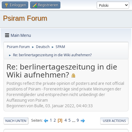
Einloggen
Registrieren
Psiram Forum
Main Menu
Psiram Forum
Deutsch
SPAM
►
►
Re: berlinertageszeitung in die Wiki aufnehmen?
►
Re: berlinertageszeitung in die
Wiki aufnehmen?
Postings reflect the private opinion of posters and are not official
positions of Psiram - Foreneinträge sind private Meinungen der
Forenmitglieder und entsprechen nicht unbedingt der
Auffassung von Psiram
Begonnen von Bulle, 03. Januar 2022, 04:40:33
1
2
4
5
...
9
Seiten
3
NACH UNTEN
USER ACTIONS