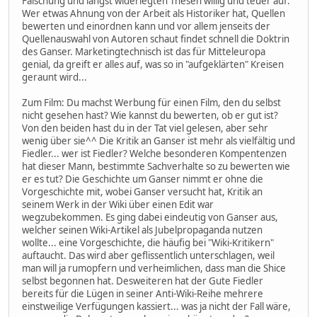
Fälschung und längst widerlegten Thesen willig und teuer auf.
Wer etwas Ahnung von der Arbeit als Historiker hat, Quellen
bewerten und einordnen kann und vor allem jenseits der
Quellenauswahl von Autoren schaut findet schnell die Doktrin
des Ganser. Marketingtechnisch ist das für Mitteleuropa
genial, da greift er alles auf, was so in "aufgeklärten" Kreisen
geraunt wird...
Zum Film: Du machst Werbung für einen Film, den du selbst
nicht gesehen hast? Wie kannst du bewerten, ob er gut ist?
Von den beiden hast du in der Tat viel gelesen, aber sehr
wenig über sie^^ Die Kritik an Ganser ist mehr als vielfältig und
Fiedler... wer ist Fiedler? Welche besonderen Kompentenzen
hat dieser Mann, bestimmte Sachverhalte so zu bewerten wie
er es tut? Die Geschichte um Ganser nimmt er ohne die
Vorgeschichte mit, wobei Ganser versucht hat, Kritik an
seinem Werk in der Wiki über einen Edit war
wegzubekommen. Es ging dabei eindeutig von Ganser aus,
welcher seinen Wiki-Artikel als Jubelpropaganda nutzen
wollte... eine Vorgeschichte, die häufig bei "Wiki-Kritikern"
auftaucht. Das wird aber geflissentlich unterschlagen, weil
man will ja rumopfern und verheimlichen, dass man die Shice
selbst begonnen hat. Desweiteren hat der Gute Fiedler
bereits für die Lügen in seiner Anti-Wiki-Reihe mehrere
einstweilige Verfügungen kassiert... was ja nicht der Fall wäre,