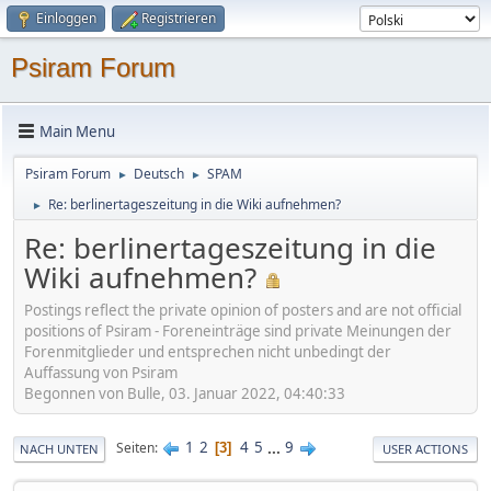
Einloggen
Registrieren
Psiram Forum
Main Menu
Psiram Forum
Deutsch
SPAM
►
►
Re: berlinertageszeitung in die Wiki aufnehmen?
►
Re: berlinertageszeitung in die
Wiki aufnehmen?
Postings reflect the private opinion of posters and are not official
positions of Psiram - Foreneinträge sind private Meinungen der
Forenmitglieder und entsprechen nicht unbedingt der
Auffassung von Psiram
Begonnen von Bulle, 03. Januar 2022, 04:40:33
1
2
4
5
...
9
Seiten
3
NACH UNTEN
USER ACTIONS