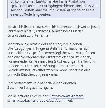
Es könnte einen Einblick in die Hirnaktivität von
Spazierdenkern und Quergängern bieten, und: dass von
solchen Leuten maximal die Gefahr ausgeht, dass sie
einen zu Tode langweilen.
Tatsächlich finde ich dass ziemlich interessant. Ich werbe ja seit
Jahrzehnten dafür, kritisches Denken bereits in der
Grundschule zu unterrichten.
Menschen, die nicht in der Lage sind, ihre eigenen
Überzeugungen in Frage zu stellen, Informationen auf
Stichhaltigkeit zu prüfen, denen jegliche Werkzeuge fehlen,
den Wahrheitsgehalt einer Information herauszufinden,
können leider keine sinnvollen Entscheidungen treffen und
müssen Politiker, Verschwörungsbuchautoren oder
Granderwasserverkäufer werden (wobei sogar das eine
sinnvolle Entscheidung sein kann).
Interessanterweise gibt es da keinen direkten
Zusammenhang zu Intelligenz.
Meine aktuelle Lektüre dazu:
https://www.kremayr-
scheriau.at/bucher-e-books/titel/dummheit/