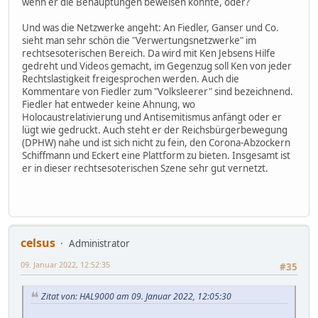
wenn er die Behauptungen beweisen könnte, oder?
Und was die Netzwerke angeht: An Fiedler, Ganser und Co.
sieht man sehr schön die "Verwertungsnetzwerke" im
rechtsesoterischen Bereich. Da wird mit Ken Jebsens Hilfe
gedreht und Videos gemacht, im Gegenzug soll Ken von jeder
Rechtslastigkeit freigesprochen werden. Auch die
Kommentare von Fiedler zum "Volksleerer" sind bezeichnend.
Fiedler hat entweder keine Ahnung, wo
Holocaustrelativierung und Antisemitismus anfängt oder er
lügt wie gedruckt. Auch steht er der Reichsbürgerbewegung
(DPHW) nahe und ist sich nicht zu fein, den Corona-Abzockern
Schiffmann und Eckert eine Plattform zu bieten. Insgesamt ist
er in dieser rechtsesoterischen Szene sehr gut vernetzt.
celsus
Administrator
09. Januar 2022, 12:52:35
#35
Zitat von: HAL9000 am 09. Januar 2022, 12:05:30