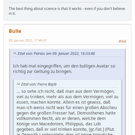
The best thing about science is that it works - even if you don't believe
in it.
Bulle
09. Januar 2022, 17:48:47
#44
Zitat von: Peiresc am 09. Januar 2022, 16:33:46
Ich hab mal eingegriffen, um den bulligen Avatar so
richtig zur Geltung zu bringen.
Zitat von: Pierre Bayle
... so sehe ich nicht, daß man aus dem Vermögen,
viel zu trinken, mehr als aus dem Vermögen, viel zu
essen, machen könnte. Allein es ist gewiss, daß
man ich weiss nicht was für einen großen Abscheu
gegen die großen Fresser hat. Demosthenes hatte
vollkommen Recht, als er denen, welche dem
Könige von Macedonien, Philippus, das Lob
gegeben, daß er viel trinken konnte, [gr./lat.] (Plut.
in Demosth
.) antwortete: dies ist keine königliche