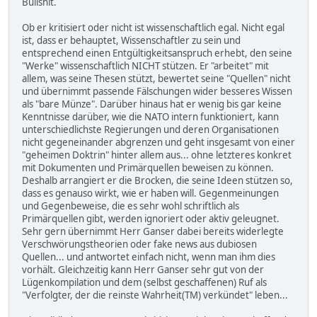
Bullshit.
Ob er kritisiert oder nicht ist wissenschaftlich egal. Nicht egal
ist, dass er behauptet, Wissenschaftler zu sein und
entsprechend einen Entgültigkeitsanspruch erhebt, den seine
"Werke" wissenschaftlich NICHT stützen. Er "arbeitet" mit
allem, was seine Thesen stützt, bewertet seine "Quellen" nicht
und übernimmt passende Fälschungen wider besseres Wissen
als "bare Münze". Darüber hinaus hat er wenig bis gar keine
Kenntnisse darüber, wie die NATO intern funktioniert, kann
unterschiedlichste Regierungen und deren Organisationen
nicht gegeneinander abgrenzen und geht insgesamt von einer
"geheimen Doktrin" hinter allem aus... ohne letzteres konkret
mit Dokumenten und Primärquellen beweisen zu können.
Deshalb arrangiert er die Brocken, die seine Ideen stützen so,
dass es genauso wirkt, wie er haben will. Gegenmeinungen
und Gegenbeweise, die es sehr wohl schriftlich als
Primärquellen gibt, werden ignoriert oder aktiv geleugnet.
Sehr gern übernimmt Herr Ganser dabei bereits widerlegte
Verschwörungstheorien oder fake news aus dubiosen
Quellen... und antwortet einfach nicht, wenn man ihm dies
vorhält. Gleichzeitig kann Herr Ganser sehr gut von der
Lügenkompilation und dem (selbst geschaffenen) Ruf als
"Verfolgter, der die reinste Wahrheit(TM) verkündet" leben...