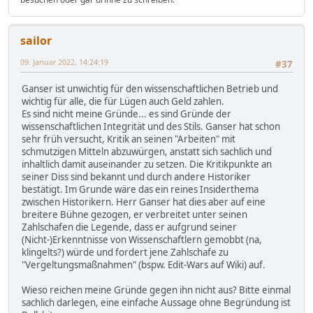
sailor
09. Januar 2022, 14:24:19
#37
Ganser ist unwichtig für den wissenschaftlichen Betrieb und
wichtig für alle, die für Lügen auch Geld zahlen.
Es sind nicht meine Gründe... es sind Gründe der
wissenschaftlichen Integrität und des Stils. Ganser hat schon
sehr früh versucht, Kritik an seinen "Arbeiten" mit
schmutzigen Mitteln abzuwürgen, anstatt sich sachlich und
inhaltlich damit auseinander zu setzen. Die Kritikpunkte an
seiner Diss sind bekannt und durch andere Historiker
bestätigt. Im Grunde wäre das ein reines Insiderthema
zwischen Historikern. Herr Ganser hat dies aber auf eine
breitere Bühne gezogen, er verbreitet unter seinen
Zahlschafen die Legende, dass er aufgrund seiner
(Nicht-)Erkenntnisse von Wissenschaftlern gemobbt (na,
klingelts?) würde und fordert jene Zahlschafe zu
"Vergeltungsmaßnahmen" (bspw. Edit-Wars auf Wiki) auf.
Wieso reichen meine Gründe gegen ihn nicht aus? Bitte einmal
sachlich darlegen, eine einfache Aussage ohne Begründung ist