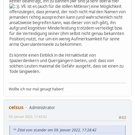
keiner beantragt, ihn zu bannen (wir sind ja sehr liberal hier
). Vll. ist es (auch für die stillen Mitleser) eine Möglichkeit
offenzulegen, dass jemand, der noch nicht mal den Namen von
jemanden richtig aussprechen kann (und wahrscheinlich nicht
ansatzweise begreifen kann, was dieser von sich gibt), ihn
aufgrund kognitiver Minderleistung trotzdem verteidigt bzw.
für die Verteidigung seiner (ihm selbst nicht genau bekannten
Position) nutzt, nur um ein wenig Aufmerksamkeit für seine
arme Querulantenseele zu bekommen.
Es könnte einen Einblick in die Hirnaktivität von
Spazierdenkern und Quergängern bieten, und: dass von
solchen Leuten maximal die Gefahr ausgeht, dass sie einen zu
Tode langweilen.
Wollte ich nur mal gesagt haben!
celsus
Administrator
09. Januar 2022, 17:43:02
#43
Zitat von: eLender am 09. Januar 2022, 17:28:42