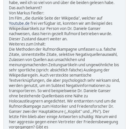
habe, weil ich so viel von und über die beiden gelesen habe.
Das auch bekannt?
Von Markus Fiedler:
Im Film ,,die dunkle Seite der Wikipedia", welcher auf
Youtube.de
frei verfügbar ist, konnten wir am Beispiel des
Wikipediaartikels zur Person von Dr. Daniele Ganser
nachweisen, dass hierin gezielt Rufmord betrieben wurde.
Dieser Zustand dauert weiter an.
Weiteres zum Inhalt:
Die Methoden der Rufmordkampagne umfassen u.a. falsche
Zitate, sinnentstellte Zitate, selektive Negativquellenauswahl,
Zulassen von Quellen aus unsachlichen und
meinungsmachenden Zeitungsartikeln und ungewöhnliche bis
sehr sportliche (sprich: absichtlich falsche) Auslegung der
Wikipediaregeln. Auch versteckte semantische
Textverknüpfungen, die aber psychologisch sehr wirksam sind,
werden genutzt, um im Subtext Negativinformationen zu
transportieren. So wird beispielsweise Dr. Daniele Ganser
ohne bestehende Quellenbasis eine Nähe zu
Holocaustleugnern angedichtet. Wir enttarnten rund um die
Rufmordkampage zum Historiker und Friedensforscher Dr.
Ganser zwei der Hauptakteure (,,Kopilot" und ,,Phi"). Der
letzte Film blieb aber einige Antworten schuldig: Warum wird
hier aggressiv gegen einen Vertreter der Friedensbewegung
vorgegangen? Gibt es