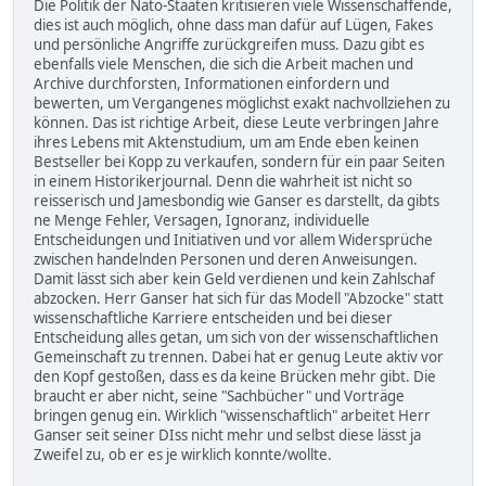
Die Politik der Nato-Staaten kritisieren viele Wissenschaffende,
dies ist auch möglich, ohne dass man dafür auf Lügen, Fakes
und persönliche Angriffe zurückgreifen muss. Dazu gibt es
ebenfalls viele Menschen, die sich die Arbeit machen und
Archive durchforsten, Informationen einfordern und
bewerten, um Vergangenes möglichst exakt nachvollziehen zu
können. Das ist richtige Arbeit, diese Leute verbringen Jahre
ihres Lebens mit Aktenstudium, um am Ende eben keinen
Bestseller bei Kopp zu verkaufen, sondern für ein paar Seiten
in einem Historikerjournal. Denn die wahrheit ist nicht so
reisserisch und Jamesbondig wie Ganser es darstellt, da gibts
ne Menge Fehler, Versagen, Ignoranz, individuelle
Entscheidungen und Initiativen und vor allem Widersprüche
zwischen handelnden Personen und deren Anweisungen.
Damit lässt sich aber kein Geld verdienen und kein Zahlschaf
abzocken. Herr Ganser hat sich für das Modell "Abzocke" statt
wissenschaftliche Karriere entscheiden und bei dieser
Entscheidung alles getan, um sich von der wissenschaftlichen
Gemeinschaft zu trennen. Dabei hat er genug Leute aktiv vor
den Kopf gestoßen, dass es da keine Brücken mehr gibt. Die
braucht er aber nicht, seine "Sachbücher" und Vorträge
bringen genug ein. Wirklich "wissenschaftlich" arbeitet Herr
Ganser seit seiner DIss nicht mehr und selbst diese lässt ja
Zweifel zu, ob er es je wirklich konnte/wollte.