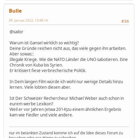
Bulle
09. Januar 2022, 13:48:14
#36
@sailor
Warum ist Gansel wirklich so wichtig?
Deine Gründe reichen nicht aus, das viele gegen ihn arbeiten.
Aber sowas::
Illegale Kriege. Wie die NATO Länder die UNO sabotieren. Eine
Chronik von Kuba bis Syrien.
Er kritisiert fiese verbrecherische Politik.
In Dem langen Film würde ich wohl nur wenige Details hinzu
lernen. Viele lobten diesen aber.
Ist Der Schweizer Rechercheur Michael Weber auch schon in
eurem werbe Lexikon?
Weil er vor Jahren (etwa 2014)zu einem ähnlichen Ergebnis
kam wie Fiedler und viele andere.
nur im betankten Zustand komme ich auf die Idee dieses Forum zu
besuchen oder gar drinne zu schreiben.