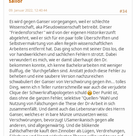
sailor
09. Januar 2022, 12:40:44
#34
Es wird gegen Ganser vorgegangen, weil er schlechte
Wissenschaft, aka PSeudowissenschaft betreibt. Dieser
"Friedensforscher" wird von der eigenen Historikerzunft
abgelehnt, weil er sich für ein paar tolle Überschriften und
Selbstvermakrtung von allen Regeln wissenschaftlichen
Arbeitens entfernt hat. Das ging schon mit seiner Diss los, die
vor handwerklichen und sachlichen Fehlern strotzt. Dabei
verwundert es mich, wie er damit überhaupt den Dr.
bekommen konnte, ich kenne Bachelorarbeiten mit weniger
Bullfug, die "durchgefallen sind. Anstatt jedoch diese Fehler zu
beheben und eine saubere Version nachzureichen
schwabuliert der Ganser von Verschwörung gegen ihn... tolles
Ding, wenn ich n Teller runterschmeiße war auch die verjudete
Clique der Schwerkraftapologeten schuld
Der Punkt ist,
dass ohne die ganzen Fehler, selektive "Quellen-"Wahl und
Nutzung von Fälschungen die These der Dr-Arbeit in sich
zusammenfällt. Und damit auch das Lebensnarrativ des Herrn
Ganser, welches er in bare Münze umzusetzen weiss:
Verschwörungen, bevorzugt USamerikanisch gegen alle
anderen, sind allgegenwärtig. Und die blökende
Zahlschafherde kauft den Zinnober als Lügen, Verdrehungen,