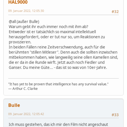
HAL9000
09. Januar 2022, 12:05:30
#32
@all (außer Bulle)
Warum gebt ihr euch immer noch mit ihm ab?
Entweder ist er tatsächlich so maximal intellektuell
herausgefordert, oder er tut nur so, um Reaktionen zu
provozieren.
In beiden Fällen reine Zeitverschwendung, auch für die
berühmten "stillen Mitleser". Denn auch die sollten inzwischen
mitbekommen haben, wie langweilig seine ollen Kamellen sind,
die er da in die Runde wirft. Jetzt auch noch Fiedler und
Ganser. Du meine Güte... - das ist so was von 10er-Jahre.
"It has yet to be proven that intelligence has any survival value."
― Arthur C. Clarke
Bulle
09. Januar 2022, 12:05:42
#33
Ich muss gestehen, das ich mir den Film nicht angeschaut