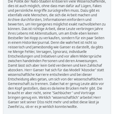
Die Politik der Nato-Staaten kritisieren viele Wissenschaffende,
dies ist auch möglich, ohne dass man dafür auf Lügen, Fakes
und persönliche Angriffe zurückgreifen muss. Dazu gibt es
ebenfalls viele Menschen, die sich die Arbeit machen und
Archive durchforsten, Informationen einfordern und
bewerten, um Vergangenes möglichst exakt nachvollziehen zu
können. Das ist richtige Arbeit, diese Leute verbringen Jahre
ihres Lebens mit Aktenstudium, um am Ende eben keinen
Bestseller bei Kopp zu verkaufen, sondern für ein paar Seiten
in einem Historikerjournal. Denn die wahrheit ist nicht so
reisserisch und Jamesbondig wie Ganser es darstellt, da gibts
ne Menge Fehler, Versagen, Ignoranz, individuelle
Entscheidungen und Initiativen und vor allem Widersprüche
zwischen handelnden Personen und deren Anweisungen.
Damit lässt sich aber kein Geld verdienen und kein Zahlschaf
abzocken. Herr Ganser hat sich für das Modell "Abzocke" statt
wissenschaftliche Karriere entscheiden und bei dieser
Entscheidung alles getan, um sich von der wissenschaftlichen
Gemeinschaft zu trennen. Dabei hat er genug Leute aktiv vor
den Kopf gestoßen, dass es da keine Brücken mehr gibt. Die
braucht er aber nicht, seine "Sachbücher" und Vorträge
bringen genug ein. Wirklich "wissenschaftlich" arbeitet Herr
Ganser seit seiner DIss nicht mehr und selbst diese lässt ja
Zweifel zu, ob er es je wirklich konnte/wollte.