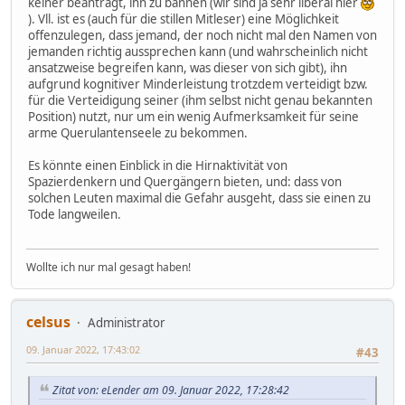
keiner beantragt, ihn zu bannen (wir sind ja sehr liberal hier
). Vll. ist es (auch für die stillen Mitleser) eine Möglichkeit
offenzulegen, dass jemand, der noch nicht mal den Namen von
jemanden richtig aussprechen kann (und wahrscheinlich nicht
ansatzweise begreifen kann, was dieser von sich gibt), ihn
aufgrund kognitiver Minderleistung trotzdem verteidigt bzw.
für die Verteidigung seiner (ihm selbst nicht genau bekannten
Position) nutzt, nur um ein wenig Aufmerksamkeit für seine
arme Querulantenseele zu bekommen.
Es könnte einen Einblick in die Hirnaktivität von
Spazierdenkern und Quergängern bieten, und: dass von
solchen Leuten maximal die Gefahr ausgeht, dass sie einen zu
Tode langweilen.
Wollte ich nur mal gesagt haben!
celsus
Administrator
09. Januar 2022, 17:43:02
#43
Zitat von: eLender am 09. Januar 2022, 17:28:42