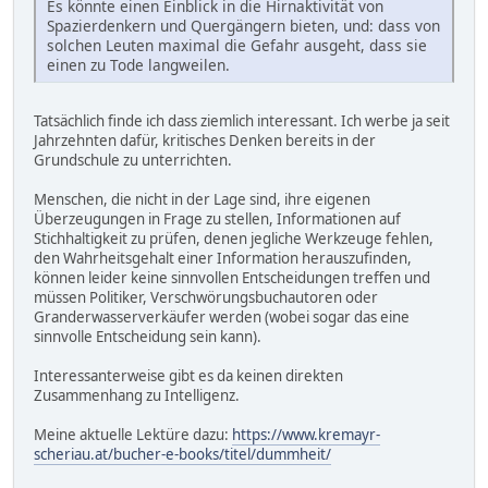
Es könnte einen Einblick in die Hirnaktivität von
Spazierdenkern und Quergängern bieten, und: dass von
solchen Leuten maximal die Gefahr ausgeht, dass sie
einen zu Tode langweilen.
Tatsächlich finde ich dass ziemlich interessant. Ich werbe ja seit
Jahrzehnten dafür, kritisches Denken bereits in der
Grundschule zu unterrichten.
Menschen, die nicht in der Lage sind, ihre eigenen
Überzeugungen in Frage zu stellen, Informationen auf
Stichhaltigkeit zu prüfen, denen jegliche Werkzeuge fehlen,
den Wahrheitsgehalt einer Information herauszufinden,
können leider keine sinnvollen Entscheidungen treffen und
müssen Politiker, Verschwörungsbuchautoren oder
Granderwasserverkäufer werden (wobei sogar das eine
sinnvolle Entscheidung sein kann).
Interessanterweise gibt es da keinen direkten
Zusammenhang zu Intelligenz.
Meine aktuelle Lektüre dazu:
https://www.kremayr-
scheriau.at/bucher-e-books/titel/dummheit/