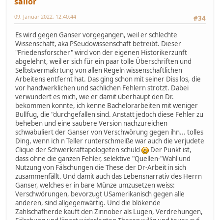
sailor
09. Januar 2022, 12:40:44
#34
Es wird gegen Ganser vorgegangen, weil er schlechte
Wissenschaft, aka PSeudowissenschaft betreibt. Dieser
"Friedensforscher" wird von der eigenen Historikerzunft
abgelehnt, weil er sich für ein paar tolle Überschriften und
Selbstvermakrtung von allen Regeln wissenschaftlichen
Arbeitens entfernt hat. Das ging schon mit seiner Diss los, die
vor handwerklichen und sachlichen Fehlern strotzt. Dabei
verwundert es mich, wie er damit überhaupt den Dr.
bekommen konnte, ich kenne Bachelorarbeiten mit weniger
Bullfug, die "durchgefallen sind. Anstatt jedoch diese Fehler zu
beheben und eine saubere Version nachzureichen
schwabuliert der Ganser von Verschwörung gegen ihn... tolles
Ding, wenn ich n Teller runterschmeiße war auch die verjudete
Clique der Schwerkraftapologeten schuld
Der Punkt ist,
dass ohne die ganzen Fehler, selektive "Quellen-"Wahl und
Nutzung von Fälschungen die These der Dr-Arbeit in sich
zusammenfällt. Und damit auch das Lebensnarrativ des Herrn
Ganser, welches er in bare Münze umzusetzen weiss:
Verschwörungen, bevorzugt USamerikanisch gegen alle
anderen, sind allgegenwärtig. Und die blökende
Zahlschafherde kauft den Zinnober als Lügen, Verdrehungen,