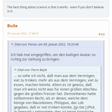
The best thing about science is that it works - even if you don't believe
in it.
Bulle
09. Januar 2022, 17:48:47
#44
Zitat von: Peiresc am 09. Januar 2022, 16:33:46
Ich hab mal eingegriffen, um den bulligen Avatar so
richtig zur Geltung zu bringen.
Zitat von: Pierre Bayle
... so sehe ich nicht, daß man aus dem Vermögen,
viel zu trinken, mehr als aus dem Vermögen, viel zu
essen, machen könnte. Allein es ist gewiss, daß
man ich weiss nicht was für einen großen Abscheu
gegen die großen Fresser hat. Demosthenes hatte
vollkommen Recht, als er denen, welche dem
Könige von Macedonien, Philippus, das Lob
gegeben, daß er viel trinken konnte, [gr./lat.] (Plut.
in Demosth
.) antwortete: dies ist keine königliche