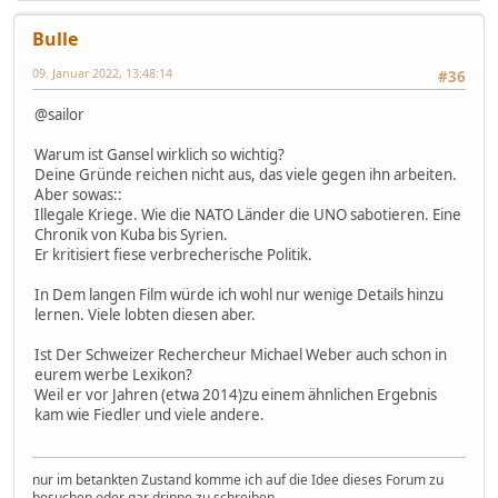
Bulle
09. Januar 2022, 13:48:14
#36
@sailor
Warum ist Gansel wirklich so wichtig?
Deine Gründe reichen nicht aus, das viele gegen ihn arbeiten.
Aber sowas::
Illegale Kriege. Wie die NATO Länder die UNO sabotieren. Eine
Chronik von Kuba bis Syrien.
Er kritisiert fiese verbrecherische Politik.
In Dem langen Film würde ich wohl nur wenige Details hinzu
lernen. Viele lobten diesen aber.
Ist Der Schweizer Rechercheur Michael Weber auch schon in
eurem werbe Lexikon?
Weil er vor Jahren (etwa 2014)zu einem ähnlichen Ergebnis
kam wie Fiedler und viele andere.
nur im betankten Zustand komme ich auf die Idee dieses Forum zu
besuchen oder gar drinne zu schreiben.