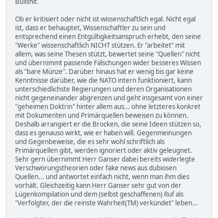
Bullshit.
Ob er kritisiert oder nicht ist wissenschaftlich egal. Nicht egal
ist, dass er behauptet, Wissenschaftler zu sein und
entsprechend einen Entgültigkeitsanspruch erhebt, den seine
"Werke" wissenschaftlich NICHT stützen. Er "arbeitet" mit
allem, was seine Thesen stützt, bewertet seine "Quellen" nicht
und übernimmt passende Fälschungen wider besseres Wissen
als "bare Münze". Darüber hinaus hat er wenig bis gar keine
Kenntnisse darüber, wie die NATO intern funktioniert, kann
unterschiedlichste Regierungen und deren Organisationen
nicht gegeneinander abgrenzen und geht insgesamt von einer
"geheimen Doktrin" hinter allem aus... ohne letzteres konkret
mit Dokumenten und Primärquellen beweisen zu können.
Deshalb arrangiert er die Brocken, die seine Ideen stützen so,
dass es genauso wirkt, wie er haben will. Gegenmeinungen
und Gegenbeweise, die es sehr wohl schriftlich als
Primärquellen gibt, werden ignoriert oder aktiv geleugnet.
Sehr gern übernimmt Herr Ganser dabei bereits widerlegte
Verschwörungstheorien oder fake news aus dubiosen
Quellen... und antwortet einfach nicht, wenn man ihm dies
vorhält. Gleichzeitig kann Herr Ganser sehr gut von der
Lügenkompilation und dem (selbst geschaffenen) Ruf als
"Verfolgter, der die reinste Wahrheit(TM) verkündet" leben...