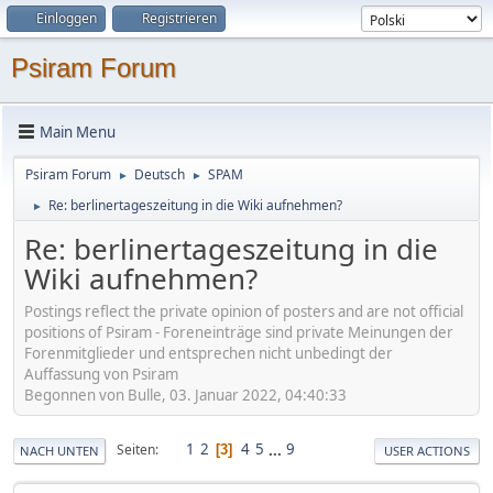
Einloggen
Registrieren
Psiram Forum
Main Menu
Psiram Forum
Deutsch
SPAM
►
►
Re: berlinertageszeitung in die Wiki aufnehmen?
►
Re: berlinertageszeitung in die
Wiki aufnehmen?
Postings reflect the private opinion of posters and are not official
positions of Psiram - Foreneinträge sind private Meinungen der
Forenmitglieder und entsprechen nicht unbedingt der
Auffassung von Psiram
Begonnen von Bulle, 03. Januar 2022, 04:40:33
1
2
4
5
...
9
Seiten
3
NACH UNTEN
USER ACTIONS