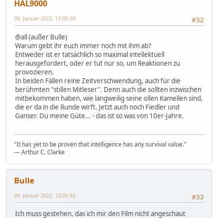
HAL9000
09. Januar 2022, 12:05:30
#32
@all (außer Bulle)
Warum gebt ihr euch immer noch mit ihm ab?
Entweder ist er tatsächlich so maximal intellektuell
herausgefordert, oder er tut nur so, um Reaktionen zu
provozieren.
In beiden Fällen reine Zeitverschwendung, auch für die
berühmten "stillen Mitleser". Denn auch die sollten inzwischen
mitbekommen haben, wie langweilig seine ollen Kamellen sind,
die er da in die Runde wirft. Jetzt auch noch Fiedler und
Ganser. Du meine Güte... - das ist so was von 10er-Jahre.
"It has yet to be proven that intelligence has any survival value."
― Arthur C. Clarke
Bulle
09. Januar 2022, 12:05:42
#33
Ich muss gestehen, das ich mir den Film nicht angeschaut