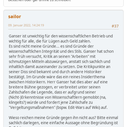
sailor
09. Januar 2022, 14:24:19
#37
Ganser ist unwichtig für den wissenschaftlichen Betrieb und
wichtig für alle, die für Lügen auch Geld zahlen.
Es sind nicht meine Gründe... es sind Gründe der
wissenschaftlichen Integrität und des Stils. Ganser hat schon
sehr früh versucht, Kritik an seinen "Arbeiten" mit
schmutzigen Mitteln abzuwürgen, anstatt sich sachlich und
inhaltlich damit auseinander zu setzen. Die Kritikpunkte an
seiner Diss sind bekannt und durch andere Historiker
bestätigt. Im Grunde wäre das ein reines Insiderthema
zwischen Historikern. Herr Ganser hat dies aber auf eine
breitere Bühne gezogen, er verbreitet unter seinen
Zahlschafen die Legende, dass er aufgrund seiner
(Nicht-)Erkenntnisse von Wissenschaftlern gemobbt (na,
klingelts?) würde und fordert jene Zahlschafe zu
"Vergeltungsmaßnahmen" (bspw. Edit-Wars auf Wiki) auf.
Wieso reichen meine Gründe gegen ihn nicht aus? Bitte einmal
sachlich darlegen, eine einfache Aussage ohne Begründung ist