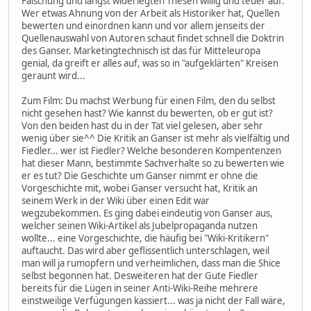
Fälschung und längst widerlegten Thesen willig und teuer auf.
Wer etwas Ahnung von der Arbeit als Historiker hat, Quellen
bewerten und einordnen kann und vor allem jenseits der
Quellenauswahl von Autoren schaut findet schnell die Doktrin
des Ganser. Marketingtechnisch ist das für Mitteleuropa
genial, da greift er alles auf, was so in "aufgeklärten" Kreisen
geraunt wird...
Zum Film: Du machst Werbung für einen Film, den du selbst
nicht gesehen hast? Wie kannst du bewerten, ob er gut ist?
Von den beiden hast du in der Tat viel gelesen, aber sehr
wenig über sie^^ Die Kritik an Ganser ist mehr als vielfältig und
Fiedler... wer ist Fiedler? Welche besonderen Kompentenzen
hat dieser Mann, bestimmte Sachverhalte so zu bewerten wie
er es tut? Die Geschichte um Ganser nimmt er ohne die
Vorgeschichte mit, wobei Ganser versucht hat, Kritik an
seinem Werk in der Wiki über einen Edit war
wegzubekommen. Es ging dabei eindeutig von Ganser aus,
welcher seinen Wiki-Artikel als Jubelpropaganda nutzen
wollte... eine Vorgeschichte, die häufig bei "Wiki-Kritikern"
auftaucht. Das wird aber geflissentlich unterschlagen, weil
man will ja rumopfern und verheimlichen, dass man die Shice
selbst begonnen hat. Desweiteren hat der Gute Fiedler
bereits für die Lügen in seiner Anti-Wiki-Reihe mehrere
einstweilige Verfügungen kassiert... was ja nicht der Fall wäre,