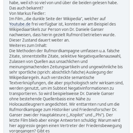
habe, weil ich so viel von und über die beiden gelesen habe.
Das auch bekannt?
Von Markus Fiedler:
Im Film ,,die dunkle Seite der Wikipedia", welcher auf
Youtube.de
frei verfügbar ist, konnten wir am Beispiel des
Wikipediaartikels zur Person von Dr. Daniele Ganser
nachweisen, dass hierin gezielt Rufmord betrieben wurde.
Dieser Zustand dauert weiter an.
Weiteres zum Inhalt:
Die Methoden der Rufmordkampagne umfassen u.a. falsche
Zitate, sinnentstellte Zitate, selektive Negativquellenauswahl,
Zulassen von Quellen aus unsachlichen und
meinungsmachenden Zeitungsartikeln und ungewöhnliche bis
sehr sportliche (sprich: absichtlich falsche) Auslegung der
Wikipediaregeln. Auch versteckte semantische
Textverknüpfungen, die aber psychologisch sehr wirksam sind,
werden genutzt, um im Subtext Negativinformationen zu
transportieren. So wird beispielsweise Dr. Daniele Ganser
ohne bestehende Quellenbasis eine Nähe zu
Holocaustleugnern angedichtet. Wir enttarnten rund um die
Rufmordkampage zum Historiker und Friedensforscher Dr.
Ganser zwei der Hauptakteure (,,Kopilot" und ,,Phi"). Der
letzte Film blieb aber einige Antworten schuldig: Warum wird
hier aggressiv gegen einen Vertreter der Friedensbewegung
vorgegangen? Gibt es