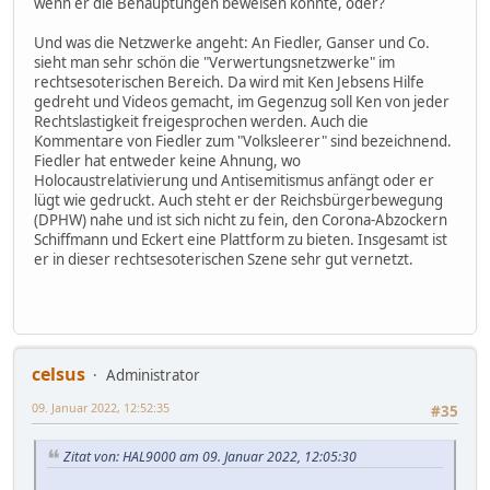
wenn er die Behauptungen beweisen könnte, oder?
Und was die Netzwerke angeht: An Fiedler, Ganser und Co.
sieht man sehr schön die "Verwertungsnetzwerke" im
rechtsesoterischen Bereich. Da wird mit Ken Jebsens Hilfe
gedreht und Videos gemacht, im Gegenzug soll Ken von jeder
Rechtslastigkeit freigesprochen werden. Auch die
Kommentare von Fiedler zum "Volksleerer" sind bezeichnend.
Fiedler hat entweder keine Ahnung, wo
Holocaustrelativierung und Antisemitismus anfängt oder er
lügt wie gedruckt. Auch steht er der Reichsbürgerbewegung
(DPHW) nahe und ist sich nicht zu fein, den Corona-Abzockern
Schiffmann und Eckert eine Plattform zu bieten. Insgesamt ist
er in dieser rechtsesoterischen Szene sehr gut vernetzt.
celsus
Administrator
09. Januar 2022, 12:52:35
#35
Zitat von: HAL9000 am 09. Januar 2022, 12:05:30