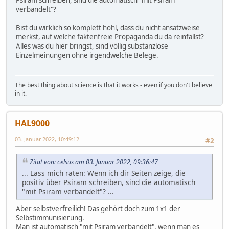
verbandelt"?
Bist du wirklich so komplett hohl, dass du nicht ansatzweise
merkst, auf welche faktenfreie Propaganda du da reinfällst?
Alles was du hier bringst, sind völlig substanzlose
Einzelmeinungen ohne irgendwelche Belege.
The best thing about science is that it works - even if you don't believe
in it.
HAL9000
03. Januar 2022, 10:49:12
#2
Zitat von: celsus am 03. Januar 2022, 09:36:47
... Lass mich raten: Wenn ich dir Seiten zeige, die
positiv über Psiram schreiben, sind die automatisch
"mit Psiram verbandelt"? ...
Aber selbstverfreilich! Das gehört doch zum 1x1 der
Selbstimmunisierung.
Man ist automatisch "mit Psiram verbandelt", wenn man es