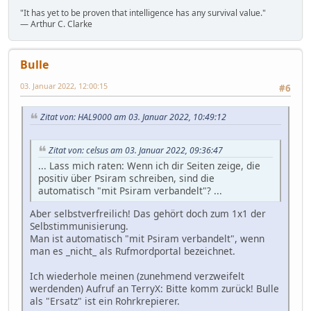
"It has yet to be proven that intelligence has any survival value."
― Arthur C. Clarke
Bulle
03. Januar 2022, 12:00:15
#6
Zitat von: HAL9000 am 03. Januar 2022, 10:49:12
Zitat von: celsus am 03. Januar 2022, 09:36:47
... Lass mich raten: Wenn ich dir Seiten zeige, die
positiv über Psiram schreiben, sind die
automatisch "mit Psiram verbandelt"? ...
Aber selbstverfreilich! Das gehört doch zum 1x1 der
Selbstimmunisierung.
Man ist automatisch "mit Psiram verbandelt", wenn
man es _nicht_ als Rufmordportal bezeichnet.
Ich wiederhole meinen (zunehmend verzweifelt
werdenden) Aufruf an TerryX: Bitte komm zurück! Bulle
als "Ersatz" ist ein Rohrkrepierer.