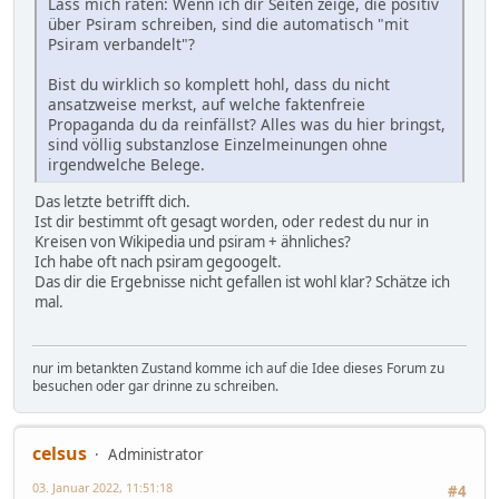
Lass mich raten: Wenn ich dir Seiten zeige, die positiv
über Psiram schreiben, sind die automatisch "mit
Psiram verbandelt"?
Bist du wirklich so komplett hohl, dass du nicht
ansatzweise merkst, auf welche faktenfreie
Propaganda du da reinfällst? Alles was du hier bringst,
sind völlig substanzlose Einzelmeinungen ohne
irgendwelche Belege.
Das letzte betrifft dich.
Ist dir bestimmt oft gesagt worden, oder redest du nur in
Kreisen von Wikipedia und psiram + ähnliches?
Ich habe oft nach psiram gegoogelt.
Das dir die Ergebnisse nicht gefallen ist wohl klar? Schätze ich
mal.
nur im betankten Zustand komme ich auf die Idee dieses Forum zu
besuchen oder gar drinne zu schreiben.
celsus
Administrator
03. Januar 2022, 11:51:18
#4