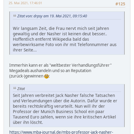
25. Mai 2021, 17:46:01
#125
Zitat von: drpsy am 19. Mai 2021, 09:15:40
Wir langsam Zeit, die Frau nervt mich seit Jahren
gewaltig und der Nasher ist keinen deut besser..
Hoffentlich entfernt Wikipedia bald das
werbewirksame Foto von ihr mit Telefonnummer aus
ihrer Seite...
Immerhin kann er als "weltbester Verhandlungsführer"
Megadeals aushandeln und so an Reputation
(zurück-)gewinnen
:
Zitat
Seit Jahren verbreitet Jack Nasher falsche Tatsachen
und Verleumdungen über die Autorin. Dafür wurde er
bereits rechtskräftig verurteilt. Nun will ihr der
Professor der Munich Business School ein paar
Tausend Euro zahlen, wenn sie ihre kritischen Artikel
über ihn löscht.
https://www.mba-journal.de/mbs-professor-jack-nasher-