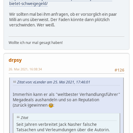
bietet-schweigegeld/
Wir sollten mal bei ihm anfragen, ob er vorsorglich ein paar
Milli an uns überweist. Der Faden könnte dann plötzlich
verschwinden. Wer weiß.
Wollte ich nur mal gesagt haben!
drpsy
26. Mai 2021, 16:08:34
#126
Zitat von: eLender am 25. Mai 2021, 17:46:01
Immerhin kann er als "weltbester Verhandlungsführer"
Megadeals aushandeln und so an Reputation
(zurück-)gewinnen
:
Zitat
Seit Jahren verbreitet Jack Nasher falsche
Tatsachen und Verleumdungen über die Autorin.