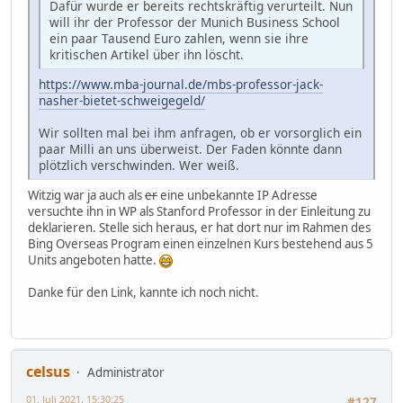
Dafür wurde er bereits rechtskräftig verurteilt. Nun
will ihr der Professor der Munich Business School
ein paar Tausend Euro zahlen, wenn sie ihre
kritischen Artikel über ihn löscht.
https://www.mba-journal.de/mbs-professor-jack-
nasher-bietet-schweigegeld/
Wir sollten mal bei ihm anfragen, ob er vorsorglich ein
paar Milli an uns überweist. Der Faden könnte dann
plötzlich verschwinden. Wer weiß.
Witzig war ja auch als
er
eine unbekannte IP Adresse
versuchte ihn in WP als Stanford Professor in der Einleitung zu
deklarieren. Stelle sich heraus, er hat dort nur im Rahmen des
Bing Overseas Program einen einzelnen Kurs bestehend aus 5
Units angeboten hatte.
Danke für den Link, kannte ich noch nicht.
celsus
Administrator
01. Juli 2021, 15:30:25
#127