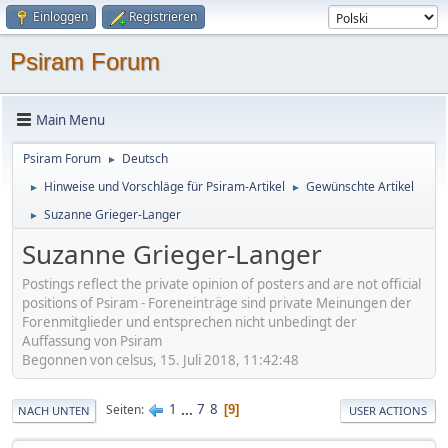
Einloggen
Registrieren
Psiram Forum
Main Menu
Psiram Forum
Deutsch
►
Hinweise und Vorschläge für Psiram-Artikel
Gewünschte Artikel
►
►
Suzanne Grieger-Langer
►
Suzanne Grieger-Langer
Postings reflect the private opinion of posters and are not official
positions of Psiram - Foreneinträge sind private Meinungen der
Forenmitglieder und entsprechen nicht unbedingt der
Auffassung von Psiram
Begonnen von celsus, 15. Juli 2018, 11:42:48
1
...
7
8
Seiten
9
NACH UNTEN
USER ACTIONS