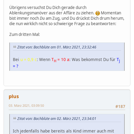
Übrigens versuchst Du Dich gerade durch
Ablenkungsmanöver aus der Affäre zu ziehen.
Momentan
bist immer noch
Du
am Zug, und Du drückst Dich drum herum,
die nun wirklich nicht so schwierige Frage zu beantworten:
Zum dritten Mal:
Zitat von: Bachblüte am 01. März 2021, 23:32:46
Bei
u = 0,9 c
: Wenn
T
= 10 a
: Was bekommst Du für
T
H
J
= ?
plus
03. März 2021, 03:09:50
#187
Zitat von: Bachblüte am 02. März 2021, 23:34:01
Ich jedenfalls habe bereits als Kind immer auch mit