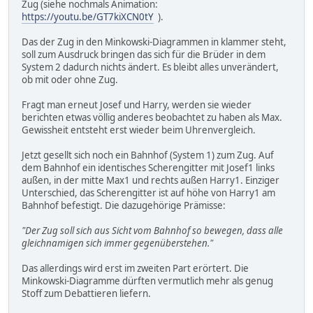
Zug (siehe nochmals Animation:
https://youtu.be/GT7kiXCN0tY
).
Das der Zug in den Minkowski-Diagrammen in klammer steht,
soll zum Ausdruck bringen das sich für die Brüder in dem
System 2 dadurch nichts ändert. Es bleibt alles unverändert,
ob mit oder ohne Zug.
Fragt man erneut Josef und Harry, werden sie wieder
berichten etwas völlig anderes beobachtet zu haben als Max.
Gewissheit entsteht erst wieder beim Uhrenvergleich.
Jetzt gesellt sich noch ein Bahnhof (System 1) zum Zug. Auf
dem Bahnhof ein identisches Scherengitter mit Josef1 links
außen, in der mitte Max1 und rechts außen Harry1. Einziger
Unterschied, das Scherengitter ist auf höhe von Harry1 am
Bahnhof befestigt. Die dazugehörige Prämisse:
"Der Zug soll sich aus Sicht vom Bahnhof so bewegen, dass alle
gleichnamigen sich immer gegenüberstehen."
Das allerdings wird erst im zweiten Part erörtert. Die
Minkowski-Diagramme dürften vermutlich mehr als genug
Stoff zum Debattieren liefern.