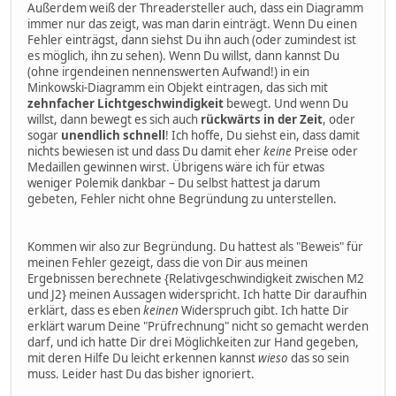
Außerdem weiß der Threadersteller auch, dass ein Diagramm
immer nur das zeigt, was man darin einträgt. Wenn Du einen
Fehler einträgst, dann siehst Du ihn auch (oder zumindest ist
es möglich, ihn zu sehen). Wenn Du willst, dann kannst Du
(ohne irgendeinen nennenswerten Aufwand!) in ein
Minkowski-Diagramm ein Objekt eintragen, das sich mit
zehnfacher Lichtgeschwindigkeit
bewegt. Und wenn Du
willst, dann bewegt es sich auch
rückwärts in der Zeit
, oder
sogar
unendlich schnell
! Ich hoffe, Du siehst ein, dass damit
nichts bewiesen ist und dass Du damit eher
keine
Preise oder
Medaillen gewinnen wirst. Übrigens wäre ich für etwas
weniger Polemik dankbar – Du selbst hattest ja darum
gebeten, Fehler nicht ohne Begründung zu unterstellen.
Kommen wir also zur Begründung. Du hattest als "Beweis" für
meinen Fehler gezeigt, dass die von Dir aus meinen
Ergebnissen berechnete {Relativgeschwindigkeit zwischen M2
und J2} meinen Aussagen widerspricht. Ich hatte Dir daraufhin
erklärt, dass es eben
keinen
Widerspruch gibt. Ich hatte Dir
erklärt warum Deine "Prüfrechnung" nicht so gemacht werden
darf, und ich hatte Dir drei Möglichkeiten zur Hand gegeben,
mit deren Hilfe Du leicht erkennen kannst
wieso
das so sein
muss. Leider hast Du das bisher ignoriert.