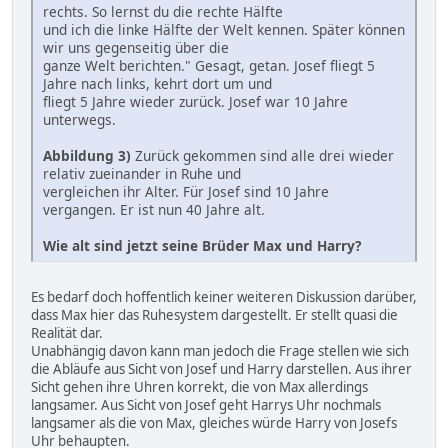
rechts. So lernst du die rechte Hälfte
und ich die linke Hälfte der Welt kennen. Später können
wir uns gegenseitig über die
ganze Welt berichten." Gesagt, getan. Josef fliegt 5
Jahre nach links, kehrt dort um und
fliegt 5 Jahre wieder zurück. Josef war 10 Jahre
unterwegs.
Abbildung 3)
Zurück gekommen sind alle drei wieder
relativ zueinander in Ruhe und
vergleichen ihr Alter. Für Josef sind 10 Jahre
vergangen. Er ist nun 40 Jahre alt.
Wie alt sind jetzt seine Brüder Max und Harry?
Es bedarf doch hoffentlich keiner weiteren Diskussion darüber,
dass Max hier das Ruhesystem dargestellt. Er stellt quasi die
Realität dar.
Unabhängig davon kann man jedoch die Frage stellen wie sich
die Abläufe aus Sicht von Josef und Harry darstellen. Aus ihrer
Sicht gehen ihre Uhren korrekt, die von Max allerdings
langsamer. Aus Sicht von Josef geht Harrys Uhr nochmals
langsamer als die von Max, gleiches würde Harry von Josefs
Uhr behaupten.