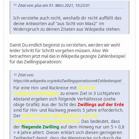
Zitat von: plus am 01. März 2021, 10:23:01
Ich verstehe auch nicht, weshalb dir nicht auffällt das
deine Antworten auf "aus Sicht von Max2" im
Widerspruch zu deinen Zitaten aus Wikipedia stehen.
Damit Du endlich beginnst zu verstehen, werden wir wohl
leider Schritt für Schritt vorgehen müssen. Also: Wir
betrachten jetzt mal das in Wikipedia gezeigte Zahlenbeispiel
für das Zwillingsparadoxon:
Zitat von:
https://de.wikipedia.org/wiki/Zwillingsparadoxon#Zahlenbeispiel
Für eine Hin- und Rückreise mit
60 % der
Lichtgeschwindigkeit
zu einem Ziel in 3 Lichtjahren
Abstand ergeben sich folgende Verhältnisse (siehe
obige Grafik): Aus der Sicht des
Zwillings auf der Erde
sind für Hin- und Rückweg jeweils 5 Jahre erforderlich.
Der
Faktor für die Zeitdilatation und die
Längenkontraktion beträgt 0,8
. Das bedeutet, dass
der
fliegende Zwilling
auf dem Hinweg nur um 5 × 0,8
= 4 Jahre altert. Dieser erklärt sich diesen geringeren
Zeitbedarf damit, dass die Wegstrecke sich durch die