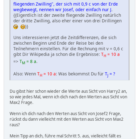
fliegenden Zwilling", der sich mit 0,9 c von der Erde
wegbewegt, nennen wir Josef, oder einfach nur J
.
{{Eigentlich ist der zweite fliegende Zwilling natürlich
der dritte Zwilling, also eher einer von drei Drillingen
}}
Uns interessieren jetzt die Zeitdifferenzen, die sich
zwischen Beginn und Ende der Reise bei den
Teilnehmern einstellen. Für die Rechnung mit v = 0,6 c
gibt Dir Wikipedia ja schon die Ergebnisse:
T
= 10 a
H
=>
T
= 8 a
.
M
Also: Wenn
T
= 10 a
: Was bekommst Du für
T
= ?
H
J
Du gibst hier schon wieder die Werte aus Sicht von Harry2 an,
so wie jedes Mal, wenn ich dich nach den Werten aus Sicht von
Max2 Frage.
Wenn ich dich nach den Werten aus Sicht von Josef2 Frage,
rückst du dann vielleicht mit den Werten aus Sicht von Max2
raus?
Mein Tipp an dich, führe mal Schritt 5. aus, vielleicht fällt es