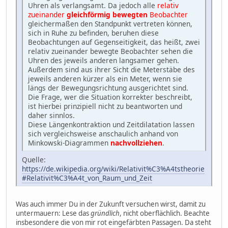
Uhren als verlangsamt. Da jedoch alle
relativ
zueinander
gleichförmig bewegten
Beobachter
gleichermaßen den Standpunkt vertreten können,
sich in Ruhe zu befinden, beruhen diese
Beobachtungen auf Gegenseitigkeit, das heißt, zwei
relativ zueinander bewegte Beobachter sehen die
Uhren des jeweils anderen langsamer gehen.
Außerdem sind aus ihrer Sicht die Meterstäbe des
jeweils anderen kürzer als ein Meter, wenn sie
längs der Bewegungsrichtung ausgerichtet sind.
Die Frage, wer die Situation korrekter beschreibt,
ist hierbei prinzipiell nicht zu beantworten und
daher sinnlos.
Diese Längenkontraktion und Zeitdilatation lassen
sich vergleichsweise anschaulich anhand von
Minkowski-Diagrammen
nachvollziehen
.
Quelle:
https://de.wikipedia.org/wiki/Relativit%C3%A4tstheorie
#Relativit%C3%A4t_von_Raum_und_Zeit
Was auch immer Du in der Zukunft versuchen wirst, damit zu
untermauern: Lese das
gründlich
, nicht oberflächlich. Beachte
insbesondere die von mir rot eingefärbten Passagen. Da steht