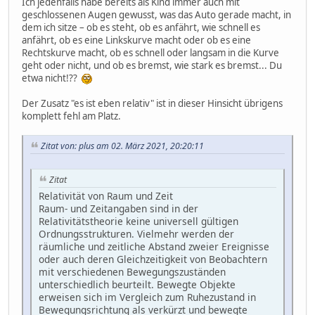
Ich jedenfalls habe bereits als Kind immer auch mit
geschlossenen Augen gewusst, was das Auto gerade macht, in
dem ich sitze – ob es steht, ob es anfährt, wie schnell es
anfährt, ob es eine Linkskurve macht oder ob es eine
Rechtskurve macht, ob es schnell oder langsam in die Kurve
geht oder nicht, und ob es bremst, wie stark es bremst... Du
etwa nicht!??
Der Zusatz "es ist eben relativ" ist in dieser Hinsicht übrigens
komplett fehl am Platz.
Zitat von: plus am 02. März 2021, 20:20:11
Zitat
Relativität von Raum und Zeit
Raum- und Zeitangaben sind in der
Relativitätstheorie keine universell gültigen
Ordnungsstrukturen. Vielmehr werden der
räumliche und zeitliche Abstand zweier Ereignisse
oder auch deren Gleichzeitigkeit von Beobachtern
mit verschiedenen Bewegungszuständen
unterschiedlich beurteilt. Bewegte Objekte
erweisen sich im Vergleich zum Ruhezustand in
Bewegungsrichtung als verkürzt und bewegte