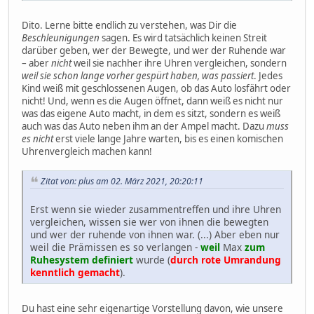
Dito. Lerne bitte endlich zu verstehen, was Dir die
Beschleunigungen
sagen. Es wird tatsächlich keinen Streit
darüber geben, wer der Bewegte, und wer der Ruhende war
– aber
nicht
weil sie nachher ihre Uhren vergleichen, sondern
weil sie schon lange vorher gespürt haben, was passiert
. Jedes
Kind weiß mit geschlossenen Augen, ob das Auto losfährt oder
nicht! Und, wenn es die Augen öffnet, dann weiß es nicht nur
was das eigene Auto macht, in dem es sitzt, sondern es weiß
auch was das Auto neben ihm an der Ampel macht. Dazu
muss
es nicht
erst viele lange Jahre warten, bis es einen komischen
Uhrenvergleich machen kann!
Zitat von: plus am 02. März 2021, 20:20:11
Erst wenn sie wieder zusammentreffen und ihre Uhren
vergleichen, wissen sie wer von ihnen die bewegten
und wer der ruhende von ihnen war. (...) Aber eben nur
weil die Prämissen es so verlangen -
weil
Max
zum
Ruhesystem definiert
wurde (
durch rote Umrandung
kenntlich gemacht
).
Du hast eine sehr eigenartige Vorstellung davon, wie unsere