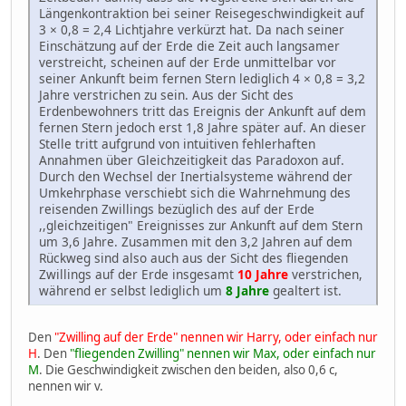
Längenkontraktion bei seiner Reisegeschwindigkeit auf
3 × 0,8 = 2,4 Lichtjahre verkürzt hat. Da nach seiner
Einschätzung auf der Erde die Zeit auch langsamer
verstreicht, scheinen auf der Erde unmittelbar vor
seiner Ankunft beim fernen Stern lediglich 4 × 0,8 = 3,2
Jahre verstrichen zu sein. Aus der Sicht des
Erdenbewohners tritt das Ereignis der Ankunft auf dem
fernen Stern jedoch erst 1,8 Jahre später auf. An dieser
Stelle tritt aufgrund von intuitiven fehlerhaften
Annahmen über Gleichzeitigkeit das Paradoxon auf.
Durch den Wechsel der Inertialsysteme während der
Umkehrphase verschiebt sich die Wahrnehmung des
reisenden Zwillings bezüglich des auf der Erde
,,gleichzeitigen" Ereignisses zur Ankunft auf dem Stern
um 3,6 Jahre. Zusammen mit den 3,2 Jahren auf dem
Rückweg sind also auch aus der Sicht des fliegenden
Zwillings auf der Erde insgesamt
10 Jahre
verstrichen,
während er selbst lediglich um
8 Jahre
gealtert ist.
Den
"Zwilling auf der Erde" nennen wir Harry, oder einfach nur
H
. Den
"fliegenden Zwilling" nennen wir Max, oder einfach nur
M
. Die Geschwindigkeit zwischen den beiden, also 0,6 c,
nennen wir v.