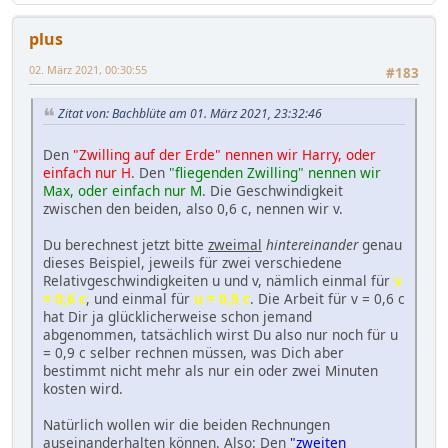
plus
02. März 2021, 00:30:55
#183
Zitat von: Bachblüte am 01. März 2021, 23:32:46
Den
"Zwilling auf der Erde" nennen wir Harry, oder
einfach nur H
. Den
"fliegenden Zwilling" nennen wir
Max, oder einfach nur M
. Die Geschwindigkeit
zwischen den beiden, also 0,6 c, nennen wir v.
Du berechnest jetzt bitte
zweimal
hintereinander
genau
dieses Beispiel, jeweils für zwei verschiedene
Relativgeschwindigkeiten u und v, nämlich einmal für
v
= 0,6 c
, und einmal für
u = 0,9 c
. Die Arbeit für v = 0,6 c
hat Dir ja glücklicherweise schon jemand
abgenommen, tatsächlich wirst Du also nur noch für u
= 0,9 c selber rechnen müssen, was Dich aber
bestimmt nicht mehr als nur ein oder zwei Minuten
kosten wird.
Natürlich wollen wir die beiden Rechnungen
auseinanderhalten können. Also: Den
"zweiten