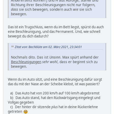
Andererseits können J und H aus Abfolge, Stärke und
Richtung ihrer Beschleunigungen nicht nur folgern,
dass
sie sich bewegen, sondern auch
wie
sie sich
bewegen.
Das ist ein Trugschluss, wenn du im Bett liegst, spürst du auch
eine Beschleunigung, und das Permanent. Und, wie schnell
bewegst du dich dadurch?
Zitat von: Bachblüte am 02. März 2021, 23:34:01
Nochmals dito. Das ist
Unsinn
. Max spürt anhand der
Beschleunigungen
sehr wohl
, dass er beginnt sich zu
bewegen.
Wenn du im Auto sitzt, und eine Beschleunigung dafür sorgt
das du mit der Nase an der Scheibe klebst, ist was passiert?
a) Das Auto hat von 200 km/h auf 100 km/h abgebremst
b) Das Auto stand, hat den Rückwärtsgang eingelegt und
Vollgas gegeben
c) Der hinter dir sitzende
plus
hat in deine Rückenlehne
getreten