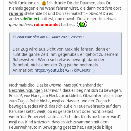
Welt funktioniert.
Ich drücke Dir die Daumen, dass Du
niemals gegen eine Wand fahren wirst, die dann
trotzdem
dort
ruhend
stehenbleibt und Dich zermatscht –
obwohl
Du es
anders
definiert
hattest, und obwohl Du ja eigentlich etwas
ganz anderes
rot umrandet
hattest.
Zitat von: plus am 02. März 2021, 20:20:11
Der Zug wird aus Sicht von Max nie fahren, denn er
ruht die ganze Zeit ihm gegenüber, er gehört zu seinem
Ruhesystem. Wenn sich etwas bewegt, dann der
Bahnhof, nicht aber der Zug (siehe nochmals
Animation:
https://youtu.be/GT7kiXCN0tY
).
Nochmals dito. Das ist
Unsinn
. Max spürt anhand der
Beschleunigungen
sehr wohl
, dass er beginnt sich zu bewegen.
Er
sieht
, wie Harry am Fleck zurückbleibt. Obwohl er also relativ
zum Zug in Ruhe bleibt,
weiß er
, dass er und der Zug sich
bewegen. Jedes Kind, das sich auf ein Feuerwehrauto auf dem
Karussell setzt, weiß, ob es gerade fährt oder nicht. Selbst
wenn "das Feuerwehrauto aus Sicht des Kinds nie fahren wird",
weiß
das Kind
trotzdem
, dass es sich zusammen mit dem
Feuerwehrauto in Bewegung gesetzt hat. Fast jede billige