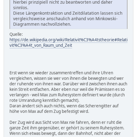
hierbei prinzipiell nicht zu beantworten und daher
sinnlos.
Diese Längenkontraktion und Zeitdilatation lassen sich
vergleichsweise anschaulich anhand von Minkowski-
Diagrammen nachvollziehen.
Quelle:
https://de.wikipedia.org/wiki/Relativit%C3%A4tstheorie#Relati
vit%C3%A4t_von_Raum_und_Zeit
Erst wenn sie wieder zusammentreffen und ihre Uhren
vergleichen, wissen sie wer von ihnen die bewegten und wer
der ruhende von ihnen war. Darüber wird zwischen ihnen auch
kein Streit entfachen. Aber eben nur weil die Prämissen es so
verlangen - weil Max zum Ruhesystem definiert wurde (durch
rote Umrandung kenntlich gemacht).
Daran ändert sich auch nichts, wenn das Scherengitter auf
höhe von Max auf dem Zug befestigt wird.
Der Zug wird aus Sicht von Max nie fahren, denn er ruht die
ganze Zeit ihm gegenüber, er gehört zu seinem Ruhesystem.
Wenn sich etwas bewegt, dann der Bahnhof, nicht aber der