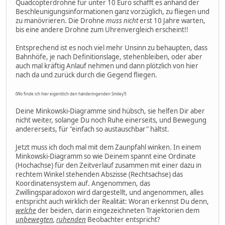
Quadcopterdrohne für unter 10 Euro schafft es anhand der
Beschleunigungsinformationen ganz vorzüglich, zu fliegen und
zu manövrieren. Die Drohne
muss nicht
erst 10 Jahre warten,
bis eine andere Drohne zum Uhrenvergleich erscheint!!
Entsprechend ist es noch viel mehr Unsinn zu behaupten, dass
Bahnhöfe, je nach Definitionslage, stehenbleiben, oder aber
auch mal kräftig Anlauf nehmen und dann plötzlich von hier
nach da und zurück durch die Gegend fliegen.
(Wo finde ich hier eigentlich den händeringenden Smiley?)
Deine Minkowski-Diagramme sind hübsch, sie helfen Dir aber
nicht weiter, solange Du noch Ruhe einerseits, und Bewegung
andererseits, für "einfach so austauschbar" hältst.
Jetzt muss ich doch mal mit dem Zaunpfahl winken. In einem
Minkowski-Diagramm so wie Deinem spannt eine Ordinate
(Hochachse) für den Zeitverlauf zusammen mit einer dazu in
rechtem Winkel stehenden Abszisse (Rechtsachse) das
Koordinatensystem auf. Angenommen, das
Zwillingsparadoxon wird dargestellt, und angenommen, alles
entspricht auch wirklich der Realität: Woran erkennst Du denn,
welche
der beiden, darin eingezeichneten Trajektorien dem
unbewegten
,
ruhenden
Beobachter entspricht?