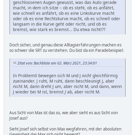
geschlossenen Augen gewusst, was das Auto gerade
macht, in dem ich sitze – ob es steht, ob es anfährt,
wie schnell es anfährt, ob es eine Linkskurve macht
oder ob es eine Rechtskurve macht, ob es schnell oder
langsam in die Kurve geht oder nicht, und ob es
bremst, wie stark es bremst... Du etwa nicht!??
Doch sicher, und genau diese Alltagserfahrungen machen es
so schwer die SRT zu verstehen. Du bist da ein Paradebeispiel:
Zitat von: Bachblüte am 02. März 2021, 23:34:01
In Problem0 bewegen sich M und J
nicht
gleichförmig
zueinander. J ruht, M ruht, dann beschleunigt J, aber
nicht M, dann dreht J um, aber nicht M, und dann, wenn
J wieder bei M ist, bremst
J
ab, aber nicht M.
Aus Sicht von Max ist das so, wie aber sieht es aus Sicht von
Josef aus?
Sieht Josef sich selbst von Max wegfahren, mit der absoluten
Gewissheit das Max sich nicht bewegt?