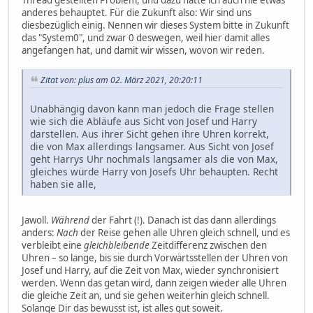
Thread gestellten Problem, und dazu hatte ich auch nie etwas
anderes behauptet. Für die Zukunft also: Wir sind uns
diesbezüglich einig. Nennen wir dieses System bitte in Zukunft
das "System0", und zwar 0 deswegen, weil hier damit alles
angefangen hat, und damit wir wissen, wovon wir reden.
Zitat von: plus am 02. März 2021, 20:20:11
Unabhängig davon kann man jedoch die Frage stellen
wie sich die Abläufe aus Sicht von Josef und Harry
darstellen. Aus ihrer Sicht gehen ihre Uhren korrekt,
die von Max allerdings langsamer. Aus Sicht von Josef
geht Harrys Uhr nochmals langsamer als die von Max,
gleiches würde Harry von Josefs Uhr behaupten. Recht
haben sie alle,
Jawoll.
Während
der Fahrt (!). Danach ist das dann allerdings
anders:
Nach
der Reise gehen alle Uhren gleich schnell, und es
verbleibt eine
gleichbleibende
Zeitdifferenz zwischen den
Uhren – so lange, bis sie durch Vorwärtsstellen der Uhren von
Josef und Harry, auf die Zeit von Max, wieder synchronisiert
werden. Wenn das getan wird, dann zeigen wieder alle Uhren
die gleiche Zeit an, und sie gehen weiterhin gleich schnell.
Solange Dir das bewusst ist, ist alles gut soweit.