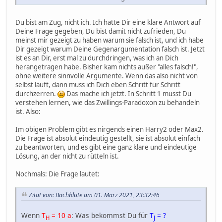
Du bist am Zug, nicht ich. Ich hatte Dir eine klare Antwort auf
Deine Frage gegeben, Du bist damit nicht zufrieden, Du
meinst mir gezeigt zu haben warum sie falsch ist, und ich habe
Dir gezeigt warum Deine Gegenargumentation falsch ist. Jetzt
ist es an Dir, erst mal zu durchdringen, was ich an Dich
herangetragen habe. Bisher kam nichts außer "alles falsch!",
ohne weitere sinnvolle Argumente. Wenn das also nicht von
selbst läuft, dann muss ich Dich eben Schritt für Schritt
durchzerren.
Das mache ich jetzt. In Schritt 1 musst Du
verstehen lernen, wie das Zwillings-Paradoxon zu behandeln
ist. Also:
Im obigen Problem gibt es nirgends einen Harry2 oder Max2.
Die Frage ist absolut eindeutig gestellt, sie ist absolut einfach
zu beantworten, und es gibt eine ganz klare und eindeutige
Lösung, an der nicht zu rütteln ist.
Nochmals: Die Frage lautet:
Zitat von: Bachblüte am 01. März 2021, 23:32:46
Wenn
T
= 10 a
: Was bekommst Du für
T
= ?
H
J