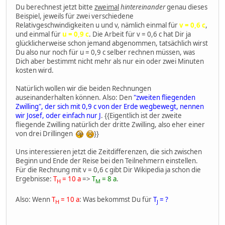
Du berechnest jetzt bitte
zweimal
hintereinander
genau dieses
Beispiel, jeweils für zwei verschiedene
Relativgeschwindigkeiten u und v, nämlich einmal für
v = 0,6 c
,
und einmal für
u = 0,9 c
. Die Arbeit für v = 0,6 c hat Dir ja
glücklicherweise schon jemand abgenommen, tatsächlich wirst
Du also nur noch für u = 0,9 c selber rechnen müssen, was
Dich aber bestimmt nicht mehr als nur ein oder zwei Minuten
kosten wird.
Natürlich wollen wir die beiden Rechnungen
auseinanderhalten können. Also: Den
"zweiten fliegenden
Zwilling", der sich mit 0,9 c von der Erde wegbewegt, nennen
wir Josef, oder einfach nur J
. {{Eigentlich ist der zweite
fliegende Zwilling natürlich der dritte Zwilling, also eher einer
von drei Drillingen
}}
Uns interessieren jetzt die Zeitdifferenzen, die sich zwischen
Beginn und Ende der Reise bei den Teilnehmern einstellen.
Für die Rechnung mit v = 0,6 c gibt Dir Wikipedia ja schon die
Ergebnisse:
T
= 10 a
=>
T
= 8 a
.
H
M
Also: Wenn
T
= 10 a
: Was bekommst Du für
T
= ?
H
J