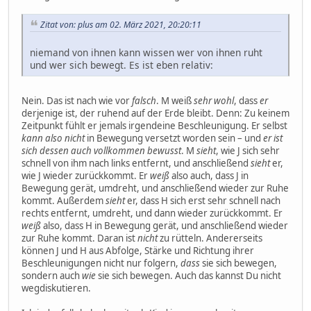
Zitat von: plus am 02. März 2021, 20:20:11
niemand von ihnen kann wissen wer von ihnen ruht
und wer sich bewegt. Es ist eben relativ:
Nein. Das ist nach wie vor
falsch
. M weiß
sehr wohl
, dass
er
derjenige ist, der ruhend auf der Erde bleibt. Denn: Zu keinem
Zeitpunkt fühlt er jemals irgendeine Beschleunigung. Er selbst
kann also nicht
in Bewegung versetzt worden sein – und
er ist
sich dessen auch vollkommen bewusst
. M
sieht
, wie J sich sehr
schnell von ihm nach links entfernt, und anschließend
sieht
er,
wie J wieder zurückkommt. Er
weiß
also auch, dass J in
Bewegung gerät, umdreht, und anschließend wieder zur Ruhe
kommt. Außerdem
sieht
er, dass H sich erst sehr schnell nach
rechts entfernt, umdreht, und dann wieder zurückkommt. Er
weiß
also, dass H in Bewegung gerät, und anschließend wieder
zur Ruhe kommt. Daran ist
nicht
zu rütteln. Andererseits
können J und H aus Abfolge, Stärke und Richtung ihrer
Beschleunigungen nicht nur folgern,
dass
sie sich bewegen,
sondern auch
wie
sie sich bewegen. Auch das kannst Du nicht
wegdiskutieren.