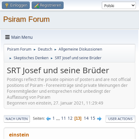
Einloggen
Registrieren
Psiram Forum
Main Menu
Psiram Forum
Deutsch
Allgemeine Diskussionen
►
►
Skeptisches Denken
SRT Josef und seine Brüder
►
►
SRT Josef und seine Brüder
Postings reflect the private opinion of posters and are not official
positions of Psiram - Foreneinträge sind private Meinungen der
Forenmitglieder und entsprechen nicht unbedingt der
Auffassung von Psiram
Begonnen von einstein, 27. Januar 2021, 11:29:49
1
...
11
12
14
15
Seiten
13
NACH UNTEN
USER ACTIONS
einstein