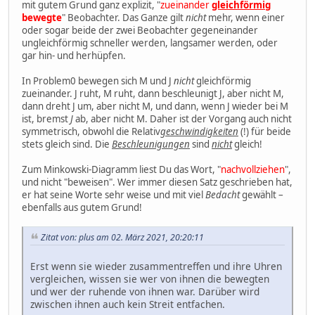
mit gutem Grund ganz explizit, "
zueinander
gleichförmig
bewegte
" Beobachter. Das Ganze gilt
nicht
mehr, wenn einer
oder sogar beide der zwei Beobachter gegeneinander
ungleichförmig schneller werden, langsamer werden, oder
gar hin- und herhüpfen.
In Problem0 bewegen sich M und J
nicht
gleichförmig
zueinander. J ruht, M ruht, dann beschleunigt J, aber nicht M,
dann dreht J um, aber nicht M, und dann, wenn J wieder bei M
ist, bremst
J
ab, aber nicht M. Daher ist der Vorgang auch nicht
symmetrisch, obwohl die Relativ
geschwindigkeiten
(!) für beide
stets gleich sind. Die
Beschleunigungen
sind
nicht
gleich!
Zum Minkowski-Diagramm liest Du das Wort, "
nachvollziehen
",
und nicht "beweisen". Wer immer diesen Satz geschrieben hat,
er hat seine Worte sehr weise und mit viel
Bedacht
gewählt –
ebenfalls aus gutem Grund!
Zitat von: plus am 02. März 2021, 20:20:11
Erst wenn sie wieder zusammentreffen und ihre Uhren
vergleichen, wissen sie wer von ihnen die bewegten
und wer der ruhende von ihnen war. Darüber wird
zwischen ihnen auch kein Streit entfachen.