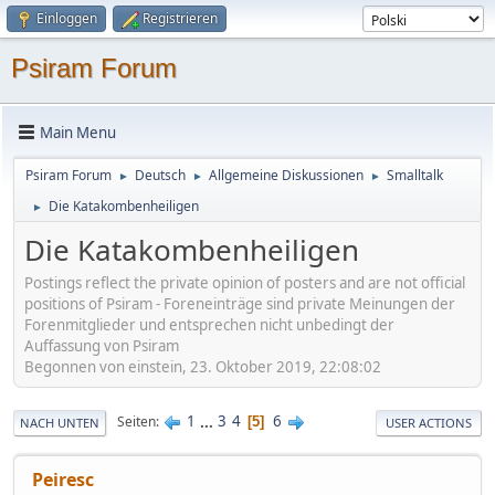
Einloggen
Registrieren
Psiram Forum
Main Menu
Psiram Forum
Deutsch
Allgemeine Diskussionen
Smalltalk
►
►
►
Die Katakombenheiligen
►
Die Katakombenheiligen
Postings reflect the private opinion of posters and are not official
positions of Psiram - Foreneinträge sind private Meinungen der
Forenmitglieder und entsprechen nicht unbedingt der
Auffassung von Psiram
Begonnen von einstein, 23. Oktober 2019, 22:08:02
1
...
3
4
6
Seiten
5
NACH UNTEN
USER ACTIONS
Peiresc