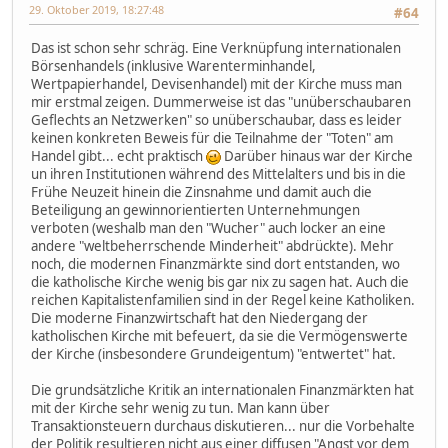
29. Oktober 2019, 18:27:48
#64
Das ist schon sehr schräg. Eine Verknüpfung internationalen
Börsenhandels (inklusive Warenterminhandel,
Wertpapierhandel, Devisenhandel) mit der Kirche muss man
mir erstmal zeigen. Dummerweise ist das "unüberschaubaren
Geflechts an Netzwerken" so unüberschaubar, dass es leider
keinen konkreten Beweis für die Teilnahme der "Toten" am
Handel gibt... echt praktisch
Darüber hinaus war der Kirche
un ihren Institutionen während des Mittelalters und bis in die
Frühe Neuzeit hinein die Zinsnahme und damit auch die
Beteiligung an gewinnorientierten Unternehmungen
verboten (weshalb man den "Wucher" auch locker an eine
andere "weltbeherrschende Minderheit" abdrückte). Mehr
noch, die modernen Finanzmärkte sind dort entstanden, wo
die katholische Kirche wenig bis gar nix zu sagen hat. Auch die
reichen Kapitalistenfamilien sind in der Regel keine Katholiken.
Die moderne Finanzwirtschaft hat den Niedergang der
katholischen Kirche mit befeuert, da sie die Vermögenswerte
der Kirche (insbesondere Grundeigentum) "entwertet" hat.
Die grundsätzliche Kritik an internationalen Finanzmärkten hat
mit der Kirche sehr wenig zu tun. Man kann über
Transaktionsteuern durchaus diskutieren... nur die Vorbehalte
der Politik resultieren nicht aus einer diffusen "Angst vor dem