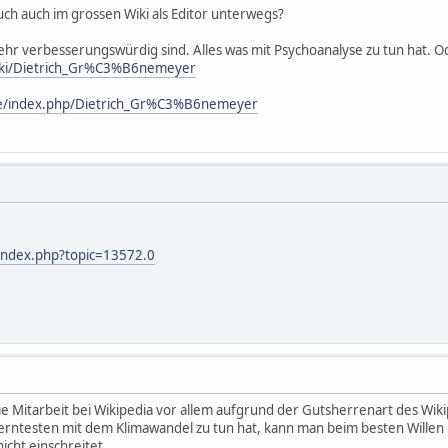
uch auch im grossen Wiki als Editor unterwegs?
 sehr verbesserungswürdig sind. Alles was mit Psychoanalyse zu tun hat. Od
wiki/Dietrich_Gr%C3%B6nemeyer
de/index.php/Dietrich_Gr%C3%B6nemeyer
index.php?topic=13572.0
f die Mitarbeit bei Wikipedia vor allem aufgrund der Gutsherrenart des Wik
erntesten mit dem Klimawandel zu tun hat, kann man beim besten Willen ni
icht einschreitet.