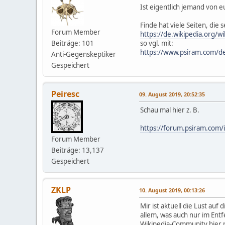
Ist eigentlich jemand von e
Finde hat viele Seiten, die
Forum Member
https://de.wikipedia.org/
Beiträge: 101
so vgl. mit:
https://www.psiram.com/
Anti-Gegenskeptiker
Gespeichert
Peiresc
09. August 2019, 20:52:35
Schau mal hier z. B.
https://forum.psiram.com/
Forum Member
Beiträge: 13,137
Gespeichert
ZKLP
10. August 2019, 00:13:26
Mir ist aktuell die Lust au
allem, was auch nur im Entf
Wikipedia-Community hier n