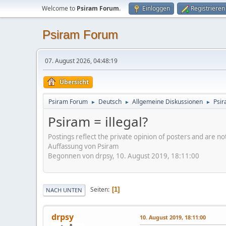
Welcome to
Psiram Forum
.
Einloggen
Registrieren
Psiram Forum
07. August 2026, 04:48:19
Übersicht
Psiram Forum
Deutsch
Allgemeine Diskussionen
Psir
►
►
►
Psiram = illegal?
Postings reflect the private opinion of posters and are n
Auffassung von Psiram
Begonnen von drpsy, 10. August 2019, 18:11:00
Seiten
1
NACH UNTEN
drpsy
10. August 2019, 18:11:00