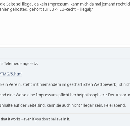
 die Seite sei illegal, da kein Impressum, kann mich da mal jemand rechtli
änien gehosted, gehört zur EU -> EU-Recht = illegal)?
ins Telemediengesetz:
e/TMG/5.html
, kein Verein, steht mit niemandem im geschäftlichen Wettbewerb, ist nic
end eine Weise eine Impressumspflicht herbeiphilosophiert: Der Anspruch 
halte auf der Seite sind, kann sie auch nicht "illegal" sein. Feierabend.
hat it works - even if you don't believe in it.