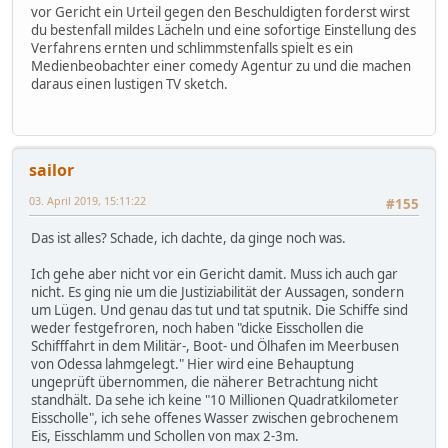
vor Gericht ein Urteil gegen den Beschuldigten forderst wirst
du bestenfall mildes Lächeln und eine sofortige Einstellung des
Verfahrens ernten und schlimmstenfalls spielt es ein
Medienbeobachter einer comedy Agentur zu und die machen
daraus einen lustigen TV sketch.
sailor
03. April 2019, 15:11:22
#155
Das ist alles? Schade, ich dachte, da ginge noch was.
Ich gehe aber nicht vor ein Gericht damit. Muss ich auch gar
nicht. Es ging nie um die Justiziabilität der Aussagen, sondern
um Lügen. Und genau das tut und tat sputnik. Die Schiffe sind
weder festgefroren, noch haben "dicke Eisschollen die
Schifffahrt in dem Militär-, Boot- und Ölhafen im Meerbusen
von Odessa lahmgelegt." Hier wird eine Behauptung
ungeprüft übernommen, die näherer Betrachtung nicht
standhält. Da sehe ich keine "10 Millionen Quadratkilometer
Eisscholle", ich sehe offenes Wasser zwischen gebrochenem
Eis, Eisschlamm und Schollen von max 2-3m.