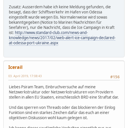
Zusatz: Ausserdem habe ich keine Meldung gefunden, die
besagt, dass der Schiffsverkehr im Hafen von Odessa
eingestellt wurde wegen Eis. Normalerweise wird sowas
bekanntgegeben (Notice to Mariner/Nachrichten für
Seefahrer), nur die Nachricht, dass die Ice Campaign in Kraft
ist:
http://www.standard-club.com/news-and-
knowledge/news/2017/02/web-alert-ice-campaign-declared-
at-odessa-port-ukraine.aspx
Icerail
03. April 2019, 17:08:43
#156
Liebes Psiram Team, Einbruchversuche auf meine
Netzwerkstruktur oder Netzwerkstrukturen von Providern
stellen in allen EU Staaten, einschliesslich BRD eine Straftat dar.
Und das sperren von Threads oder das blockieren der Einlog
Funktion sind ein starkes Zeichen dafür das euch an einer
objektiven Diskussion wohl kaum gelegen ist.
Ich kenne dieses saudämliche Verhalten eigentlich nur aus