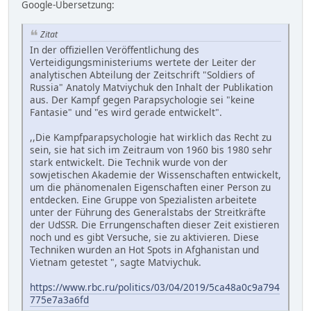
Google-Übersetzung:
Zitat
In der offiziellen Veröffentlichung des
Verteidigungsministeriums wertete der Leiter der
analytischen Abteilung der Zeitschrift "Soldiers of
Russia" Anatoly Matviychuk den Inhalt der Publikation
aus. Der Kampf gegen Parapsychologie sei "keine
Fantasie" und "es wird gerade entwickelt".
,,Die Kampfparapsychologie hat wirklich das Recht zu
sein, sie hat sich im Zeitraum von 1960 bis 1980 sehr
stark entwickelt. Die Technik wurde von der
sowjetischen Akademie der Wissenschaften entwickelt,
um die phänomenalen Eigenschaften einer Person zu
entdecken. Eine Gruppe von Spezialisten arbeitete
unter der Führung des Generalstabs der Streitkräfte
der UdSSR. Die Errungenschaften dieser Zeit existieren
noch und es gibt Versuche, sie zu aktivieren. Diese
Techniken wurden an Hot Spots in Afghanistan und
Vietnam getestet ", sagte Matviychuk.
https://www.rbc.ru/politics/03/04/2019/5ca48a0c9a794
775e7a3a6fd