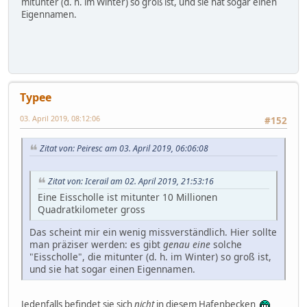
mitunter (d. h. im Winter) so groß ist, und sie hat sogar einen
Eigennamen.
Typee
03. April 2019, 08:12:06
#152
Zitat von: Peiresc am 03. April 2019, 06:06:08
Zitat von: Icerail am 02. April 2019, 21:53:16
Eine Eisscholle ist mitunter 10 Millionen
Quadratkilometer gross
Das scheint mir ein wenig missverständlich. Hier sollte
man präziser werden: es gibt
genau eine
solche
"Eisscholle", die mitunter (d. h. im Winter) so groß ist,
und sie hat sogar einen Eigennamen.
Jedenfalls befindet sie sich
nicht
in diesem Hafenbecken