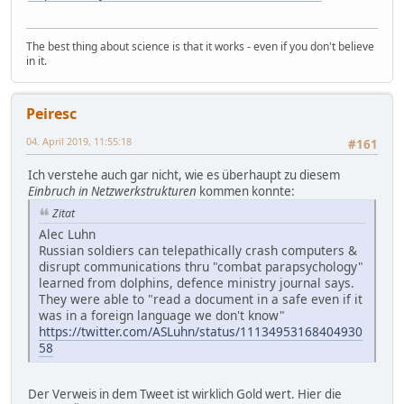
The best thing about science is that it works - even if you don't believe
in it.
Peiresc
04. April 2019, 11:55:18
#161
Ich verstehe auch gar nicht, wie es überhaupt zu diesem
Einbruch in Netzwerkstrukturen
kommen konnte:
Zitat
Alec Luhn
Russian soldiers can telepathically crash computers &
disrupt communications thru "combat parapsychology"
learned from dolphins, defence ministry journal says.
They were able to "read a document in a safe even if it
was in a foreign language we don't know"
https://twitter.com/ASLuhn/status/11134953168404930
58
Der Verweis in dem Tweet ist wirklich Gold wert. Hier die