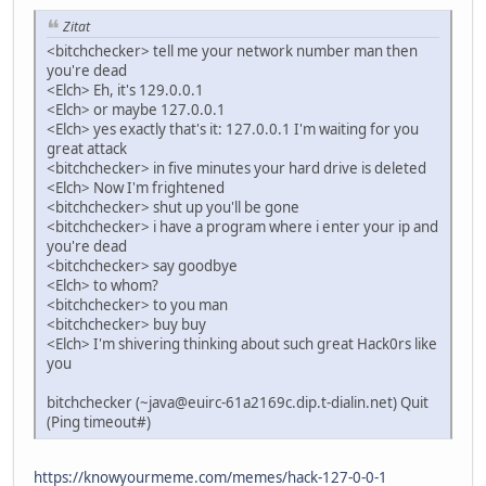
Zitat
<bitchchecker> tell me your network number man then
you're dead
<Elch> Eh, it's 129.0.0.1
<Elch> or maybe 127.0.0.1
<Elch> yes exactly that's it: 127.0.0.1 I'm waiting for you
great attack
<bitchchecker> in five minutes your hard drive is deleted
<Elch> Now I'm frightened
<bitchchecker> shut up you'll be gone
<bitchchecker> i have a program where i enter your ip and
you're dead
<bitchchecker> say goodbye
<Elch> to whom?
<bitchchecker> to you man
<bitchchecker> buy buy
<Elch> I'm shivering thinking about such great Hack0rs like
you
bitchchecker (~java@euirc-61a2169c.dip.t-dialin.net) Quit
(Ping timeout#)
https://knowyourmeme.com/memes/hack-127-0-0-1