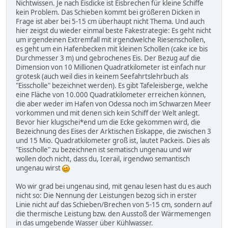
Nichtwissen. Je nach Eisdicke ist Eisbrechen für kleine Schiffe
kein Problem. Das Schieben kommt bei größeren Dicken in
Frage ist aber bei 5-15 cm überhaupt nicht Thema. Und auch
hier zeigst du wieder einmal beste Fakestrategie: Es geht nicht
um irgendeinen Extremfall mit irgendwelche Riesenschollen,
es geht um ein Hafenbecken mit kleinen Schollen (cake ice bis
Durchmesser 3 m) und gebrochenes Eis. Der Bezug auf die
Dimension von 10 Millionen Quadratkilometer ist einfach nur
grotesk (auch weil dies in keinem Seefahrtslehrbuch als
"Eisscholle" bezeichnet werden). Es gibt Tafeleisberge, welche
eine Fläche von 10.000 Quadratkilometer erreichen können,
die aber weder im Hafen von Odessa noch im Schwarzen Meer
vorkommen und mit denen sich kein Schiff der Welt anlegt.
Bevor hier klugschei*end um die Ecke gekommen wird, die
Bezeichnung des Eises der Arktischen Eiskappe, die zwischen 3
und 15 Mio. Quadratkilometer groß ist, lautet Packeis. Dies als
"Eisscholle" zu bezeichnen ist sematisch ungenau und wir
wollen doch nicht, dass du, Icerail, irgendwo semantisch
ungenau wirst
Wo wir grad bei ungenau sind, mit genau lesen hast du es auch
nicht so: Die Nennung der Leistungen bezog sich in erster
Linie nicht auf das Schieben/Brechen von 5-15 cm, sondern auf
die thermische Leistung bzw. den Ausstoß der Wärmemengen
in das umgebende Wasser über Kühlwasser.