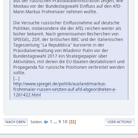
aus der russischen Präsidialadministration zeigen, wie
Moskau vor der Bundestagswahl Einfluss auf den AfD-
Mann Markus Frohnmaier nehmen wollte.
Die Versuche russischer Einflussnahme auf deutsche
Politiker, insbesondere die der AfD, reichen weiter als
bisher bekannt. Nach gemeinsamen Recherchen von
SPIEGEL, ZDF, der britischen BBC und der italienischen
Tageszeitung "La Repubblica" kursierte in der
Präsidialverwaltung von Wladimir Putin vor der
Bundestagswahl 2017 ein Strategiepapier über
Aktivitäten, mit denen die EU-Staaten destabilisiert und
Propaganda für russische Positionen verbreitet werden
sollte.
[...]
http://www.spiegel.de/politik/ausland/markus-
frohnmaier-russen-setzten-auf-afd-abgeordneten-a-
1261422.html
1
...
9
10
Seiten
11
NACH OBEN
USER ACTIONS