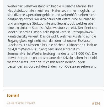
Weiterhin: Selbstverständlich hat die russische Marine ihre
Hauptstützpunkte in eisfreien Häfen wo immer möglich, nur
sind diverse Operationsgebiete und Nebenhäfen eben nicht
ganzjährig eisfrei. Wirklich dauerhaft eisfrei sind Murmansk
und umliegende Stützpunkte und Sewastopol, welches aber
eine ukrainische Stadt ist. Wladiwostock vereist. Der finnische
Meerbusen/die Ostsee/Kaliningrad vereist. Petropavlowsk-
Kamtschatsky vereist. Das Gewicht, welches Russland auf die
Eisgängigkeit legt sieht man dan den nationalen Eisklassen
Russlands. 17 Klassen gibts, die höchste: Eisbrecher9 Eisdicke
bis 4,0 m (Winter/Frühjahr) bzw. unbeschränkt im
Sommer/Herbst (Wellenleistung mindestens 48.000 kW). Die
Talwar-Fregatten (Exportvariante der Krivak) haben ihre Cold-
weather-Tests unter deutlich mieseren Bedingungen
bestanden als dort auf den Bildern von Odessa zu sehen sind.
Icerail
03. April 2019, 14:02:39
#154