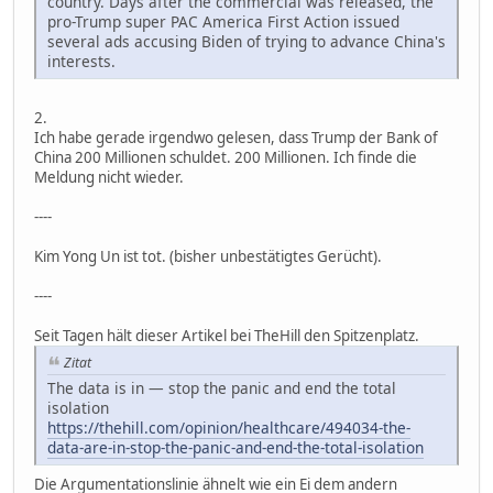
country. Days after the commercial was released, the
pro-Trump super PAC America First Action issued
several ads accusing Biden of trying to advance China's
interests.
2.
Ich habe gerade irgendwo gelesen, dass Trump der Bank of
China 200 Millionen schuldet. 200 Millionen. Ich finde die
Meldung nicht wieder.
----
Kim Yong Un ist tot. (bisher unbestätigtes Gerücht).
----
Seit Tagen hält dieser Artikel bei TheHill den Spitzenplatz.
Zitat
The data is in — stop the panic and end the total
isolation
https://thehill.com/opinion/healthcare/494034-the-
data-are-in-stop-the-panic-and-end-the-total-isolation
Die Argumentationslinie ähnelt wie ein Ei dem andern