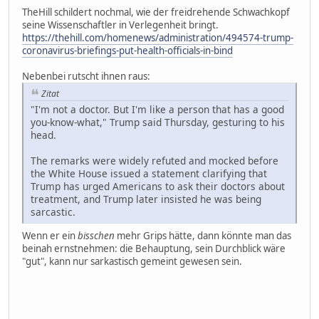
TheHill schildert nochmal, wie der freidrehende Schwachkopf
seine Wissenschaftler in Verlegenheit bringt.
https://thehill.com/homenews/administration/494574-trump-
coronavirus-briefings-put-health-officials-in-bind
Nebenbei rutscht ihnen raus:
Zitat
"I'm not a doctor. But I'm like a person that has a good
you-know-what," Trump said Thursday, gesturing to his
head.
The remarks were widely refuted and mocked before
the White House issued a statement clarifying that
Trump has urged Americans to ask their doctors about
treatment, and Trump later insisted he was being
sarcastic.
Wenn er ein
bisschen
mehr Grips hätte, dann könnte man das
beinah ernstnehmen: die Behauptung, sein Durchblick wäre
"gut", kann nur sarkastisch gemeint gewesen sein.