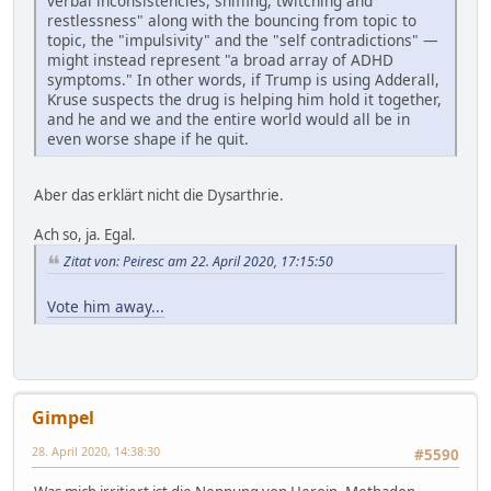
verbal inconsistencies, sniffing, twitching and
restlessness" along with the bouncing from topic to
topic, the "impulsivity" and the "self contradictions" —
might instead represent "a broad array of ADHD
symptoms." In other words, if Trump is using Adderall,
Kruse suspects the drug is helping him hold it together,
and he and we and the entire world would all be in
even worse shape if he quit.
Aber das erklärt nicht die Dysarthrie.
Ach so, ja. Egal.
Zitat von: Peiresc am 22. April 2020, 17:15:50
Vote him away...
Gimpel
28. April 2020, 14:38:30
#5590