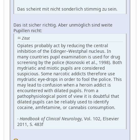
Das scheint mit nicht sonderlich stimmig zu sein.
Das ist sicher richtig. Aber unmöglich sind weite
Pupillen nicht:
Zitat
Opiates probably act by reducing the central
inhibition of the Edinger–Westphal nucleus. In
many countries pupil examination is used for drug
screening by the police (Kosnoski et al., 1998). Both
mydriatic and miotic pupils are considered
suspicious. Some narcotic addicts therefore use
mydriatic eye-drops in order to fool the police. This
may lead to confusion when a heroin addict is
encountered with dilated pupils. From a
pathophysiological point of view it is doubtful that
dilated pupils can be reliably used to identify
cocaine, amfetamine, or cannabis consumption.
-
Handbook of Clinical Neurology
, Vol. 102, Elsevier
2011, S. 483f