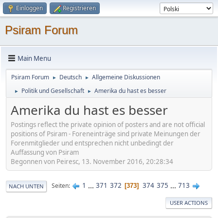
Einloggen
Registrieren
Psiram Forum
Main Menu
Psiram Forum
Deutsch
Allgemeine Diskussionen
►
►
Politik und Gesellschaft
Amerika du hast es besser
►
►
Amerika du hast es besser
Postings reflect the private opinion of posters and are not official
positions of Psiram - Foreneinträge sind private Meinungen der
Forenmitglieder und entsprechen nicht unbedingt der
Auffassung von Psiram
Begonnen von Peiresc, 13. November 2016, 20:28:34
1
...
371
372
374
375
...
713
Seiten
373
NACH UNTEN
USER ACTIONS